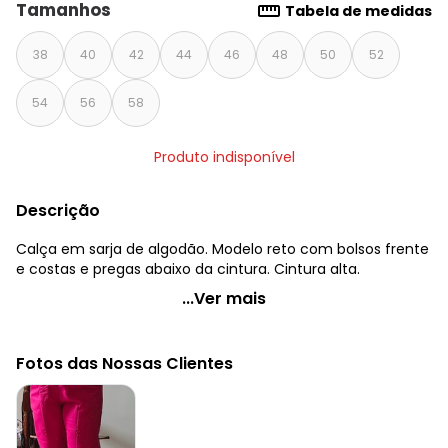
Tamanhos
Tabela de medidas
38
40
42
44
46
48
50
52
54
56
58
Produto indisponível
Descrição
Calça em sarja de algodão. Modelo reto com bolsos frente
e costas e pregas abaixo da cintura. Cintura alta.
Quintess - Calça Pink Reta com Pregas e Bolsos
...Ver mais
Código do produto: 3326643
Modelagem: Solto
Fotos das Nossas Clientes
Cintura: Média
Complemento: Bolsos; pregas
Observação: Bolsos funcionais
Fechamento: Botão e zíper