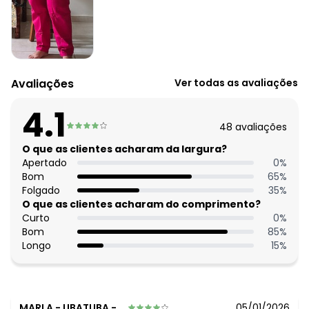
Tecido: Sarja
Composição: Conforme imagem etiqueta
Histórico de preços
O preço apresentado abaixo é o menor oferecido em
algum dia do mês, para o menor tamanho disponível.
Avaliações
Ver todas as avaliações
N/D*
agosto/2026
N/D*
julho/2026
4.1
N/D*
junho/2026
48
avaliações
N/D*
maio/2026
R$ 90,99
O que as clientes acharam da largura?
abril/2026
N/D*
Apertado
0
%
março/2026
N/D*
Bom
65
%
fevereiro/2026
Folgado
35
%
O que as clientes acharam do comprimento?
Curto
0
%
Bom
85
%
Longo
15
%
MARLA
-
UBATUBA - SP
05/01/2026