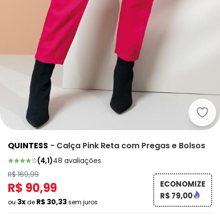
Quin
QUINTESS
-
Calça Pink Reta com Pregas e Bolsos
(
4,1
)
48
avaliações
R$ 169,99
ECONOMIZE
R$ 90,99
R$ 79,00
3x
R$ 30,33
ou
de
sem juros