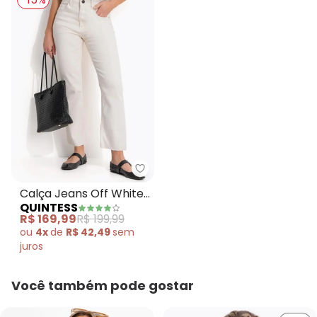
Quintess - Calça Jeans Off Whi
Calça Jeans Off White
QUINTESS
Reta Cintura Alta em
R$ 169,99
R$ 199,99
Algodão com Bolsos
ou
4x
de
R$ 42,49
sem
juros
Você também pode gostar