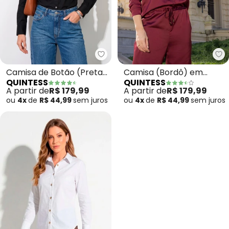
Quintess - Camisa de Botão (P
Qu
Camisa de Botão (Preta)
Camisa (Bordô) em
QUINTESS
QUINTESS
Alongada
Tecido Acetinado
A partir de
R$ 179,99
A partir de
R$ 179,99
ou
4x
de
R$ 44,99
sem
juros
ou
4x
de
R$ 44,99
sem
juros