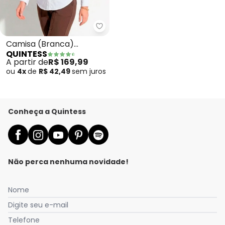
Quintess - Camisa (Branca) Al
Camisa (Branca)
QUINTESS
Alongada
A partir de
R$ 169,99
ou
4x
de
R$ 42,49
sem
juros
Conheça a Quintess
Não perca nenhuma novidade!
Nome
Digite seu e-mail
Telefone