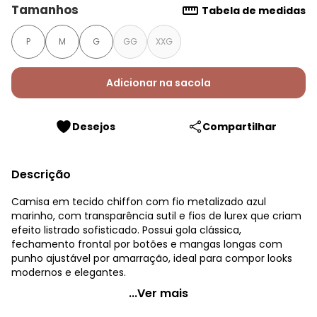
Tamanhos
Tabela de medidas
P
M
G
GG
XXG
Adicionar na sacola
Desejos
Compartilhar
Descrição
Camisa em tecido chiffon com fio metalizado azul
marinho, com transparência sutil e fios de lurex que criam
efeito listrado sofisticado. Possui gola clássica,
fechamento frontal por botões e mangas longas com
punho ajustável por amarração, ideal para compor looks
modernos e elegantes.
Quintess - Camisa Azul Marinho em Chiffon
...Ver mais