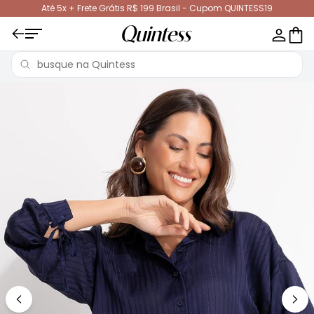
Até 5x + Frete Grátis R$ 199 Brasil - Cupom QUINTESS19