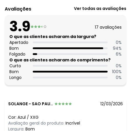
Código do produto: 3902025
Comprimento da manga: Longa
Avaliações
Ver todas as avaliações
Modelo da manga: Com punho
Decote frente: Com gola
3.9
Complemento: Botões funcionais
17
avaliações
Tecido: Chiffon com fio metalizado 100g 100% poliéster
tela
O que as clientes acharam da largura?
Apertado
0
%
Bom
94
%
Folgado
6
%
O que as clientes acharam do comprimento?
Curto
0
%
Bom
100
%
Longo
0
%
SOLANGE
-
SAO PAULO - SP
12/03/2026
Cor:
Azul
/
XXG
Avaliação geral do produto:
Incrível
Largura:
Bom