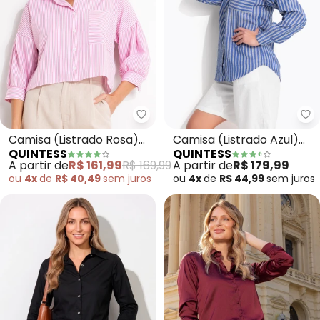
Quintess - Camisa (
Qu
Camisa (Listrado Rosa)
Camisa (Listrado Azul)
QUINTESS
QUINTESS
em Tecido de Poliéster
em Poliéster com
A partir de
R$ 161,99
R$ 169,99
A partir de
R$ 179,99
Algodão
ou
4x
de
R$ 40,49
sem
juros
ou
4x
de
R$ 44,99
sem
juros