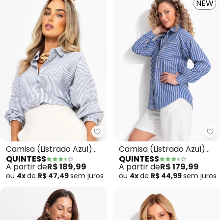
NEW
Quintess - Camisa (Listrado Az
Qu
Camisa (Listrado Azul)
Camisa (Listrado Azul)
QUINTESS
QUINTESS
em Viscose com Algodão
em Poliéster com
A partir de
R$ 189,99
A partir de
R$ 179,99
Algodão
ou
4x
de
R$ 47,49
sem
juros
ou
4x
de
R$ 44,99
sem
juros