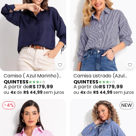
Quintess - Camisa ( Azul Marin
Qu
Camisa ( Azul Marinho)
Camisa Listrado (Azul
QUINTESS
QUINTESS
em Chiffon
Marinho) em Tecido de
A partir de
R$ 179,99
A partir de
R$ 179,99
Poliéster
ou
4x
de
R$ 44,99
sem
juros
ou
4x
de
R$ 44,99
sem
juros
-4%
NEW