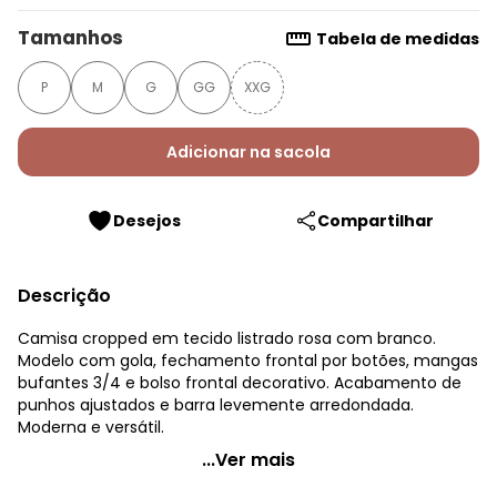
Tamanhos
Tabela de medidas
P
M
G
GG
XXG
Adicionar na sacola
Desejos
Compartilhar
Descrição
Camisa cropped em tecido listrado rosa com branco.
Modelo com gola, fechamento frontal por botões, mangas
bufantes 3/4 e bolso frontal decorativo. Acabamento de
punhos ajustados e barra levemente arredondada.
Moderna e versátil.
Quintess - Camisa Listrado Rosa em Tecido de Poliéster
...Ver mais