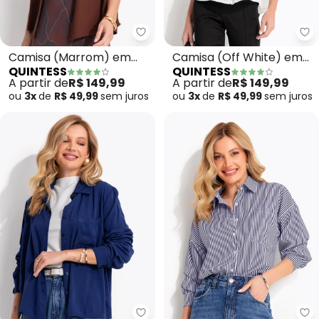
Quintess - Camisa (Marrom) em
Qu
Camisa (Marrom) em
Camisa (Off White) em
QUINTESS
QUINTESS
Viscose Plana Sarjada
Viscose Plana Sarjada
A partir de
R$ 149,99
A partir de
R$ 149,99
ou
3x
de
R$ 49,99
sem
juros
ou
3x
de
R$ 49,99
sem
juros