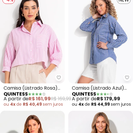
Quintess - Camisa (
Qu
Camisa (Listrado Rosa)
Camisa (Listrado Azul)
QUINTESS
QUINTESS
em Tecido de Poliéster
em Poliéster com
A partir de
R$ 161,99
R$ 169,99
A partir de
R$ 179,99
Algodão
ou
4x
de
R$ 40,49
sem
juros
ou
4x
de
R$ 44,99
sem
juros