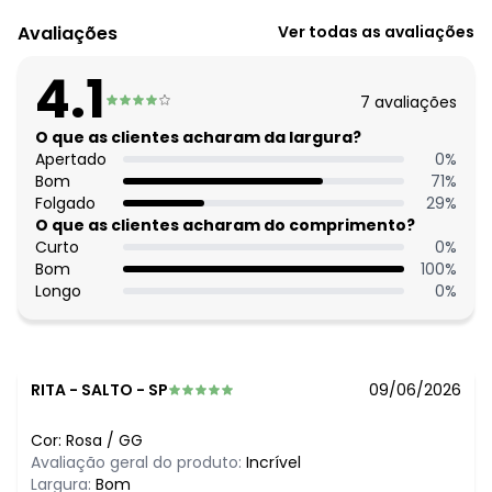
Código do produto: 3810530
Modelagem: Solta
Avaliações
Ver todas as avaliações
Decote frente: Com gola
Decote costas: Redondo
4.1
Comprimento da manga: Longa
7
avaliações
Modelo da manga: Com punho e abertura de botão
Comprimento: Tradicional
O que as clientes acharam da largura?
Fechamento: Em botões
Apertado
0
%
Material: Tecido Plano de Poliéster com Elastano
Bom
71
%
Estação: Ano Inteiro
Folgado
29
%
Situação de Uso: Casual
O que as clientes acharam do comprimento?
Composição Material: 92% Poliéster, 8% Elastano
Curto
0
%
Bom
100
%
Longo
0
%
RITA
-
SALTO - SP
09/06/2026
Cor:
Rosa
/
GG
Avaliação geral do produto:
Incrível
Largura:
Bom