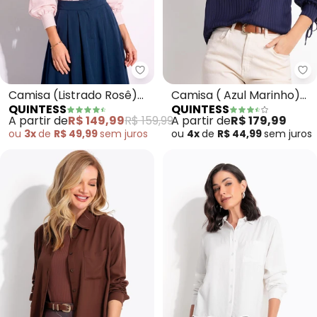
Quintess - Camisa (Listrado Ro
Qu
Camisa (Listrado Rosê)
Camisa ( Azul Marinho)
QUINTESS
QUINTESS
em Viscose Plana
em Chiffon
A partir de
R$ 149,99
R$ 159,99
A partir de
R$ 179,99
ou
3x
de
R$ 49,99
sem
juros
ou
4x
de
R$ 44,99
sem
juros