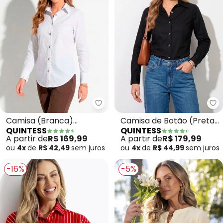
Quintess - Camisa (Branca) Al
Qu
Camisa (Branca)
Camisa de Botão (Preta)
QUINTESS
QUINTESS
Alongada
Alongada
A partir de
R$ 169,99
A partir de
R$ 179,99
ou
4x
de
R$ 42,49
sem
juros
ou
4x
de
R$ 44,99
sem
juros
-16%
-5%