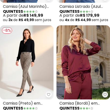
Quintess - Camisa (Azul Marinh
Qu
Camisa (Azul Marinho)
Camisa Listrado (Azul
QUINTESS
QUINTESS
em Viscose Plana Sarjada
Marinho) em Tecido de
A partir de
R$ 149,99
A partir de
R$ 179,99
Poliéster
ou
3x
de
R$ 49,99
sem
juros
ou
4x
de
R$ 44,99
sem
juros
-8%
Quintess - Camisa (Preto) em V
Qu
Camisa (Preto) em
Camisa (Bordô) em
QUINTESS
QUINTESS
Viscose Plana
Tecido Acetinado