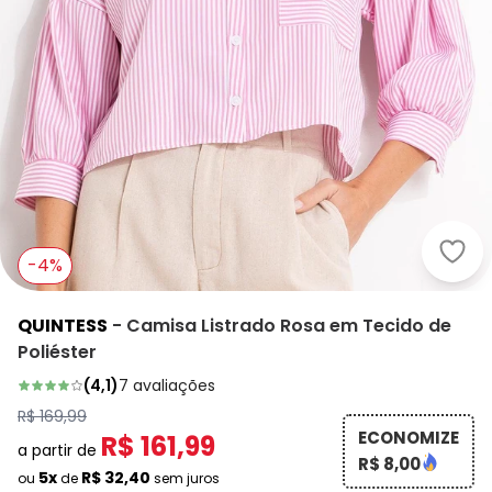
-4%
QUINTESS
-
Camisa Listrado Rosa em Tecido de
Poliéster
(
4,1
)
7
avaliações
R$ 169,99
ECONOMIZE
R$ 161,99
a partir de
R$ 8,00
5x
R$ 32,40
ou
de
sem juros