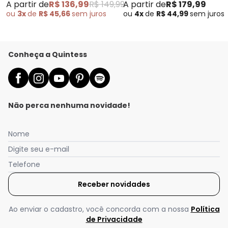
A partir de
R$ 136,99
R$ 149,99
A partir de
R$ 179,99
ou
3x
de
R$ 45,66
sem
juros
ou
4x
de
R$ 44,99
sem
juros
Conheça a Quintess
Não perca nenhuma novidade!
Nome
Digite seu e-mail
Telefone
Receber novidades
Nós utilizamos cookies e tecnologias similares para melhorar sua
experiência de compra, incluindo conteúdo relevante e
publicidade personalizada. Ao continuar navegando, entendemos
Ao enviar o cadastro, você concorda com a nossa
Política
que você está ciente e concorda com a nossa
Política de
de Privacidade
Privacidade
para saber mais.