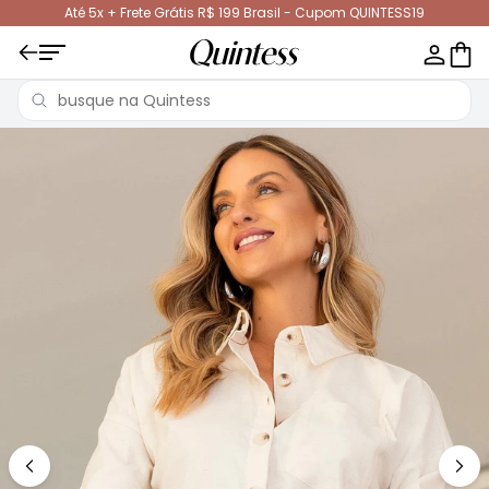
Até 5x + Frete Grátis R$ 199 Brasil - Cupom QUINTESS19