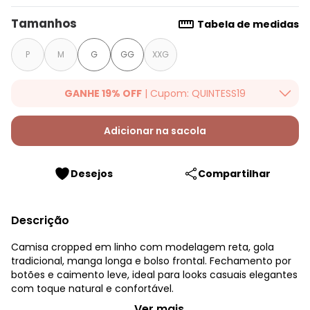
Tamanhos
Tabela de medidas
P
M
G
GG
XXG
GANHE 19% OFF
| Cupom: QUINTESS19
Ganhe 19% OFF Extra em qualquer valor, usando o cupom:
QUINTESS19. Válido para toda loja Quintess, até 07/08/2026.
Adicionar na sacola
Desejos
Compartilhar
Descrição
Camisa cropped em linho com modelagem reta, gola
tradicional, manga longa e bolso frontal. Fechamento por
botões e caimento leve, ideal para looks casuais elegantes
com toque natural e confortável.
Quintess - Camisa Natural em Linho
...Ver mais