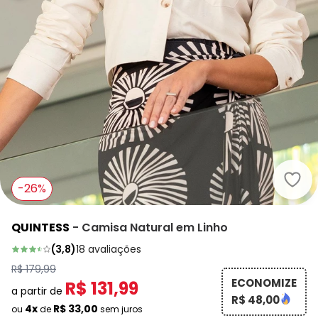
Quin
-26%
QUINTESS
-
Camisa Natural em Linho
(
3,8
)
18
avaliações
R$ 179,99
ECONOMIZE
R$ 131,99
a partir de
R$ 48,00
4x
R$ 33,00
ou
de
sem juros