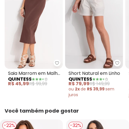
Quintess - Saia Marrom em Mal
Quint
Saia Marrom em Malha
Short Natural em Linho
QUINTESS
QUINTESS
Texturizada
R$ 45,99
R$ 99,99
R$ 79,99
R$ 149,99
ou
2x
de
R$ 39,99
sem
juros
Você também pode gostar
-22%
-32%