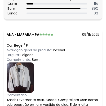
Curto
11
%
Bom
89
%
Longo
0
%
ANA
-
MARABA - PA
09/11/2025
Cor:
Bege
/
P
Avaliação geral do produto:
Incrível
Largura:
Folgado
Comprimento:
Bom
Comentário:
Amei! Levemente estruturada. Comprei pra usar como
sobreposição em um vestido de alça. É de muita