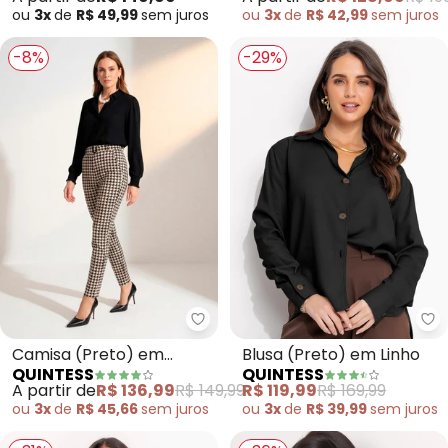
ou
3x
de
R$ 49,99
sem
juros
ou
3x
de
R$ 42,99
sem
juros
-8%
-29%
Quintess - Camisa (Preto) em V
Qu
Camisa (Preto) em
Blusa (Preto) em Linho
QUINTESS
QUINTESS
Viscose Plana
A partir de
R$ 136,99
R$ 149,99
R$ 119,99
R$ 169,99
ou
3x
de
R$ 45,66
sem
juros
ou
3x
de
R$ 39,99
sem
juros