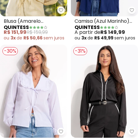
Quintess - Blusa (Amarelo Man
Qu
Blusa (Amarelo
Camisa (Azul Marinho)
QUINTESS
QUINTESS
Manteiga) em Tecido
em Viscose Plana Sarjada
R$ 151,99
R$ 159,99
A partir de
R$ 149,99
Gaze
ou
3x
de
R$ 50,66
sem
juros
ou
3x
de
R$ 49,99
sem
juros
-30%
-31%
Quintess - Blusa (Branca) em Tr
Qu