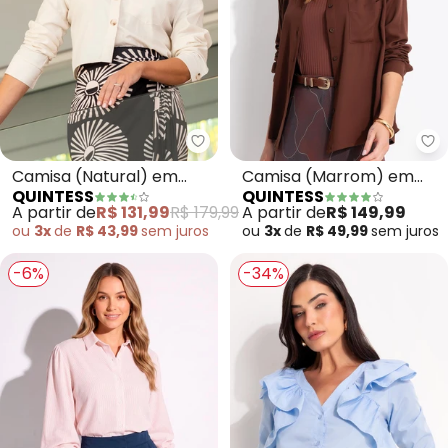
Quintess - Camisa (Natural) em
Qu
Camisa (Natural) em
Camisa (Marrom) em
QUINTESS
QUINTESS
Linho
Viscose Plana Sarjada
A partir de
R$ 131,99
R$ 179,99
A partir de
R$ 149,99
ou
3x
de
R$ 43,99
sem
juros
ou
3x
de
R$ 49,99
sem
juros
-6%
-34%