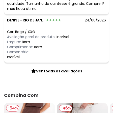
qualidade. Tamanho da quintesse é grande. Comprei P
mas ficou ótimo.
DENISE
-
RIO DE JANEIRO - RJ
24/06/2026
Cor:
Bege
/
XXG
Avaliação geral do produto:
Incrível
Largura:
Bom
Comprimento:
Bom
Comentário:
Incrível
Ver todas as avaliações
Combina Com
-54%
-46%