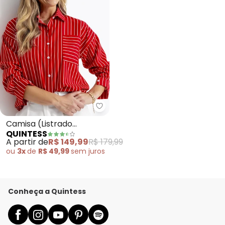
Quintess - Camisa (Listrado Ve
Camisa (Listrado
QUINTESS
Vermelho) em Tecido
A partir de
R$ 149,99
R$ 179,99
Poliéster
ou
3x
de
R$ 49,99
sem
juros
Conheça a Quintess