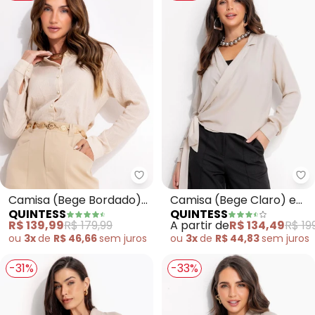
Quintess - Camisa (Bege Bord
Qu
Camisa (Bege Bordado)
Camisa (Bege Claro) em
QUINTESS
QUINTESS
em Gaze de Algodão
Viscose Plana Sarjada
R$ 139,99
R$ 179,99
A partir de
R$ 134,49
R$ 19
Bordado
ou
3x
de
R$ 46,66
sem
juros
ou
3x
de
R$ 44,83
sem
juros
-31%
-33%