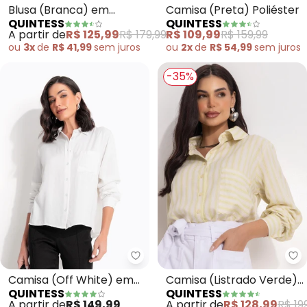
Blusa (Branca) em
Camisa (Preta) Poliéster
QUINTESS
QUINTESS
Tricoline
A partir de
R$ 125,99
R$ 179,99
R$ 109,99
R$ 159,99
ou
3x
de
R$ 41,99
sem
juros
ou
2x
de
R$ 54,99
sem
juros
-35%
Quintess - Camisa (Off White) 
Qu
Camisa (Off White) em
Camisa (Listrado Verde)
QUINTESS
QUINTESS
Viscose Plana Sarjada
em Linho
A partir de
R$ 149,99
A partir de
R$ 128,99
R$ 19