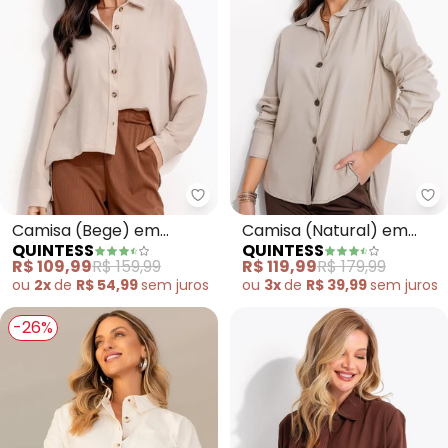
Quintess - Camisa (Bege) em Te
Qu
Camisa (Bege) em
Camisa (Natural) em
QUINTESS
QUINTESS
Tecido Air Flow
Linho
R$ 109,99
R$ 159,99
R$ 119,99
R$ 179,99
ou
2x
de
R$ 54,99
sem
juros
ou
3x
de
R$ 39,99
sem
juros
-26%