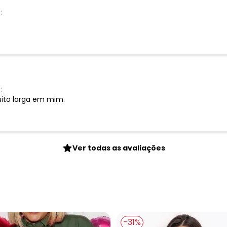
:
:
uito larga em mim.
Ver todas as avaliações
-31%