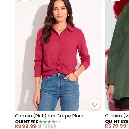
Quintess - Cam
Camisa (V
Camisa (Pink) em Crepe Plano
QUINTESS
QUINTESS
em Crepe 
R$ 79,99
R
R$ 99,99
R$ 199,99