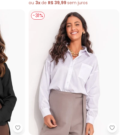
ou
3x
de
R$ 39,99
sem
juros
-31%
ster
Quintess - Blusa (Preto) em Linho
Quintess 