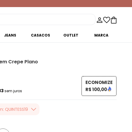
JEANS
CASACOS
OUTLET
MARCA
 em Crepe Plano
ECONOMIZE
R$ 100,00
33
sem juros
m: QUINTESS19
er valor, usando o
 toda loja Quintess,