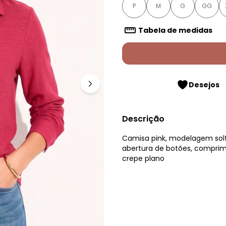
P
M
G
GG
Tabela de medidas
Desejos
Descrição
Camisa pink, modelagem sol
abertura de botões, comprim
crepe plano