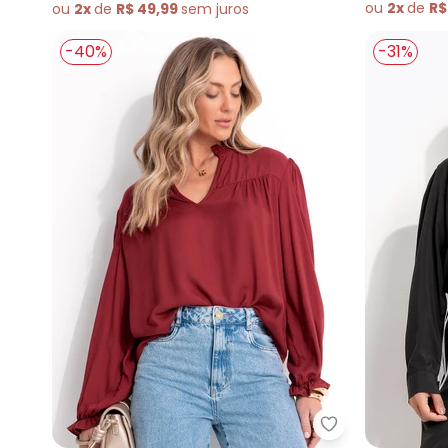
ou
2x
de
R$
ou
2x
de
R$ 49,99
sem
juros
-40%
-31%
Quintess - Blu