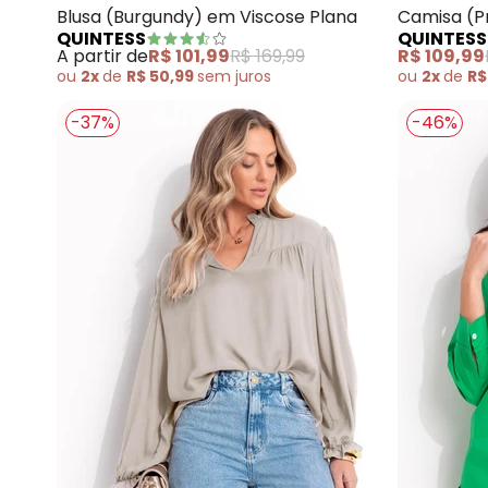
Blusa (Burgundy) em Viscose Plana
Camisa (Pr
QUINTESS
QUINTESS
A partir de
R$ 101,99
R$ 169,99
R$ 109,99
ou
2x
de
R$ 50,99
sem
juros
ou
2x
de
R$
-37%
-46%