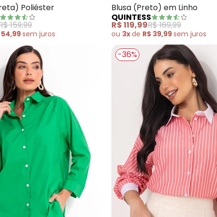
eta) Poliéster
Blusa (Preto) em Linho
QUINTESS
R$ 159,99
R$ 119,99
R$ 169,99
 54,99
sem
juros
ou
3x
de
R$ 39,99
sem
juros
-36%