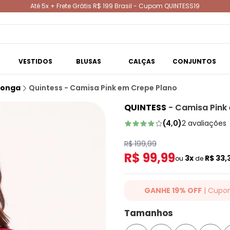
Até 5x + Frete Grátis R$ 199 Brasil - Cupom QUINTESS19
VESTIDOS
BLUSAS
CALÇAS
CONJUNTOS
Longa
Quintess - Camisa Pink em Crepe Plano
QUINTESS
-
Camisa Pink
(
4,0
)
2
avaliações
R$ 199,99
R$ 99,99
3x
R$ 33,
ou
de
GANHE 19% OFF
| Cupo
Ganhe 19% OFF Extra em qualqu
Tamanhos
cupom: QUINTESS19. Válido para
até 07/08/2026.