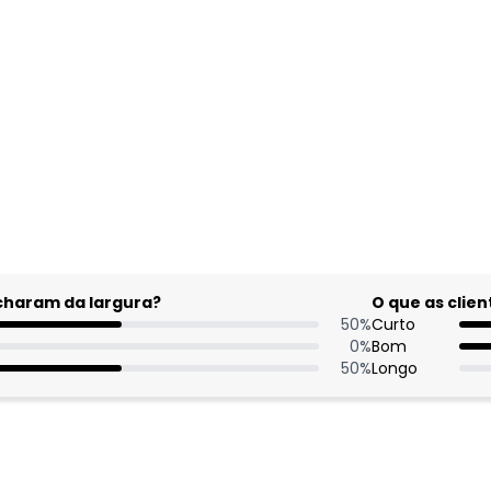
acharam da largura?
O que as cli
50
%
Curto
0
%
Bom
50
%
Longo