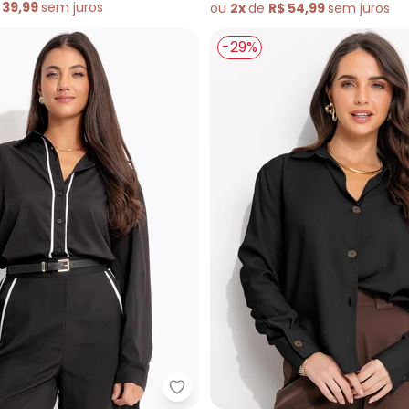
 39,99
sem
juros
ou
2x
de
R$ 54,99
sem
juros
-29%
sa (Burgundy) em Viscose Plana
Quintess - Camisa (Preta) Polié