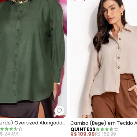
Nome
Digite seu e-mail
Telefone
Ao enviar o cadastro, você
Privacidade
Quintess - Camisa (Verde) Ove
isa (Pink) em Crepe Plano
erde) Oversized Alongada
Camisa (Bege) em Tecido A
QUINTESS
Plano
$ 249,99
R$ 109,99
R$ 159,99