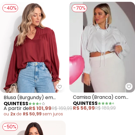
-40%
-70%
Qu
Quintess - Blusa (Burgundy) em
Camisa (Branca) com
Blusa (Burgundy) em
QUINTESS
QUINTESS
Barra Ajustável
Viscose Plana
R$ 56,99
R$ 189,99
A partir de
R$ 101,99
R$ 169,99
ou
2x
de
R$ 50,99
sem
juros
-50%