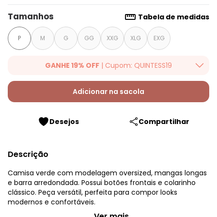
Tamanhos
Tabela de medidas
P
M
G
GG
XXG
XLG
EXG
GANHE 19% OFF
| Cupom: QUINTESS19
Ganhe 19% OFF Extra em qualquer valor, usando o cupom:
QUINTESS19. Válido para toda loja Quintess, até 07/08/2026.
Adicionar na sacola
Desejos
Compartilhar
Descrição
Camisa verde com modelagem oversized, mangas longas
e barra arredondada. Possui botões frontais e colarinho
clássico. Peça versátil, perfeita para compor looks
modernos e confortáveis.
Quintess - Camisa Verde em Alfaiataria
...Ver mais