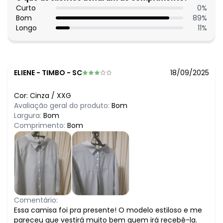
Curto
0
%
Bom
89
%
Longo
11
%
ELIENE
-
TIMBO - SC
18/09/2025
Cor:
Cinza
/
XXG
Avaliação geral do produto:
Bom
Largura:
Bom
Comprimento:
Bom
Comentário:
Essa camisa foi pra presente! O modelo estiloso e me
pareceu que vestirá muito bem quem irá recebê-la.