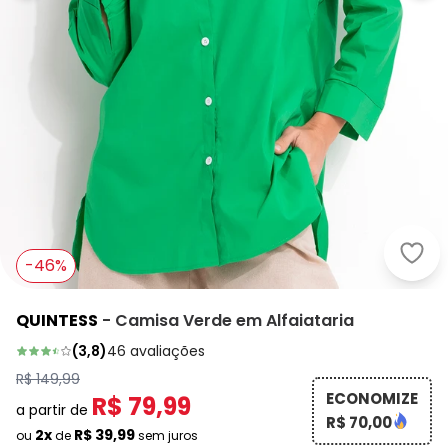
Quin
-46%
QUINTESS
-
Camisa Verde em Alfaiataria
(
3,8
)
46
avaliações
R$ 149,99
ECONOMIZE
R$ 79,99
a partir de
R$ 70,00
2x
R$ 39,99
ou
de
sem juros