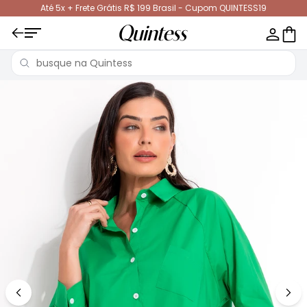
Até 5x + Frete Grátis R$ 199 Brasil - Cupom QUINTESS19