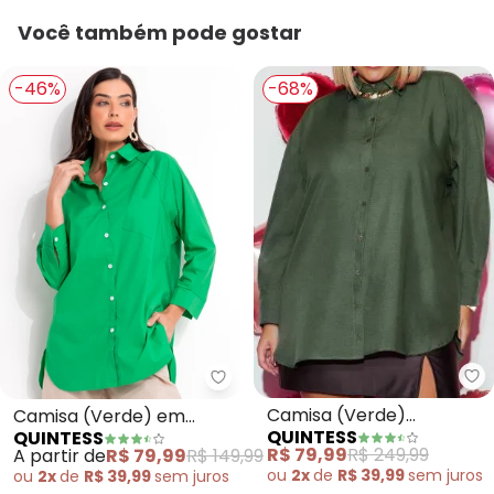
Você também pode gostar
-46%
-68%
Qu
Quintess - Camisa (Verde) em A
Camisa (Verde)
Camisa (Verde) em
QUINTESS
QUINTESS
Oversized Alongada em
Alfaiataria
R$ 79,99
R$ 249,99
A partir de
R$ 79,99
R$ 149,99
Crepe Plano
ou
2x
de
R$ 39,99
sem
juros
ou
2x
de
R$ 39,99
sem
juros