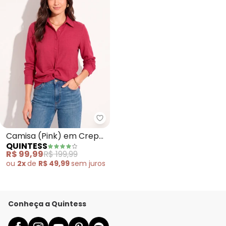
Quintess - Camisa (Pink) em C
Camisa (Pink) em Crepe
QUINTESS
Plano
R$ 99,99
R$ 199,99
ou
2x
de
R$ 49,99
sem
juros
Conheça a Quintess