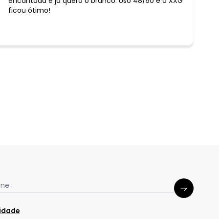
encantada e já quero o branco. Uso 48/50 e o XXG
ficou ótimo!
one
cidade