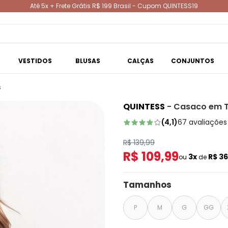
Até 5x + Frete Grátis R$ 199 Brasil - Cupom QUINTESS19
VESTIDOS
BLUSAS
CALÇAS
CONJUNTOS
s
QUINTESS
-
Casaco em T
(
4,1
)
67
avaliações
R$ 139,99
R$ 109,99
3x
R$ 3
ou
de
Tamanhos
P
M
G
GG