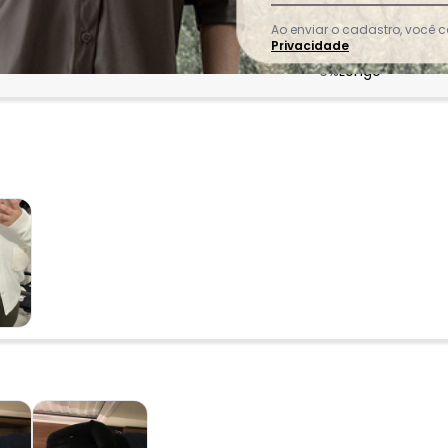
acharam da largura?
O que as cli
0
%
Curto
Ao enviar o cadastro, você
Privacidade
94
%
Bom
6
%
Longo