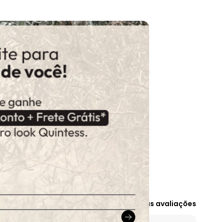
N/D*
N/D*
N/D*
R$ 109,99
R$ 109,99
N/D*
N/D*
Ver todas as avaliações