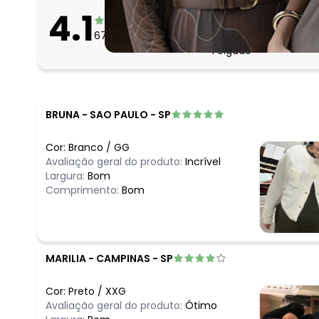
O que as clientes 
4.1
Apertado
67
avaliações
Bom
Folgado
BRUNA
-
SAO PAULO - SP
Cor:
Branco
/
GG
Avaliação geral do produto:
Incrível
Largura:
Bom
Comprimento:
Bom
MARILIA
-
CAMPINAS - SP
Cor:
Preto
/
XXG
Avaliação geral do produto:
Ótimo