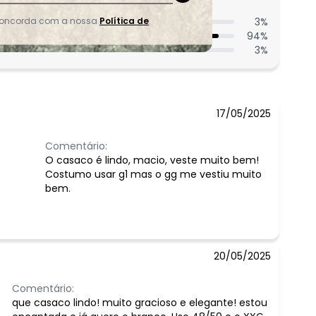
entes acharam do comprimento?
3
%
 concorda com a nossa
Política de
94
%
3
%
17/05/2025
Comentário:
O casaco é lindo, macio, veste muito bem!
Costumo usar g1 mas o gg me vestiu muito
bem.
20/05/2025
Comentário:
que casaco lindo! muito gracioso e elegante! estou