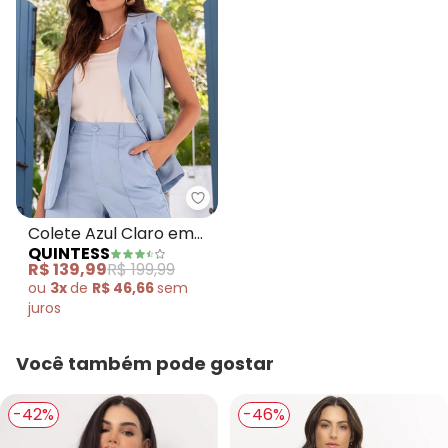
Quintess - Colete Azul Claro em
Colete Azul Claro em
QUINTESS
Viscose Plana Sarjada
R$ 139,99
R$ 199,99
ou
3x
de
R$ 46,66
sem
juros
Você também pode gostar
-42%
-46%