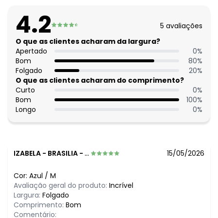
Decote frente: Com gola
Complemento: Detalhe para amarrar; lapela decorativa;
4.2
recorte central costas
5
avaliações
Tecido: Linho 125g 56% algodão, 34% viscose, 10% linho tela
O que as clientes acharam da largura?
Histórico de preços
Apertado
0
%
Bom
80
%
O preço apresentado abaixo é o menor oferecido em
Folgado
20
%
algum dia do mês, para o menor tamanho disponível.
O que as clientes acharam do comprimento?
N/D*
agosto/2026
Curto
0
%
N/D*
julho/2026
Bom
100
%
N/D*
junho/2026
Longo
0
%
N/D*
maio/2026
R$ 93,99
abril/2026
N/D*
março/2026
N/D*
fevereiro/2026
IZABELA
-
BRASILIA - DF
15/05/2026
Cor:
Azul
/
M
Avaliação geral do produto:
Incrível
Largura:
Folgado
Comprimento:
Bom
Comentário: