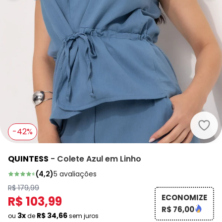
Quin
-42%
QUINTESS
-
Colete Azul em Linho
(
4,2
)
5
avaliações
R$ 179,99
ECONOMIZE
R$ 103,99
R$ 76,00
3x
R$ 34,66
ou
de
sem juros