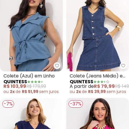
Quintess - Colete (Azul) em Lin
Qu
Colete (Azul) em Linho
Colete (Jeans Médio) em
QUINTESS
QUINTESS
Jeans
R$ 103,99
R$ 179,99
A partir de
R$ 79,99
R$ 149
ou
2x
de
R$ 51,99
sem
juros
ou
2x
de
R$ 39,99
sem
juros
-7%
-37%