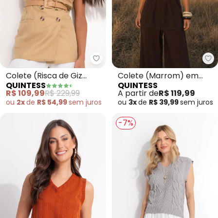
Quintess - Colete (Risca de Giz
Qu
Colete (Risca de Giz
Colete (Marrom) em
QUINTESS
QUINTESS
Caramelo) em Alfaiataria
Malha Canelada
R$ 109,99
R$ 229,99
A partir de
R$ 119,99
Estruturada
ou
2x
de
R$ 54,99
sem
juros
ou
3x
de
R$ 39,99
sem
juros
-7%