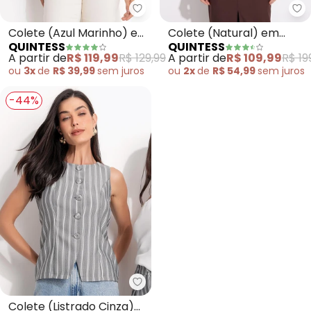
Quintess - Colete (Azul Marinho
Qu
Colete (Azul Marinho) em
Colete (Natural) em
QUINTESS
QUINTESS
Tricô
Linho
A partir de
R$ 119,99
R$ 129,99
A partir de
R$ 109,99
R$ 19
ou
3x
de
R$ 39,99
sem
juros
ou
2x
de
R$ 54,99
sem
juros
-44%
Quintess - Colete (Listrado Cinz
Colete (Listrado Cinza)