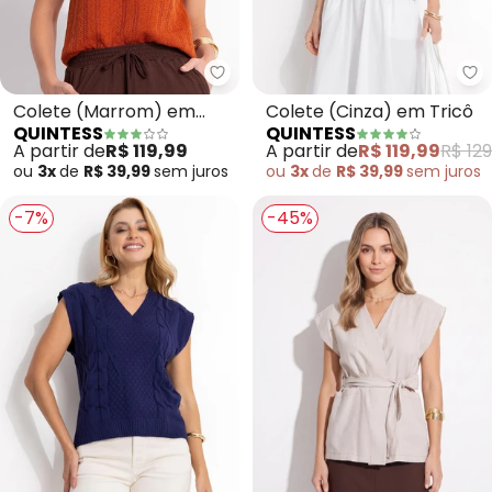
Quintess - Colete (Marrom) em
Qu
Colete (Marrom) em
Colete (Cinza) em Tricô
QUINTESS
QUINTESS
Malha Tricô
A partir de
R$ 119,99
A partir de
R$ 119,99
R$ 129
ou
3x
de
R$ 39,99
sem
juros
ou
3x
de
R$ 39,99
sem
juros
-7%
-45%