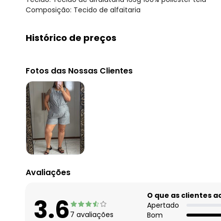
Composição: Tecido de alfaitaria
Histórico de preços
O preço apresentado abaixo é o menor oferecido em al
agosto/2026
Fotos das Nossas Clientes
julho/2026
junho/2026
maio/2026
abril/2026
março/2026
fevereiro/2026
Avaliações
O que as clientes 
3.6
Apertado
7
avaliações
Bom