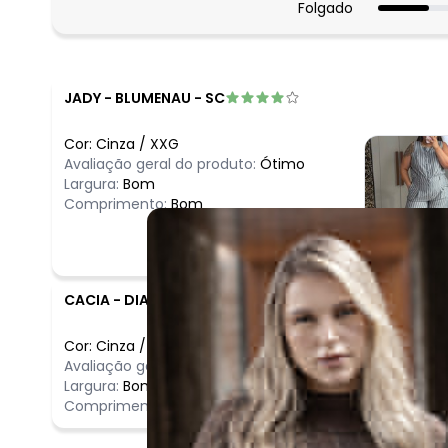
Folgado
JADY
-
BLUMENAU - SC
Cor:
Cinza
/
XXG
Avaliação geral do produto:
Ótimo
Largura:
Bom
Comprimento:
Bom
CACIA
-
DIAMANTINA - MG
Cor:
Cinza
/
M
Comentário
Avaliação geral do produto:
Ótimo
Gostei bast
Largura:
Bom
Comprimento:
Bom