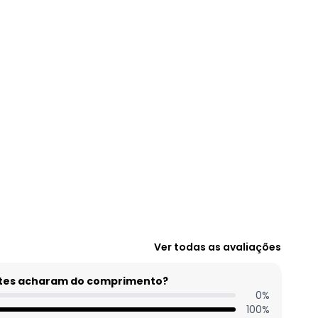
N/D*
N/D*
N/D*
N/D*
R$ 129,99
N/D*
R$ 179,99
Ver todas as avaliações
entes acharam do comprimento?
0
%
100
%