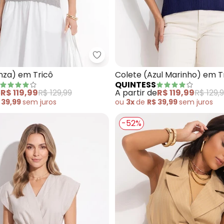
te (Listrado Cinza) em Alfaiataria
Quintess - Colete (Cinza) em Tr
nza) em Tricô
Colete (Azul Marinho) em T
QUINTESS
e
R$ 119,99
R$ 129,99
A partir de
R$ 119,99
R$ 129,
 39,99
sem
juros
ou
3x
de
R$ 39,99
sem
juros
-52%