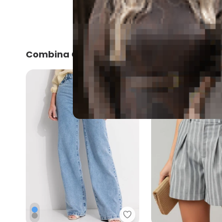
Combina Com
-18%
Quintess - Calça Wide L