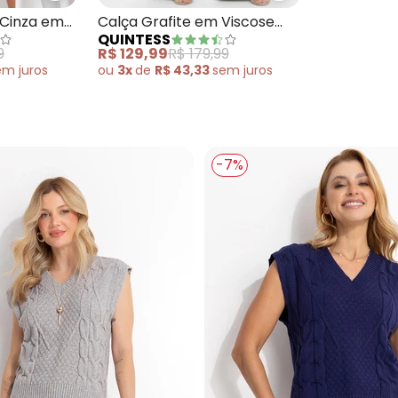
 Cinza em
Calça Grafite em Viscose
QUINTESS
com Poliéster
9
R$ 129,99
R$ 179,99
em
juros
ou
3x
de
R$ 43,33
sem
juros
-7%