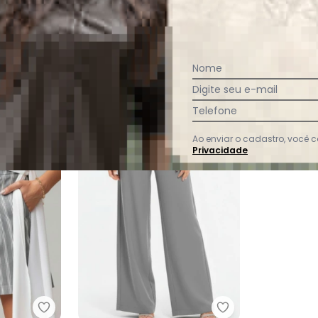
Ver todas as avaliações
Nome
Digite seu e-mail
Telefone
-27%
Ao enviar o cadastro, você
Privacidade
eg Jeans Claro em Jeans
Quintess - Bermuda Listrado Cinza em Alfaiataria
Quintess - Calça