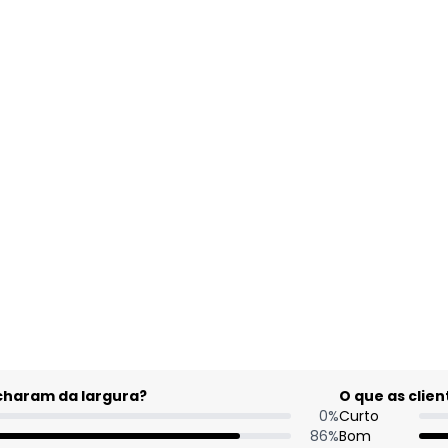
gum dia do mês, para o menor tamanho disponível.
acharam da largura?
O que as cli
0
%
Curto
86
%
Bom