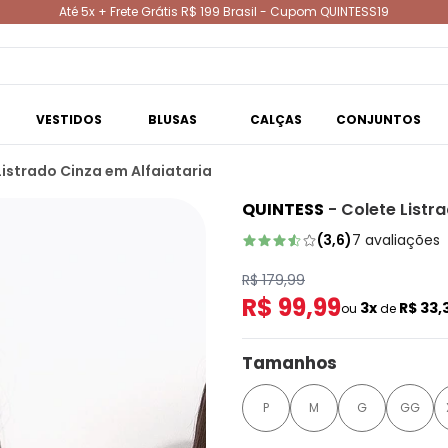
Até 5x + Frete Grátis R$ 199 Brasil - Cupom QUINTESS19
VESTIDOS
BLUSAS
CALÇAS
CONJUNTOS
Listrado Cinza em Alfaiataria
QUINTESS
-
Colete Listr
(
3,6
)
7
avaliações
R$ 179,99
R$ 99,99
3x
R$ 33,
ou
de
Tamanhos
P
M
G
GG