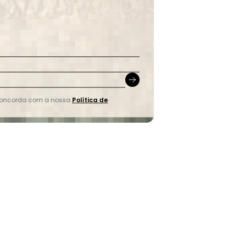
 concorda com a nossa
Política de
 Grafite em Viscose com Poliéster