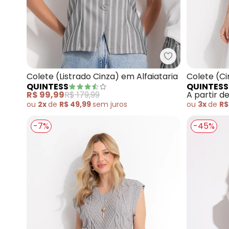
Quintess - Cole
Colete (Listrado Cinza) em Alfaiataria
Colete (Ci
QUINTESS
QUINTESS
R$ 99,99
R$ 179,99
A partir d
ou
2x
de
R$ 49,99
sem
juros
ou
3x
de
R$
-7%
-45%