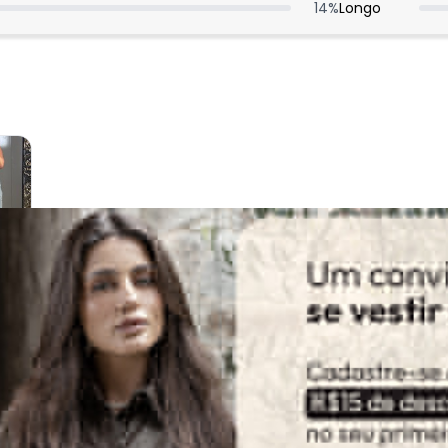
14
%
Longo
:
ante, porém achei pouco acenturado. Ficou meio reto. Mas eu g