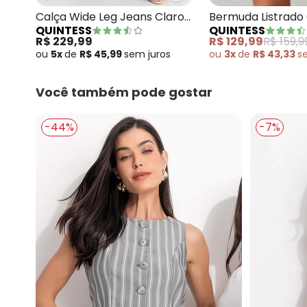
Calça Wide Leg Jeans Claro
Bermuda Listrado
QUINTESS
QUINTESS
em Jeans
Alfaiataria
R$ 229,99
R$ 129,99
R$ 159,9
ou
5x
de
R$ 45,99
sem
juros
ou
3x
de
R$ 43,33
s
Você também pode gostar
-44%
-7%