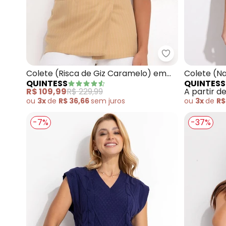
Quintess - Cole
Colete (Risca de Giz Caramelo) em
Colete (Na
QUINTESS
QUINTESS
Alfaiataria
R$ 109,99
R$ 229,99
A partir d
ou
3x
de
R$ 36,66
sem
juros
ou
3x
de
R$
-7%
-37%