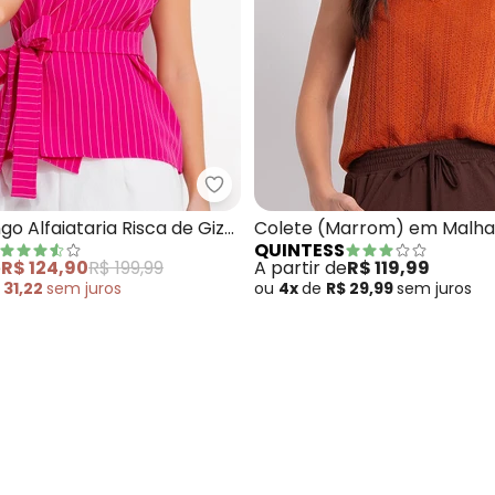
ete (Azul Marinho) em Tricô
Quintess - Colete Longo Alfaiata
go Alfaiataria Risca de Giz
Colete (Marrom) em Malha
QUINTESS
Faixa para Amarrar
e
R$ 124,90
R$ 199,99
A partir de
R$ 119,99
 31,22
sem
juros
ou
4x
de
R$ 29,99
sem
juros