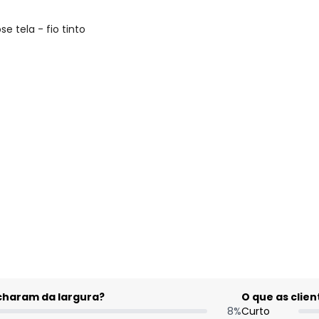
e tela - fio tinto
gum dia do mês, para o menor tamanho disponível.
acharam da largura?
O que as cli
8
%
Curto