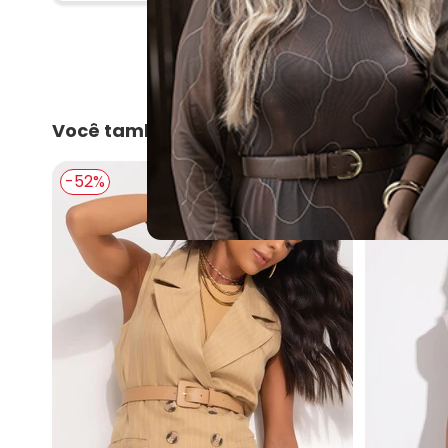
Você também pode gostar
-52%
-45%