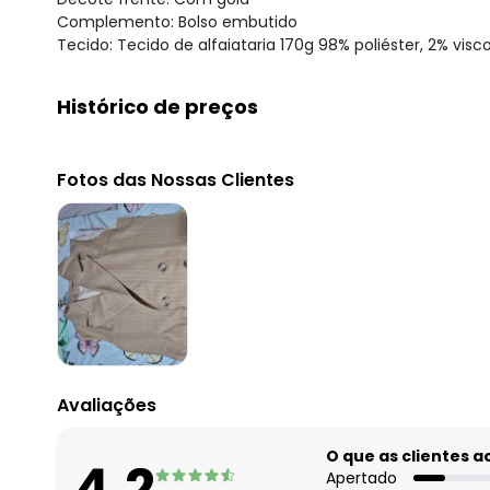
Complemento: Bolso embutido
Tecido: Tecido de alfaiataria 170g 98% poliéster, 2% viscos
Histórico de preços
O preço apresentado abaixo é o menor oferecido em al
agosto/2026
Fotos das Nossas Clientes
julho/2026
junho/2026
maio/2026
abril/2026
março/2026
fevereiro/2026
Avaliações
O que as clientes 
4.2
Apertado