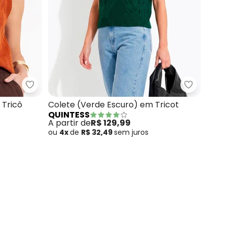
ria Risca de Giz Pink com Faixa para Amarrar
Quintess - Colete (Marrom) em Malha Tricô
Quintess 
 Tricô
Colete (Verde Escuro) em Tricot
QUINTESS
A partir de
R$ 129,99
ou
4x
de
R$ 32,49
sem
juros