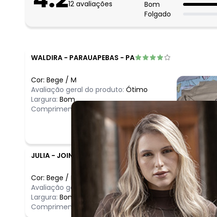
12
avaliações
Bom
Folgado
WALDIRA
-
PARAUAPEBAS - PA
Cor:
Bege
/
M
Avaliação geral do produto:
Ótimo
Largura:
Bom
Comprimento:
Bom
JULIA
-
JOINVILLE - SC
Cor:
Bege
/
M
Comentário
Avaliação geral do produto:
Ótimo
Ótimo
Largura:
Bom
Comprimento:
Bom