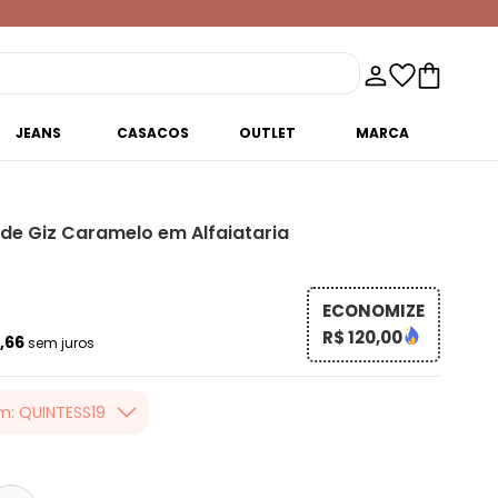
JEANS
CASACOS
OUTLET
MARCA
 de Giz Caramelo em Alfaiataria
ECONOMIZE
R$ 120,00
6,66
sem juros
m: QUINTESS19
er valor, usando o
 toda loja Quintess,