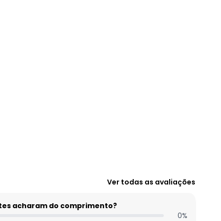
N/D*
N/D*
N/D*
N/D*
R$ 109,99
N/D*
R$ 149,99
Ver todas as avaliações
entes acharam do comprimento?
0
%