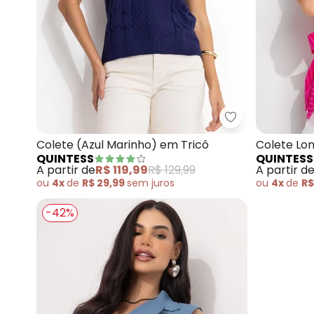
Quintess - Col
Colete (Azul Marinho) em Tricô
Colete Lon
QUINTESS
QUINTESS
Pink com 
A partir de
R$ 119,99
R$ 129,99
A partir d
ou
4x
de
R$ 29,99
sem
juros
ou
4x
de
R$
-42%