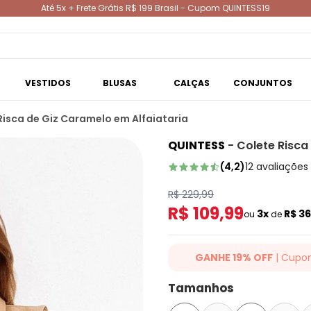
Até 5x + Frete Grátis R$ 199 Brasil - Cupom QUINTESS19
VESTIDOS
BLUSAS
CALÇAS
CONJUNTOS
Risca de Giz Caramelo em Alfaiataria
QUINTESS
-
Colete Risca
(
4,2
)
12
avaliações
R$ 229,99
R$ 109,99
3x
R$ 3
ou
de
GANHE 19% OFF
| Cupo
Ganhe 19% OFF Extra em qualqu
Tamanhos
cupom: QUINTESS19. Válido para
até 07/08/2026.