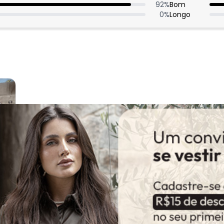
92
%
Bom
0
%
Longo
: