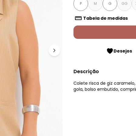
P
M
G
GG
Tabela de medidas
Desejos
Descrição
Colete risca de giz caramel
gola, bolso embutido, compri