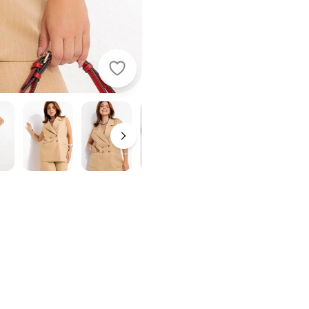
Quintess - Colete Risca de Giz Car