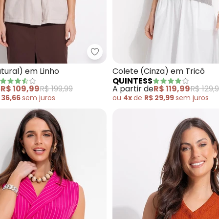
te (Risca de Giz Caramelo) em Alfaiataria
Quintess - Colete (Natural) em 
tural) em Linho
Colete (Cinza) em Tricô
QUINTESS
e
R$ 109,99
R$ 199,99
A partir de
R$ 119,99
R$ 129,
 36,66
sem
juros
ou
4x
de
R$ 29,99
sem
juros