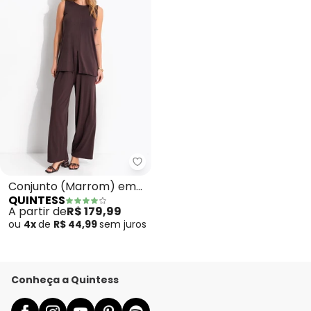
Quintess - Conjunto (Marrom) 
Conjunto (Marrom) em
QUINTESS
Malha de Viscose
A partir de
R$ 179,99
ou
4x
de
R$ 44,99
sem
juros
Conheça a Quintess