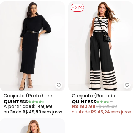
-21%
Quintess - Conjunto (Preto) em
Qu
Conjunto (Preto) em
Conjunto (Barrado
QUINTESS
QUINTESS
Malha Tricot Leve
Listras) em Malha de
A partir de
R$ 149,99
R$ 180,99
R$ 229,99
Viscose
ou
3x
de
R$ 49,99
sem
juros
ou
4x
de
R$ 45,24
sem
juros