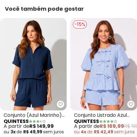
Você também pode gostar
-15%
Quintess - Conjunto (Azul Mari
Qu
Conjunto (Azul Marinho)
Conjunto Listrado Azul
QUINTESS
QUINTESS
em Tecido de Algodão
Poliéster com Viscose
A partir de
R$ 149,99
A partir de
R$ 169,99
R$ 19
ou
3x
de
R$ 49,99
sem
juros
ou
4x
de
R$ 42,49
sem
juros