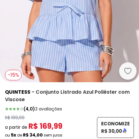
Quin
-15%
QUINTESS
-
Conjunto Listrado Azul Poliéster com
Viscose
(
4,0
)
3
avaliações
R$ 199,99
ECONOMIZE
R$ 169,99
a partir de
R$ 30,00
5x
R$ 34,00
ou
de
sem juros