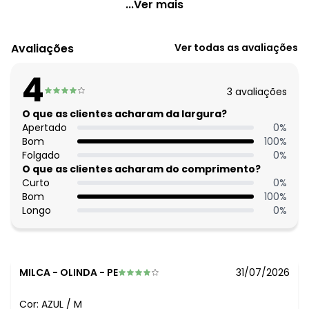
Quintess - Conjunto Listrado Azul Poliéster com Viscose
...Ver mais
Código do produto: 3902446
Modelagem: Solta
Avaliações
Ver todas as avaliações
Modelo: Alfaiataria
Comprimento da manga: Curta
4
Modelo da manga: Bufante
3
avaliações
Cintura: Alta
Decote frente: Redondo
O que as clientes acharam da largura?
Decote costas: Redondo
Apertado
0
%
Complemento: Elástico na cintura, elástico nos punhos
Bom
100
%
Fechamento: Em botões
Folgado
0
%
Tecido: Tecido de alfaiataria sarjado 280g 85% poliéster,
O que as clientes acharam do comprimento?
15% viscose
Curto
0
%
Uso trabalho: Sim
Bom
100
%
Longo
0
%
MILCA
-
OLINDA - PE
31/07/2026
Cor:
AZUL
/
M