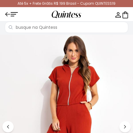
Até 5x + Frete Grátis R$ 199 Brasil - Cupom QUINTESS19