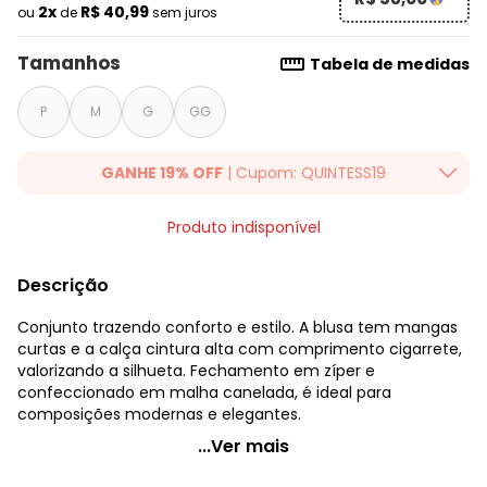
2x
R$ 40,99
ou
de
sem juros
Tamanhos
Tabela de medidas
P
M
G
GG
GANHE 19% OFF
| Cupom: QUINTESS19
Ganhe 19% OFF Extra em qualquer valor, usando o cupom:
Produto indisponível
QUINTESS19. Válido para toda loja Quintess, até 07/08/2026.
Descrição
Conjunto trazendo conforto e estilo. A blusa tem mangas
curtas e a calça cintura alta com comprimento cigarrete,
valorizando a silhueta. Fechamento em zíper e
confeccionado em malha canelada, é ideal para
composições modernas e elegantes.
Quintess - Conjunto Terracota em Malha Canelada
...Ver mais
Código do produto: 3829050