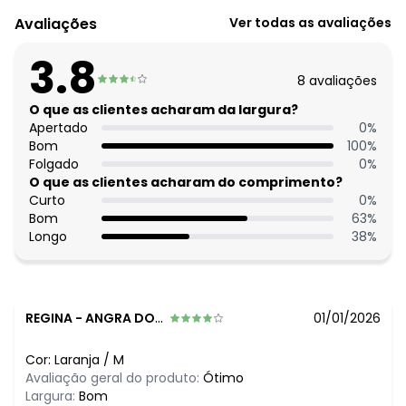
Modelagem: Solta
Avaliações
Ver todas as avaliações
Comprimento da manga: Curta
Complemento: Elástico na cintura;Elástico na barra;
3.8
Cintura: Alta
8
avaliações
Comprimento: Cigarrete
Fechamento: Em zíper
O que as clientes acharam da largura?
Material: Malha Canelada
Apertado
0
%
Estação: Ano Inteiro
Bom
100
%
Situação de Uso: Casual
Folgado
0
%
Composição Material: 95% Poliéster, 5% Elastano
O que as clientes acharam do comprimento?
Curto
0
%
Histórico de preços
Bom
63
%
Longo
38
%
O preço apresentado abaixo é o menor oferecido em
algum dia do mês, para o menor tamanho disponível.
N/D*
agosto/2026
N/D*
julho/2026
N/D*
junho/2026
REGINA
-
ANGRA DOS REIS - RJ
01/01/2026
N/D*
maio/2026
N/D*
abril/2026
Cor:
Laranja
/
M
N/D*
março/2026
Avaliação geral do produto:
Ótimo
N/D*
fevereiro/2026
Largura:
Bom