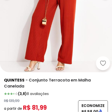
Quin
QUINTESS
-
Conjunto Terracota em Malha
Canelada
(
3,8
)
8
avaliações
R$ 139,99
ECONOMIZE
R$ 81,99
a partir de
R$ 58,00