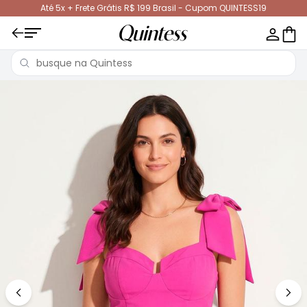
Até 5x + Frete Grátis R$ 199 Brasil - Cupom QUINTESS19