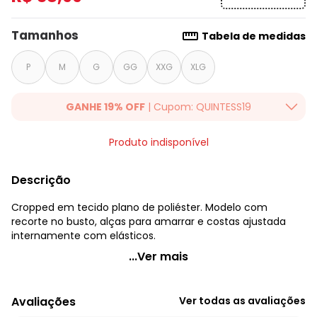
Tamanhos
Tabela de medidas
P
M
G
GG
XXG
XLG
GANHE 19% OFF
| Cupom: QUINTESS19
Ganhe 19% OFF Extra em qualquer valor, usando o cupom:
Produto indisponível
QUINTESS19. Válido para toda loja Quintess, até 07/08/2026.
Descrição
Cropped em tecido plano de poliéster. Modelo com
recorte no busto, alças para amarrar e costas ajustada
internamente com elásticos.
Quintess - Cropped Pink com Alças para Amarrar
...Ver mais
Código do produto: 3598526
Modelagem: Justo
Avaliações
Ver todas as avaliações
Complemento: Alças para amarrar; elástico; recorte