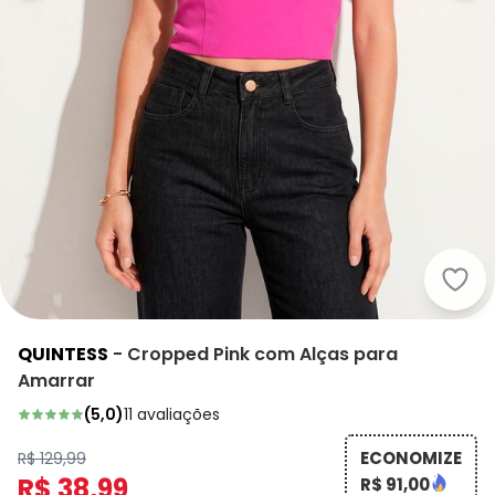
Quin
QUINTESS
-
Cropped Pink com Alças para
Amarrar
(
5,0
)
11
avaliações
ECONOMIZE
R$ 129,99
R$ 38,99
R$ 91,00