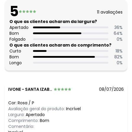
vazado
5
Tecido: Crepe (tecido plano)
11
avaliações
Composição: Conforme imagem etiqueta
O que as clientes acharam da largura?
Histórico de preços
Apertado
36
%
Bom
64
%
O preço apresentado abaixo é o menor oferecido em
Folgado
0
%
algum dia do mês, para o menor tamanho disponível.
O que as clientes acharam do comprimento?
N/D*
agosto/2026
Curto
18
%
N/D*
julho/2026
Bom
82
%
N/D*
junho/2026
Longo
0
%
N/D*
maio/2026
N/D*
abril/2026
N/D*
março/2026
N/D*
fevereiro/2026
IVONE
-
SANTA IZABEL DO PARA - PA
08/07/2026
Cor:
Rosa
/
P
Avaliação geral do produto:
Incrível
Largura:
Apertado
Comprimento:
Bom
Comentário: