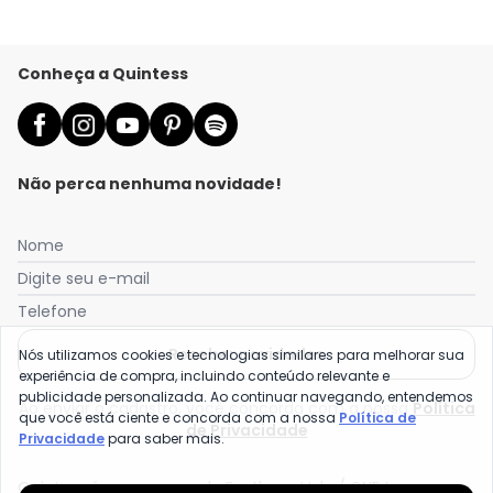
Conheça a Quintess
Não perca nenhuma novidade!
Nome
Digite seu e-mail
Telefone
Receber novidades
Nós utilizamos cookies e tecnologias similares para melhorar sua
experiência de compra, incluindo conteúdo relevante e
publicidade personalizada. Ao continuar navegando, entendemos
Ao enviar o cadastro, você concorda com a nossa
Política
que você está ciente e concorda com a nossa
Política de
de Privacidade
Privacidade
para saber mais.
Quintess é uma marca da Posthaus Ltda / CNPJ: