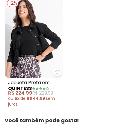
-2%
Quintess - Jaqueta Preta em Sa
Jaqueta Preta em
QUINTESS
Sarja
R$ 224,99
R$ 229,99
ou
5x
de
R$ 44,99
sem
juros
Você também pode gostar