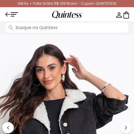
Até 5x + Frete Grátis R$ 199 Brasil - Cupom QUINTESS19