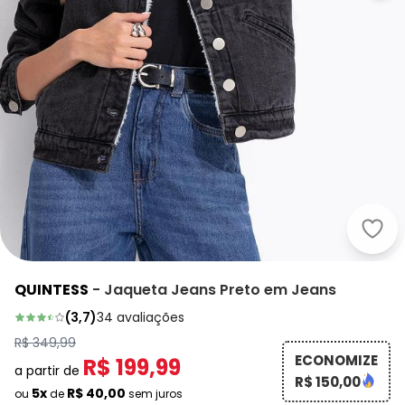
Quin
QUINTESS
-
Jaqueta Jeans Preto em Jeans
(
3,7
)
34
avaliações
R$ 349,99
ECONOMIZE
R$ 199,99
a partir de
R$ 150,00
5x
R$ 40,00
ou
de
sem juros