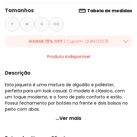
Tamanhos
Tabela de medidas
P
M
G
GG
GANHE 19% OFF
| Cupom: QUINTESS19
Ganhe 19% OFF Extra em qualquer valor, usando o cupom:
Produto indisponível
QUINTESS19. Válido para toda loja Quintess, até 07/08/2026.
Descrição
Esta jaqueta é uma mistura de algodão e poliéster,
perfeita para um look casual. O modelo é clássico, com
um toque moderno, e o forro de pelo conforto e estilo.
Possui fechamento por botões na frente e dois bolsos no
peito com abas.
Quintess - Jaqueta Jeans Preto em Jeans
...Ver mais
Código do produto: 3726073
Modelagem: Solta