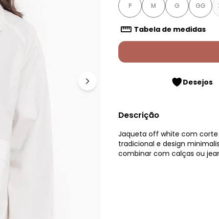
P
M
G
GG
Tabela de medidas
Desejos
Descrição
Jaqueta off white com corte
tradicional e design minimalis
combinar com calças ou jeans