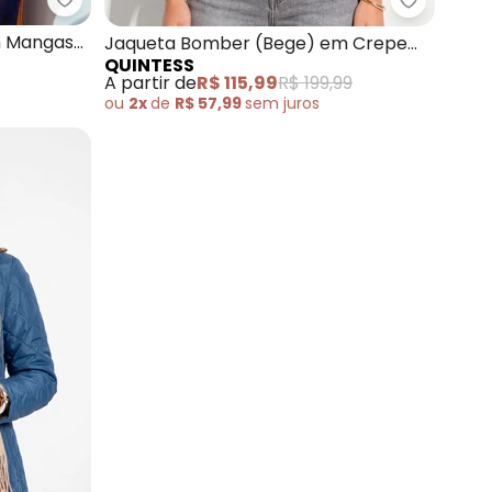
Quintess - Jaqueta (Jeans Preto) com Mangas D
) Alongada com Bolsos
Quintess
m Mangas
Jaqueta Bomber (Bege) em Crepe
QUINTESS
Plano
A partir de
R$ 115,99
R$ 199,99
ou
2x
de
R$ 57,99
sem
juros