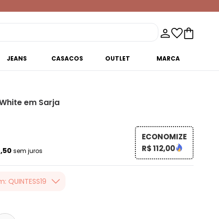
JEANS
CASACOS
OUTLET
MARCA
White em Sarja
ECONOMIZE
R$ 112,00
4,50
sem juros
m: QUINTESS19
er valor, usando o
 toda loja Quintess,