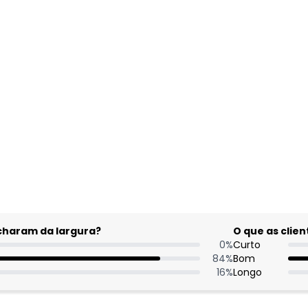
gum dia do mês, para o menor tamanho disponível.
acharam da largura?
O que as cli
0
%
Curto
84
%
Bom
16
%
Longo