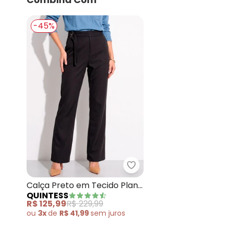
-45%
Quintess - Calça Preto
Calça Preto em Tecido Plano
QUINTESS
Maquinetado
R$ 125,99
R$ 229,99
ou
3x
de
R$ 41,99
sem
juros