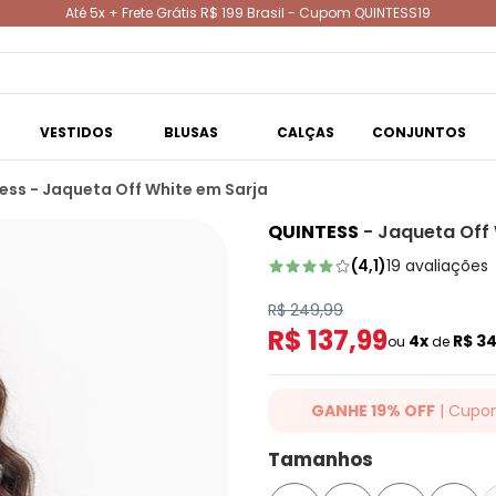
Até 5x + Frete Grátis R$ 199 Brasil - Cupom QUINTESS19
VESTIDOS
BLUSAS
CALÇAS
CONJUNTOS
ess - Jaqueta Off White em Sarja
QUINTESS
-
Jaqueta Off 
(
4,1
)
19
avaliações
R$ 249,99
R$ 137,99
4x
R$ 3
ou
de
GANHE 19% OFF
| Cupo
Ganhe 19% OFF Extra em qualqu
Tamanhos
cupom: QUINTESS19. Válido para
até 07/08/2026.