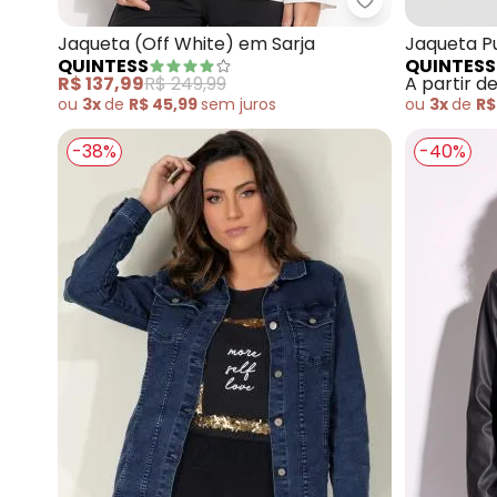
Quintess - Jaq
Jaqueta (Off White) em Sarja
Jaqueta P
QUINTESS
QUINTESS
Bolsos
R$ 137,99
R$ 249,99
A partir d
ou
3x
de
R$ 45,99
sem
juros
ou
3x
de
R$
-38%
-40%