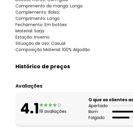
Comprimento da manga: Longa
Complemento: Bolso;
Comprimento: Longo
Fechamento: Em botões
Material: Sarja
Estação: Inverno
Situação de Uso: Casual
Composição Material: 100% Algodão
Histórico de preços
O preço apresentado abaixo é o menor oferecido em al
agosto/2026
Avaliações
julho/2026
junho/2026
O que as clientes 
4.1
maio/2026
Apertado
19
avaliações
Bom
abril/2026
Folgado
março/2026
fevereiro/2026