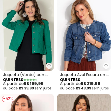
Quintess - Jaqueta (Verde) com
Qu
Jaqueta (Verde) com
Jaqueta Azul Escuro em
QUINTESS
QUINTESS
Bolsos e Gola
Tecido Sarjado
A partir de
R$ 199,99
A partir de
R$ 219,99
ou
5x
de
R$ 39,99
sem
juros
ou
5x
de
R$ 43,99
sem
juros
-52%