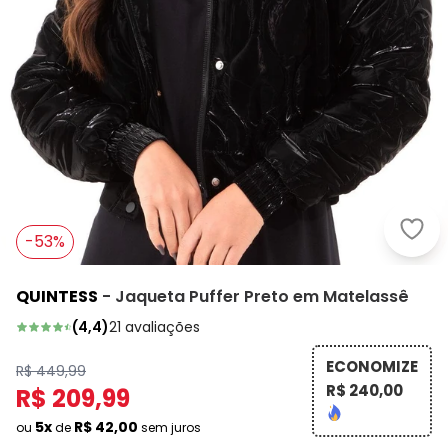
Quin
-53%
QUINTESS
-
Jaqueta Puffer Preto em Matelassê
(
4,4
)
21
avaliações
ECONOMIZE
R$ 449,99
R$ 240,00
R$ 209,99
5x
R$ 42,00
ou
de
sem juros