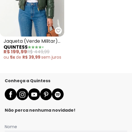
Quintess - Jaqueta (Verde Milit
Jaqueta (Verde Militar)
QUINTESS
em Pu
R$ 199,99
R$ 449,99
ou
5x
de
R$ 39,99
sem
juros
Conheça a Quintess
Não perca nenhuma novidade!
Nome