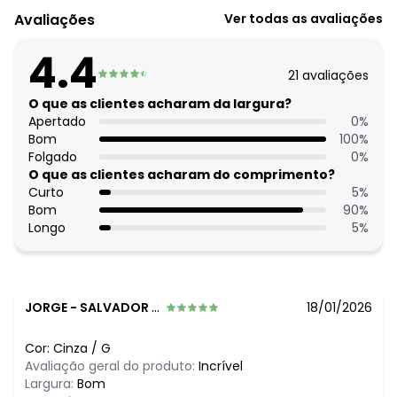
Modelagem: Justa
Avaliações
Ver todas as avaliações
Decote frente: Com gola
Decote costas: Capuz
4.4
Comprimento da manga: Longa
21
avaliações
Modelo da manga: Com punho
Complemento: Bolso embutido;
O que as clientes acharam da largura?
Comprimento: Tradicional
Apertado
0
%
Fechamento: Em zíper
Bom
100
%
Material: Matelassê
Folgado
0
%
Estação: Inverno
O que as clientes acharam do comprimento?
Situação de Uso: B - Seguro
Curto
5
%
Composição Material: 100% Poliéster
Bom
90
%
Longo
5
%
Histórico de preços
O preço apresentado abaixo é o menor oferecido em
algum dia do mês, para o menor tamanho disponível.
N/D*
agosto/2026
JORGE
-
SALVADOR - BA
18/01/2026
R$ 199,99
julho/2026
N/D*
junho/2026
Cor:
Cinza
/
G
R$ 199,99
maio/2026
Avaliação geral do produto:
Incrível
R$ 199,99
abril/2026
Largura:
Bom
R$ 199,99
março/2026