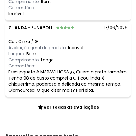
Comprimento:
Bom
N/D*
fevereiro/2026
Comentário:
Incrível
ZILANDA
-
EUNAPOLIS - BA
17/06/2026
Cor:
Cinza
/
G
Avaliação geral do produto:
Incrível
Largura:
Bom
Comprimento:
Longo
Comentário:
Essa jaqueta é MARAVILHOSA ¿¿ Quero a preta também.
Tenho 98 de busto comprei a G ficou linda, é
chiquérrima, poderosa e delicada ao mesmo tempo.
Glamourosa. O que dizer mais? Perfeita.
Ver todas as avaliações