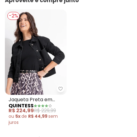
Aproveite e compre junto
-2%
Quintess - Jaqueta Preta em Sa
Jaqueta Preta em
QUINTESS
Sarja
R$ 224,99
R$ 229,99
ou
5x
de
R$ 44,99
sem
juros