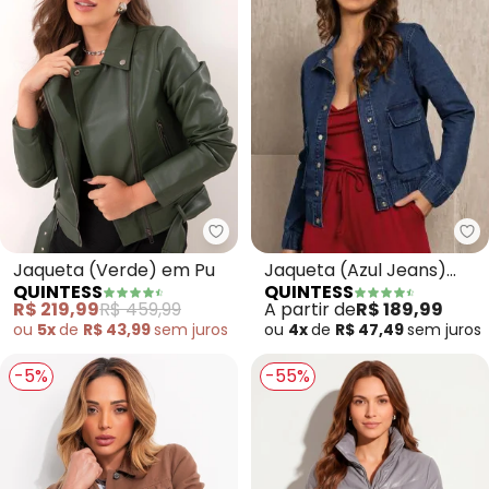
Qu
Quintess - Jaqueta (Verde) em
Jaqueta (Azul Jeans)
Jaqueta (Verde) em Pu
QUINTESS
QUINTESS
com Bolsos
A partir de
R$ 189,99
R$ 219,99
R$ 459,99
ou
4x
de
R$ 47,49
sem
juros
ou
5x
de
R$ 43,99
sem
juros
-5%
-55%