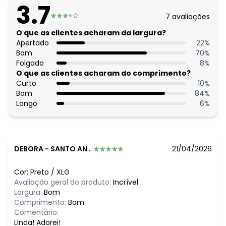
Comprimento da manga: Longa
3.7
Comprimento: Clássico
7
avaliações
Decote frente: Com gola
Fechamento: Em zíper
O que as clientes acharam da largura?
Tecido: Ribana canelada 230g 49% algodão, 48% poliéster,
Apertado
22
%
3% elastano ribana canelada 2x1
Bom
70
%
Uso trabalho: Sim
Folgado
8
%
O que as clientes acharam do comprimento?
Curto
10
%
Bom
84
%
Longo
6
%
DEBORA
-
SANTO ANDRE - SP
21/04/2026
Cor:
Preto
/
XLG
Avaliação geral do produto:
Incrível
Largura:
Bom
Comprimento:
Bom
Comentário:
Linda! Adorei!