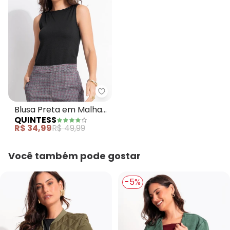
Quintess - Blusa Preta em Malh
Blusa Preta em Malha
QUINTESS
Crepe
R$ 34,99
R$ 49,99
Você também pode gostar
-5%