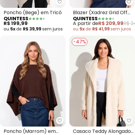
Quintess - Poncho (Bege) em T
Qu
Poncho (Bege) em Tricô
Blazer (Xadrez Grid Off
QUINTESS
QUINTESS
White) em Tecido
R$ 199,99
A partir de
R$ 209,99
R$ 2
Alfaiataria
ou
5x
de
R$ 39,99
sem
juros
ou
5x
de
R$ 41,99
sem
juros
-47%
Quintess - Poncho (Marrom) em
Qu
Poncho (Marrom) em
Casaco Teddy Alongado