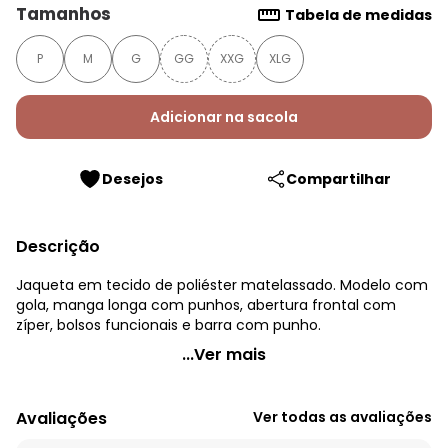
Tamanhos
Tabela de medidas
P
M
G
GG
XXG
XLG
Adicionar na sacola
Desejos
Compartilhar
Descrição
Jaqueta em tecido de poliéster matelassado. Modelo com
gola, manga longa com punhos, abertura frontal com
zíper, bolsos funcionais e barra com punho.
Quintess - Jaqueta Verde com Abertura em Zíper
...Ver mais
Código do produto: 3892759
Modelagem: Solta
Avaliações
Ver todas as avaliações
Modelo: Bomber