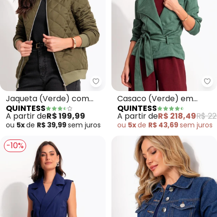
Quintess - Jaqueta (Verde) co
Qu
Jaqueta (Verde) com
Casaco (Verde) em
QUINTESS
QUINTESS
Abertura em Zíper
Malha Suede
A partir de
R$ 199,99
A partir de
R$ 218,49
R$ 22
ou
5x
de
R$ 39,99
sem
juros
ou
5x
de
R$ 43,69
sem
juros
-10%