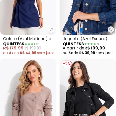
Quintess - Colete (Azul Marinho
Qu
Colete (Azul Marinho) em
Jaqueta (Azul Escuro)
QUINTESS
QUINTESS
Alfaiataria
em Jeans
R$ 179,99
R$ 199,99
A partir de
R$ 199,99
ou
4x
de
R$ 44,99
sem
juros
ou
5x
de
R$ 39,99
sem
juros
-2%