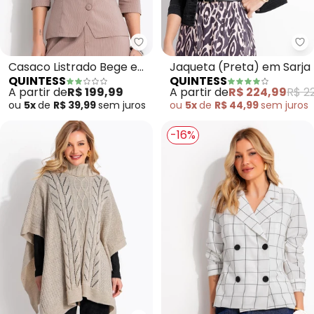
Quintess - Casaco Listrado Bege
Qu
Casaco Listrado Bege em
Jaqueta (Preta) em Sarja
QUINTESS
QUINTESS
Tecido de Alfaiataria
A partir de
R$ 199,99
A partir de
R$ 224,99
R$ 2
ou
5x
de
R$ 39,99
sem
juros
ou
5x
de
R$ 44,99
sem
juros
-16%