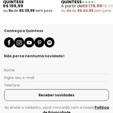
QUINTESS
QUINTESS
Tricô
(Off White)
R$ 199,99
A partir de
R$ 179,99
R$ 33
ou
5x
de
R$ 39,99
sem
juros
ou
4x
de
R$ 44,99
sem
juros
Conheça a Quintess
Não perca nenhuma novidade!
Nome
Digite seu e-mail
Telefone
Receber novidades
Nós utilizamos cookies e tecnologias similares para melhorar sua
experiência de compra, incluindo conteúdo relevante e
publicidade personalizada. Ao continuar navegando, entendemos
Ao enviar o cadastro, você concorda com a nossa
Política
que você está ciente e concorda com a nossa
Política de
de Privacidade