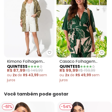
Quintess - Kimono Folhagem Ab
Quin
Kimono Folhagem
Casaco Folhagem
QUINTESS
QUINTESS
Abstrata em Malha
Verde em Malha
R$ 87,99
R$ 149,99
R$ 99,99
R$ 159,99
Texturizada
Texturizada
ou
2x
de
R$ 43,99
sem
ou
2x
de
R$ 49,99
sem
juros
juros
Você também pode gostar
-61%
-54%