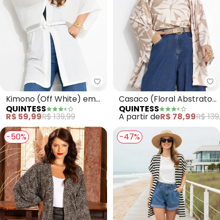
Quintess - Kimono (Off White) 
Qu
Kimono (Off White) em
Casaco (Floral Abstrato)
QUINTESS
QUINTESS
Malha Texturizada
em Malha Crepe
R$ 59,99
R$ 139,99
A partir de
R$ 78,99
R$ 139
-50%
-47%