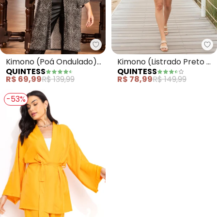
Quintess - Kimono (Poá Ondula
Qu
Kimono (Poá Ondulado)
Kimono (Listrado Preto e
QUINTESS
QUINTESS
em Malha de Viscose
Branco) em Malha Tricô
R$ 69,99
R$ 139,99
R$ 78,99
R$ 149,99
-53%