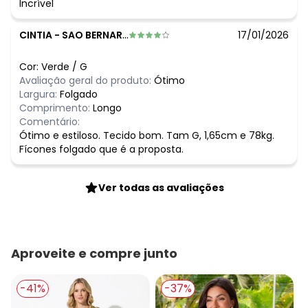
Incrível
CINTIA
-
SAO BERNARDO DO CAMPO - SP
17/01/2026
Cor:
Verde
/
G
Avaliação geral do produto:
Ótimo
Largura:
Folgado
Comprimento:
Longo
Comentário:
Ótimo e estiloso. Tecido bom. Tam G, 1,65cm e 78kg.
Fícones folgado que é a proposta.
Ver todas as avaliações
Aproveite e compre junto
-41%
-37%