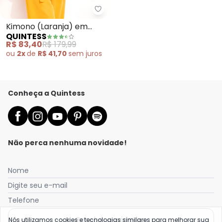
Quintess - Kimono (Laranja) em
Kimono (Laranja) em
QUINTESS
Crepe Plano
R$ 83,40
R$ 179,99
ou
2x
de
R$ 41,70
sem
juros
Conheça a Quintess
Não perca nenhuma novidade!
Nome
Digite seu e-mail
Telefone
Receber novidades
Nós utilizamos cookies e tecnologias similares para melhorar sua