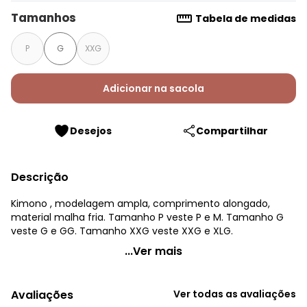
Tamanhos
Tabela de medidas
P
G
XXG
Adicionar na sacola
Desejos
Compartilhar
Descrição
Kimono , modelagem ampla, comprimento alongado,
material malha fria. Tamanho P veste P e M. Tamanho G
veste G e GG. Tamanho XXG veste XXG e XLG.
Quintess - Kimono Listrado Irregular em Malha de
...Ver mais
Viscose Te
Código do produto: 3725561
Avaliações
Ver todas as avaliações
Modelagem: Ampla