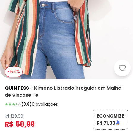
Quin
-54%
QUINTESS
-
Kimono Listrado Irregular em Malha
de Viscose Te
(
3,8
)
6
avaliações
ECONOMIZE
R$ 129,99
R$ 58,99
R$ 71,00