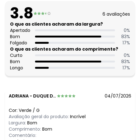
Complemento: Fenda;
3.8
Comprimento: Alongado
6
avaliações
Material: Malha de Viscose Texturizada
Estação: Ano Inteiro
O que as clientes acharam da largura?
Situação de Uso: Casual
Apertado
0
%
Composição Material: 97% Viscose, 3% Elastano
Bom
83
%
Folgado
17
%
O que as clientes acharam do comprimento?
Curto
0
%
Bom
83
%
Longo
17
%
ADRIANA
-
DUQUE DE CAXIAS - RJ
04/07/2026
Cor:
Verde
/
G
Avaliação geral do produto:
Incrível
Largura:
Bom
Comprimento:
Bom
Comentário: