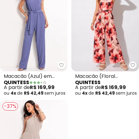
Quintess - Macacão (Azul) em 
Qu
Macacão (Azul) em
Macacão (Floral
QUINTESS
QUINTESS
Malha Texturizada
Pincelado) em Malha Fria
A partir de
R$ 169,99
A partir de
R$ 169,99
ou
4x
de
R$ 42,49
sem
juros
ou
4x
de
R$ 42,49
sem
juros
-37%