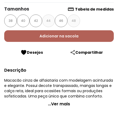
Tamanhos
Tabela de medidas
38
40
42
44
46
48
Adicionar na sacola
Desejos
Compartilhar
Descrição
Macacão cinza de alfaiataria com modelagem acinturada
e elegante. Possui decote transpassado, mangas longas e
calça reta, ideal para ocasiões formais ou produções
sofisticadas. Uma peça única que combina conforto.
Quintess - Macacão Cinza em Alfaiataria
...Ver mais
Código do produto: 3822561