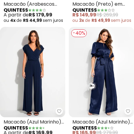
Macacão (Arabescos
Macacão (Preto) em
QUINTESS
QUINTESS
Verde) em Malha Fria
Chiffon
A partir de
R$ 179,99
R$ 149,99
R$ 269,99
ou
4x
de
R$ 44,99
sem
juros
ou
3x
de
R$ 49,99
sem
juros
-40%
Quintess - Macacão (Azul Mari
Qu
Macacão (Azul Marinho)
Macacão (Azul Marinho)
QUINTESS
QUINTESS
em Malha de Viscose
em Crepe Plano
A partir de
R$ 169,99
R$ 165,99
R$ 279,99