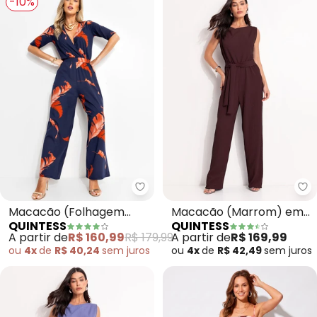
-10%
Quintess - Macacão (Folhagem
Qu
Macacão (Folhagem
Macacão (Marrom) em
QUINTESS
QUINTESS
Marinho) em Malha de
Malha Texturizada
A partir de
R$ 160,99
R$ 179,99
A partir de
R$ 169,99
Viscose
ou
4x
de
R$ 40,24
sem
juros
ou
4x
de
R$ 42,49
sem
juros