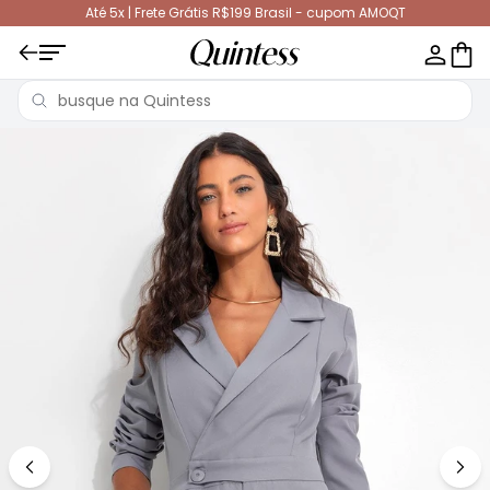
Até 5x | Frete Grátis R$199 Brasil - cupom AMOQT