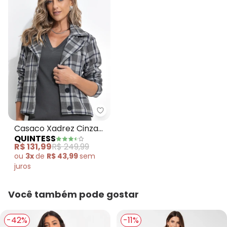
Quintess - Casaco Xadrez Cinz
Casaco Xadrez Cinza
QUINTESS
em Tweed
R$ 131,99
R$ 249,99
ou
3x
de
R$ 43,99
sem
juros
Você também pode gostar
-42%
-11%