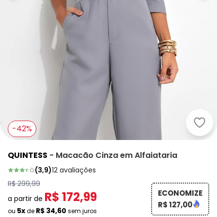
Quin
-42%
QUINTESS
-
Macacão Cinza em Alfaiataria
(
3,9
)
12
avaliações
R$ 299,99
ECONOMIZE
R$ 172,99
a partir de
R$ 127,00
5x
R$ 34,60
ou
de
sem juros