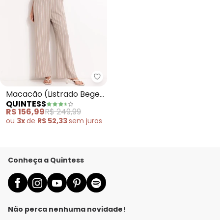
Quintess - Macacão (Listrado B
Macacão (Listrado Bege)
QUINTESS
em Poliéster
R$ 156,99
R$ 249,99
ou
3x
de
R$ 52,33
sem
juros
Conheça a Quintess
Não perca nenhuma novidade!