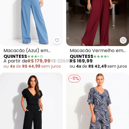
Quintess - Macacão (Azul) em 
Qu
Macacão (Azul) em
Macacão Vermelho em
QUINTESS
QUINTESS
Crepe Plano
Malha de Viscose
A partir de
R$ 179,99
R$ 229,99
R$ 169,99
ou
4x
de
R$ 44,99
sem
juros
ou
4x
de
R$ 42,49
sem
juros
-11%