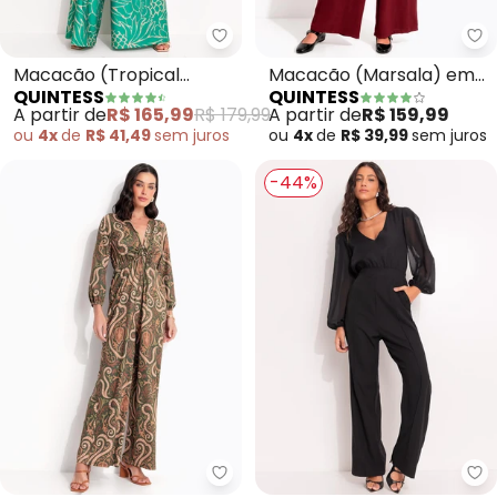
Quintess - Macacão (Tropical V
Qu
Macacão (Tropical
Macacão (Marsala) em
QUINTESS
QUINTESS
Verde) em Malha Fria
Tecido Air Flow
A partir de
R$ 165,99
R$ 179,99
A partir de
R$ 159,99
ou
4x
de
R$ 41,49
sem
juros
ou
4x
de
R$ 39,99
sem
juros
-44%
Quintess - Macacão (Arabescos
Qu