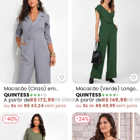
Quintess - Macacão (Cinza) em 
Qu
Macacão (Cinza) em
Macacão (Verde) Longo
QUINTESS
QUINTESS
Alfaiataria
com Bolsos e Faixa
A partir de
R$ 172,99
R$ 299,99
A partir de
R$ 149,99
R$ 16
ou
4x
de
R$ 43,24
sem
juros
ou
3x
de
R$ 49,99
sem
juros
-40%
-24%