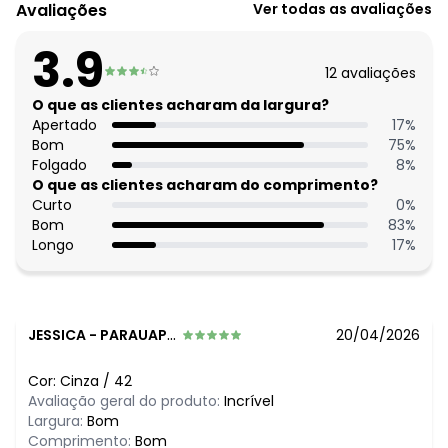
Modelagem: Justa
Avaliações
Ver todas as avaliações
Decote frente: Transpassado
Comprimento da manga: Longa
3.9
Comprimento: Cigarrete
12
avaliações
Fechamento: Em botão e zíper
Material: Tecido de Alfaiataria Bi Stretch
O que as clientes acharam da largura?
Estação: Inverno
Apertado
17
%
Situação de Uso: Trabalho
Bom
75
%
Composição Material: 100% Poliéster
Folgado
8
%
O que as clientes acharam do comprimento?
Histórico de preços
Curto
0
%
Bom
83
%
O preço apresentado abaixo é o menor oferecido em
Longo
17
%
algum dia do mês, para o menor tamanho disponível.
R$ 172,99
agosto/2026
R$ 132,99
julho/2026
R$ 162,99
junho/2026
R$ 152,99
maio/2026
JESSICA
-
PARAUAPEBAS - PA
20/04/2026
R$ 162,99
abril/2026
N/D*
março/2026
Cor:
Cinza
/
42
N/D*
fevereiro/2026
Avaliação geral do produto:
Incrível
Largura:
Bom
Comprimento:
Bom