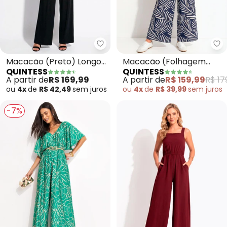
Quintess - Macacão (Preto) Lon
Qu
Macacão (Preto) Longo
Macacão (Folhagem
QUINTESS
QUINTESS
com Bolsos e Faixa
Azul) em Malha de
A partir de
R$ 169,99
A partir de
R$ 159,99
R$ 17
Viscose
ou
4x
de
R$ 42,49
sem
juros
ou
4x
de
R$ 39,99
sem
juros
-7%