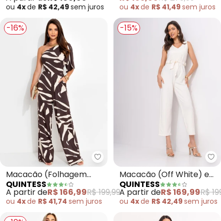
Aveludado
ou
4x
de
R$ 42,49
sem
juros
ou
4x
de
R$ 41,49
sem
juros
-16%
-15%
Quintess - Macacão (Folhagem
Qu
Macacão (Folhagem
Macacão (Off White) em
QUINTESS
QUINTESS
Orgânica) em Malha de
Malha Estruturada
A partir de
R$ 166,99
R$ 199,99
A partir de
R$ 169,99
R$ 19
Viscose
ou
4x
de
R$ 41,74
sem
juros
ou
4x
de
R$ 42,49
sem
juros