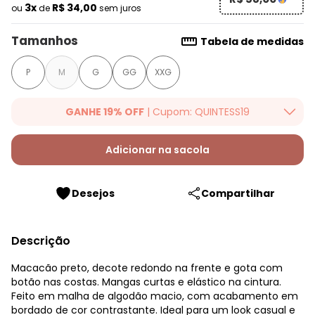
3x
R$ 34,00
ou
de
sem juros
Tamanhos
Tabela de medidas
P
M
G
GG
XXG
GANHE 19% OFF
| Cupom: QUINTESS19
Ganhe 19% OFF Extra em qualquer valor, usando o cupom:
QUINTESS19. Válido para toda loja Quintess, até 07/08/2026.
Adicionar na sacola
Desejos
Compartilhar
Descrição
Macacão preto, decote redondo na frente e gota com
botão nas costas. Mangas curtas e elástico na cintura.
Feito em malha de algodão macio, com acabamento em
bordado de cor contrastante. Ideal para um look casual e