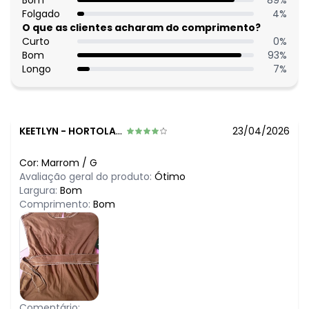
R$ 141,99
Bom
89
%
maio/2026
R$ 136,99
Folgado
4
%
abril/2026
R$ 126,99
O que as clientes acharam do comprimento?
março/2026
R$ 159,99
Curto
0
%
fevereiro/2026
Bom
93
%
Longo
7
%
KEETLYN
-
HORTOLANDIA - SP
23/04/2026
Cor:
Marrom
/
G
Avaliação geral do produto:
Ótimo
Largura:
Bom
Comprimento:
Bom
Comentário: