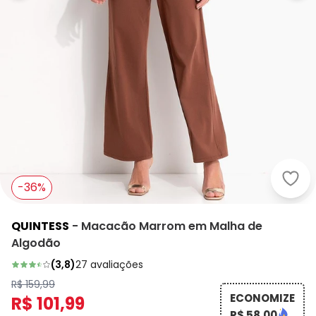
Quin
-36%
QUINTESS
-
Macacão Marrom em Malha de
Algodão
(
3,8
)
27
avaliações
R$ 159,99
ECONOMIZE
R$ 101,99
R$ 58,00