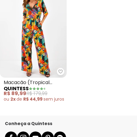
Quintess - Macacão (Tropical C
Macacão (Tropical
QUINTESS
Colorido) em Malha de
R$ 89,99
R$ 179,99
Viscose
ou
2x
de
R$ 44,99
sem
juros
Conheça a Quintess