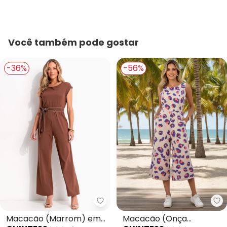
Você também pode gostar
-36%
-56%
Quintess - Macacão (Marrom) 
Qu
Macacão (Marrom) em
Macacão (Onça