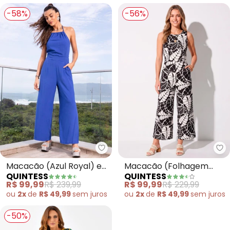
-58%
-56%
Quintess - Macacão (Azul Royal
Qu
Macacão (Azul Royal) em
Macacão (Folhagem
QUINTESS
QUINTESS
Viscose Plana
Preta) em Crepe Plano
R$ 99,99
R$ 239,99
R$ 99,99
R$ 229,99
ou
2x
de
R$ 49,99
sem
juros
ou
2x
de
R$ 49,99
sem
juros
-50%