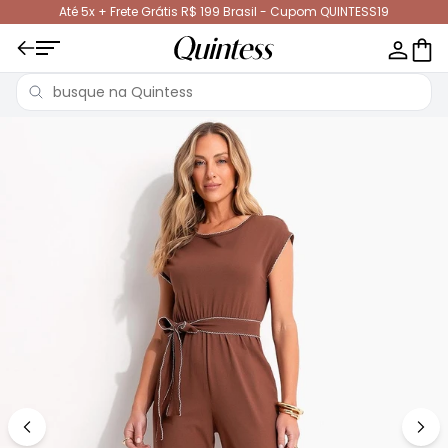
Até 5x + Frete Grátis R$ 199 Brasil - Cupom QUINTESS19