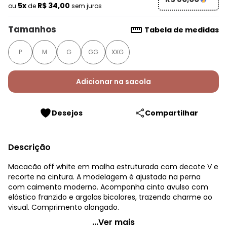
5x
R$ 34,00
ou
de
sem juros
Tamanhos
Tabela de medidas
P
M
G
GG
XXG
Adicionar na sacola
Desejos
Compartilhar
Descrição
Macacão off white em malha estruturada com decote V e
recorte na cintura. A modelagem é ajustada na perna
com caimento moderno. Acompanha cinto avulso com
elástico franzido e argolas bicolores, trazendo charme ao
visual. Comprimento alongado.
Quintess - Macacão Off White em Malha Estruturada
...Ver mais