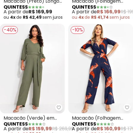
Macacão (Preto) Longo
Macacão (Folhagem
QUINTESS
QUINTESS
com Bolsos e Faixa
Orgânica) em Malha de
A partir de
R$ 169,99
A partir de
R$ 166,99
R$ 19
Viscose
ou
4x
de
R$ 42,49
sem
juros
ou
4x
de
R$ 41,74
sem
juros
-40%
-10%
Quintess - Macacão (Verde) em
Qu
Macacão (Verde) em
Macacão (Folhagem
QUINTESS
QUINTESS
Viscose Plana Sarjada
Marinho) em Malha de
A partir de
R$ 159,99
R$ 269,99
A partir de
R$ 160,99
R$ 17
Viscose