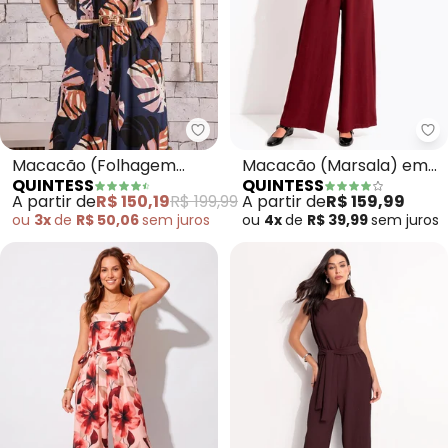
Quintess - Macacão (Folhagem
Qu
Macacão (Folhagem
Macacão (Marsala) em
QUINTESS
QUINTESS
Marinho) em Malha de
Tecido Air Flow
A partir de
R$ 150,19
R$ 199,99
A partir de
R$ 159,99
Viscose
ou
3x
de
R$ 50,06
sem
juros
ou
4x
de
R$ 39,99
sem
juros