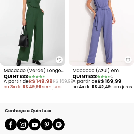
Quintess - Macacão (Verde) Lo
Qu
Macacão (Verde) Longo
Macacão (Azul) em
QUINTESS
QUINTESS
com Bolsos e Faixa
Malha Texturizada
A partir de
R$ 149,99
R$ 169,99
A partir de
R$ 169,99
ou
3x
de
R$ 49,99
sem
juros
ou
4x
de
R$ 42,49
sem
juros
Conheça a Quintess