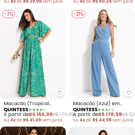
ou
4x
de
R$ 39,99
sem
juros
ou
4x
de
R$ 40,24
sem
juros
-7%
-21%
Quintess - Macacão (Tropical V
Qu
Macacão (Tropical
Macacão (Azul) em
QUINTESS
QUINTESS
Verde) em Malha Fria
Crepe Plano
A partir de
R$ 165,99
R$ 179,99
A partir de
R$ 179,99
R$ 22
ou
4x
de
R$ 41,49
sem
juros
ou
4x
de
R$ 44,99
sem
juros