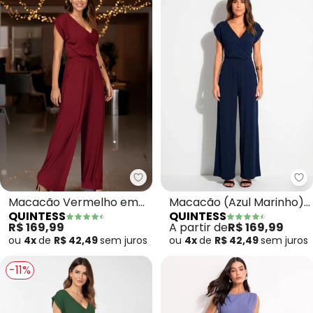
Quintess - Macacão Vermelho 
Qu
Macacão Vermelho em
Macacão (Azul Marinho)
QUINTESS
QUINTESS
Malha de Viscose
em Malha de Viscose
R$ 169,99
A partir de
R$ 169,99
ou
4x
de
R$ 42,49
sem
juros
ou
4x
de
R$ 42,49
sem
juros
-11%