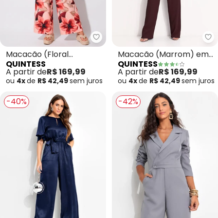
Quintess - Macacão (Floral Pin
Qu
Macacão (Floral
Macacão (Marrom) em
QUINTESS
QUINTESS
Pincelado) em Malha Fria
Malha Texturizada
A partir de
R$ 169,99
A partir de
R$ 169,99
ou
4x
de
R$ 42,49
sem
juros
ou
4x
de
R$ 42,49
sem
juros
-40%
-42%