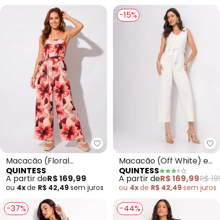
-15%
Quintess - Macacão (Floral Pin
Qu
Macacão (Floral
Macacão (Off White) em
QUINTESS
QUINTESS
Pincelado) em Malha Fria
Malha Estruturada
A partir de
R$ 169,99
A partir de
R$ 169,99
R$ 19
ou
4x
de
R$ 42,49
sem
juros
ou
4x
de
R$ 42,49
sem
juros
-37%
-44%