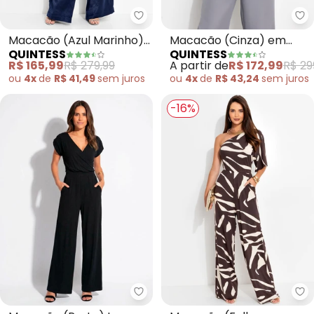
Quintess - Macacão (Azul Mari
Qu
Macacão (Azul Marinho)
Macacão (Cinza) em
QUINTESS
QUINTESS
em Crepe Plano
Alfaiataria
R$ 165,99
R$ 279,99
A partir de
R$ 172,99
R$ 29
Aveludado
ou
4x
de
R$ 41,49
sem
juros
ou
4x
de
R$ 43,24
sem
juros
-16%
Quintess - Macacão (Preto) Lon
Qu