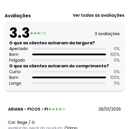
Código do produto: 3905522
Comprimento: Alongado
Avaliações
Ver todas as avaliações
Cinto: No mesmo tecido
Decote frente: V
3.3
3
avaliações
O que as clientes acharam da largura?
Apertado
0
%
Bom
100
%
Folgado
0
%
O que as clientes acharam do comprimento?
Curto
0
%
Bom
100
%
Longo
0
%
ARIANA
-
PICOS - PI
29/01/2026
Cor:
Bege
/
G
Avaliação geral do produto:
Ótimo