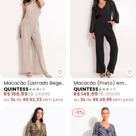
Quintess - Macacão (Listrado B
Qu
Macacão (Listrado Bege)
Macacão (Preto) em
QUINTESS
QUINTESS
em Poliéster
Chiffon
R$ 156,99
R$ 249,99
R$ 149,99
R$ 269,99
ou
3x
de
R$ 52,33
sem
juros
ou
3x
de
R$ 49,99
sem
juros
-11%