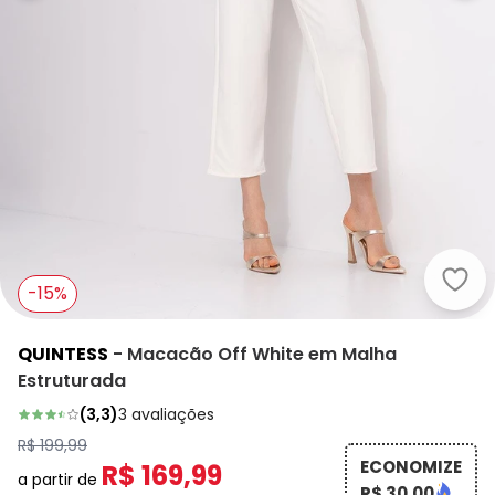
Quin
-15%
QUINTESS
-
Macacão Off White em Malha
Estruturada
(
3,3
)
3
avaliações
R$ 199,99
ECONOMIZE
R$ 169,99
a partir de
R$ 30,00