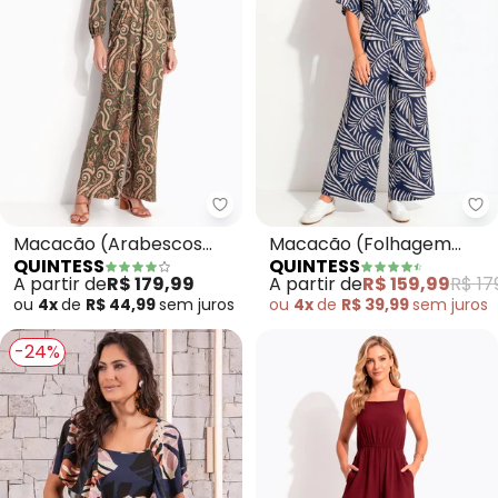
Quintess - Macacão (Arabescos
Qu
Macacão (Arabescos
Macacão (Folhagem
QUINTESS
QUINTESS
Verde) em Malha Fria
Azul) em Malha de
A partir de
R$ 179,99
A partir de
R$ 159,99
R$ 17
Viscose
ou
4x
de
R$ 44,99
sem
juros
ou
4x
de
R$ 39,99
sem
juros
-24%