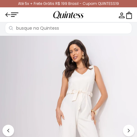
Até 5x + Frete Grátis R$ 199 Brasil - Cupom QUINTESS19