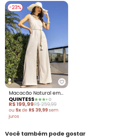
-23%
Quintess - Macacão Natural em
Macacão Natural em
QUINTESS
Linho
R$ 199,99
R$ 259,99
ou
5x
de
R$ 39,99
sem
juros
Você também pode gostar