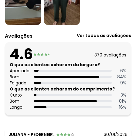
Complemento: Bolsos; detalhe para amarrar
Tecido: Malha
Composição: 96% viscose 4% elastano
Histórico de preços
O preço apresentado abaixo é o menor oferecido em
Avaliações
Ver todas as avaliações
algum dia do mês, para o menor tamanho disponível.
N/D*
agosto/2026
4.6
R$ 70,99
julho/2026
370
avaliações
R$ 70,99
junho/2026
R$ 90,99
O que as clientes acharam da largura?
maio/2026
R$ 85,99
Apertado
6
%
abril/2026
R$ 92,99
Bom
84
%
março/2026
R$ 82,99
Folgado
9
%
fevereiro/2026
O que as clientes acharam do comprimento?
Curto
3
%
Bom
81
%
Longo
16
%
JULIANA
-
PEDERNEIRAS - SP
30/01/2026