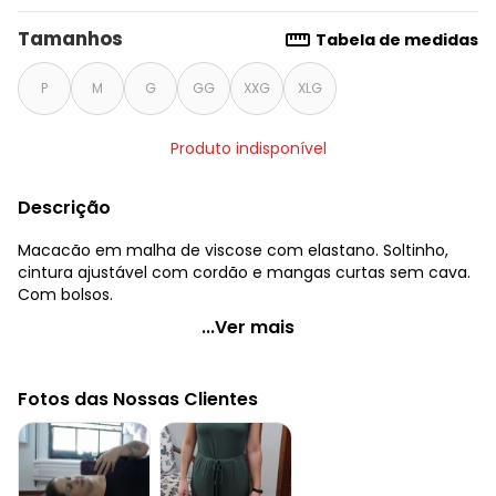
Tamanhos
Tabela de medidas
P
M
G
GG
XXG
XLG
Produto indisponível
Descrição
Macacão em malha de viscose com elastano. Soltinho,
cintura ajustável com cordão e mangas curtas sem cava.
Com bolsos.
Quintess - Macacão Preto com Cintura Ajustável
...Ver mais
Código do produto: 3293877
Modelagem: Solto
Fotos das Nossas Clientes
Comprimento da manga: Curta
Comprimento: Longo
Decote frente: Canoa
Decote costas: Com gota