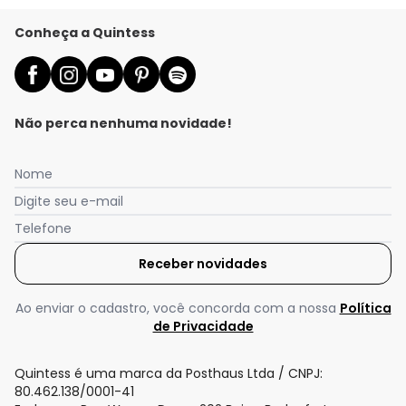
Conheça a Quintess
Não perca nenhuma novidade!
Nome
Digite seu e-mail
Telefone
Receber novidades
Nós utilizamos cookies e tecnologias similares para melhorar sua
experiência de compra, incluindo conteúdo relevante e
publicidade personalizada. Ao continuar navegando, entendemos
Ao enviar o cadastro, você concorda com a nossa
Política
que você está ciente e concorda com a nossa
Política de
de Privacidade
Privacidade
para saber mais.
Quintess é uma marca da Posthaus Ltda / CNPJ:
Aceitar todos os cookies
80.462.138/0001-41