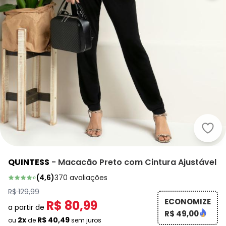
Quin
QUINTESS
-
Macacão Preto com Cintura Ajustável
(
4,6
)
370
avaliações
R$ 129,99
ECONOMIZE
R$ 80,99
a partir de
R$ 49,00
2x
R$ 40,49
ou
de
sem juros