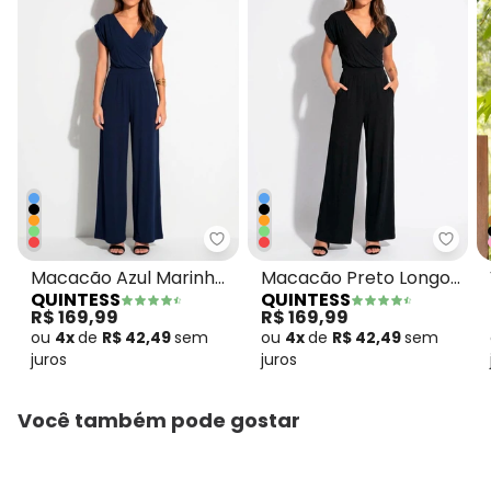
Quintess - Macacão Azul Marin
Quint
Macacão Azul Marinho
Macacão Preto Longo
QUINTESS
QUINTESS
em Malha de Viscose
com Bolsos e Faixa
R$ 169,99
R$ 169,99
ou
4x
de
R$ 42,49
sem
ou
4x
de
R$ 42,49
sem
juros
juros
Você também pode gostar