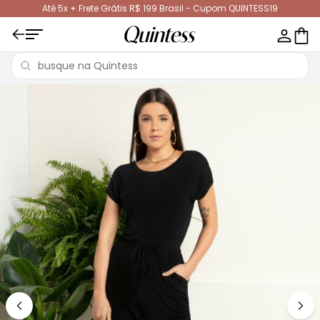
Até 5x + Frete Grátis R$ 199 Brasil - Cupom QUINTESS19