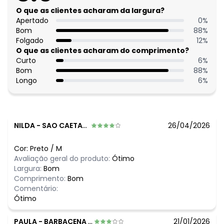
Histórico de preços
O que as clientes acharam da largura?
Apertado
0
%
O preço apresentado abaixo é o menor oferecido em
Bom
88
%
algum dia do mês, para o menor tamanho disponível.
Folgado
12
%
N/D*
agosto/2026
O que as clientes acharam do comprimento?
N/D*
julho/2026
Curto
6
%
N/D*
junho/2026
Bom
88
%
R$ 84,99
maio/2026
Longo
6
%
R$ 84,99
abril/2026
N/D*
março/2026
R$ 82,99
fevereiro/2026
NILDA
-
SAO CAETANO DO SUL - SP
26/04/2026
Cor:
Preto
/
M
Avaliação geral do produto:
Ótimo
Largura:
Bom
Comprimento:
Bom
Comentário:
Ótimo
PAULA
-
BARBACENA - MG
21/01/2026