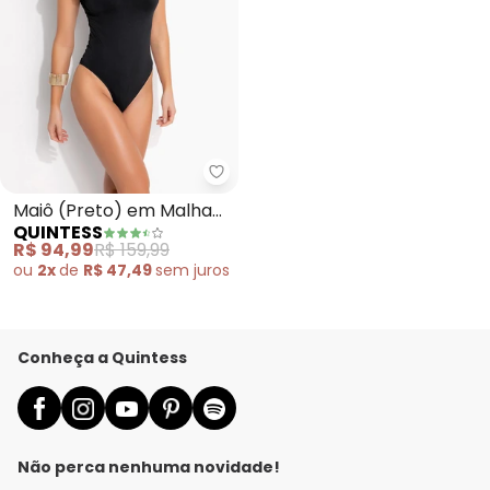
Quintess - Maiô (Preto) em Malh
Maiô (Preto) em Malha
QUINTESS
Fria
R$ 94,99
R$ 159,99
ou
2x
de
R$ 47,49
sem
juros
Conheça a Quintess
Não perca nenhuma novidade!