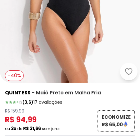
Quin
-40%
QUINTESS
-
Maiô Preto em Malha Fria
(
3,6
)
17
avaliações
R$ 159,99
ECONOMIZE
R$ 94,99
R$ 65,00
3x
R$ 31,66
ou
de
sem juros