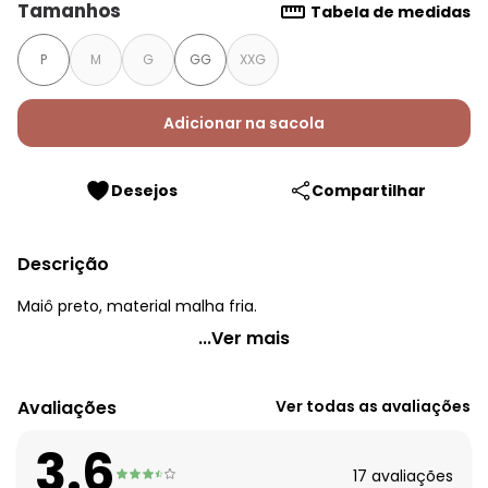
Tamanhos
Tabela de medidas
P
M
G
GG
XXG
Adicionar na sacola
Desejos
Compartilhar
Descrição
Maiô preto, material malha fria.
Quintess - Maiô Preto em Malha Fria
...Ver mais
Código do produto: 3737394
Material: Malha Fria
Avaliações
Ver todas as avaliações
Estação: Verão
Situação de Uso: Praia
3.6
Composição Material: 90% Poliéster, 10% Elastano
17
avaliações