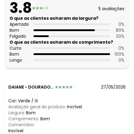
3.8
Situação de Uso: Collab
5
avaliações
Composição Material: 90% Poliéster, 10% Elastano
O que as clientes acharam da largura?
Histórico de preços
Apertado
0
%
Bom
80
%
O preço apresentado abaixo é o menor oferecido em
Folgado
20
%
algum dia do mês, para o menor tamanho disponível.
O que as clientes acharam do comprimento?
N/D*
agosto/2026
Curto
0
%
N/D*
julho/2026
Bom
100
%
N/D*
junho/2026
Longo
0
%
N/D*
maio/2026
N/D*
abril/2026
R$ 114,99
março/2026
N/D*
fevereiro/2026
DAIANE
-
DOURADOS - MS
27/05/2026
Cor:
Verde
/
G
Avaliação geral do produto:
Incrível
Largura:
Bom
Comprimento:
Bom
Comentário:
Incrível