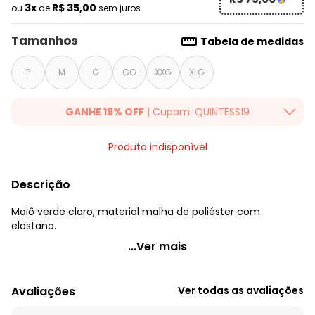
3x
R$ 35,00
ou
de
sem juros
Tamanhos
Tabela de medidas
P
M
G
GG
XXG
XLG
GANHE 19% OFF
| Cupom: QUINTESS19
Ganhe 19% OFF Extra em qualquer valor, usando o cupom:
Produto indisponível
QUINTESS19. Válido para toda loja Quintess, até 07/08/2026.
Descrição
Maiô verde claro, material malha de poliéster com
elastano.
Quintess - Maiô Verde Claro em Malha com Elastano
...Ver mais
Código do produto: 3737424
Modelagem: Justa
Avaliações
Ver todas as avaliações
Material: Malha de Poliéster com Elastano
Estação: Verão