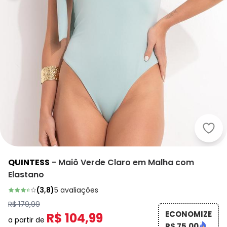
Quin
QUINTESS
-
Maiô Verde Claro em Malha com
Elastano
(
3,8
)
5
avaliações
R$ 179,99
ECONOMIZE
R$ 104,99
a partir de
R$ 75,00