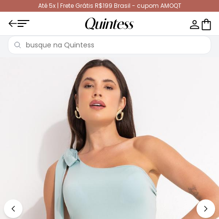
Até 5x | Frete Grátis R$199 Brasil - cupom AMOQT