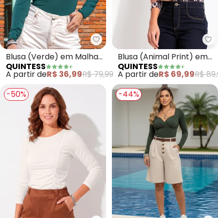
Quintess - Blusa (Verde) em Ma
Blusa (Verde) em Malha
Blusa (Animal Print) em
QUINTESS
QUINTESS
de Viscose
Malha Fria
A partir de
R$ 36,99
R$ 79,99
A partir de
R$ 69,99
R$ 89,
-50%
-44%