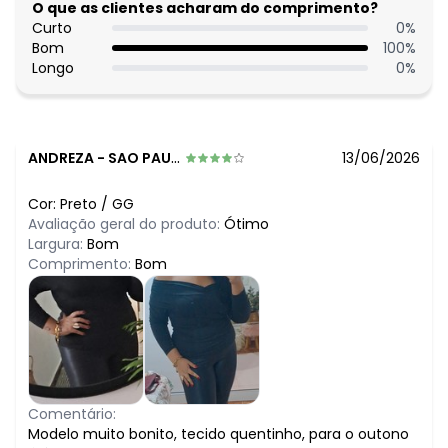
N/D*
O que as clientes acharam do comprimento?
março/2026
N/D*
Curto
0
%
fevereiro/2026
Bom
100
%
Longo
0
%
ANDREZA
-
SAO PAULO - SP
13/06/2026
Cor:
Preto
/
GG
Avaliação geral do produto:
Ótimo
Largura:
Bom
Comprimento:
Bom
Comentário:
Modelo muito bonito, tecido quentinho, para o outono