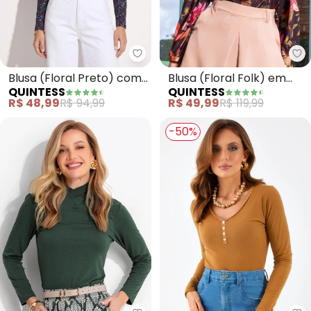
Quintess - Blusa (Floral Preto
Qu
Blusa (Floral Preto) com
Blusa (Floral Folk) em
QUINTESS
QUINTESS
Mangas Bufantes
Malha Fria
R$ 48,99
R$ 94,99
R$ 49,99
R$ 119,99
-50%