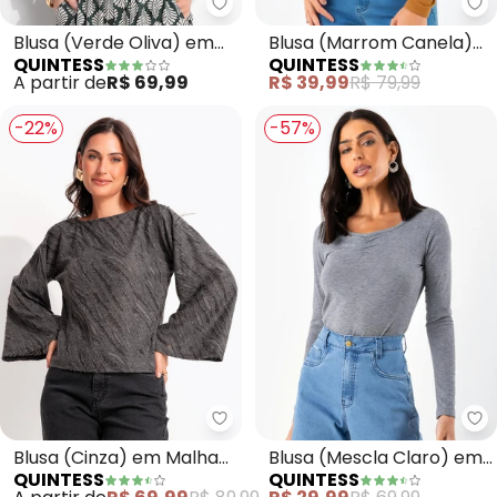
Quintess - Blusa (Verde Oliva)
Qu
Blusa (Verde Oliva) em
Blusa (Marrom Canela)
QUINTESS
QUINTESS
Malha de Viscose
em Ribana Canelado
A partir de
R$ 69,99
R$ 39,99
R$ 79,99
-22%
-57%
Quintess - Blusa (Cinza) em M
Qu
Blusa (Cinza) em Malha
Blusa (Mescla Claro) em
QUINTESS
QUINTESS
Jacquard com Textura
Malha Flamê