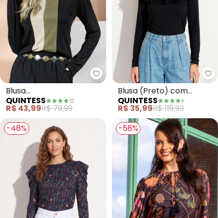
Quintess - Blusa (Preta/Verde/
Qu
Blusa
Blusa (Preto) com
QUINTESS
QUINTESS
(Preta/Verde/Bege)
Detalhe em Plumas
R$ 43,99
R$ 79,99
R$ 35,99
R$ 119,99
com Recortes e Gola
Frontal
Alta
-48%
-58%