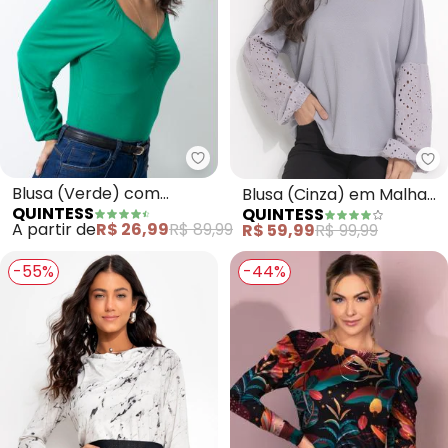
Quintess - Blusa (Verde) com F
Qu
Blusa (Verde) com
Blusa (Cinza) em Malha
QUINTESS
QUINTESS
Franzido
Favo
A partir de
R$ 26,99
R$ 89,99
R$ 59,99
R$ 99,99
-55%
-44%