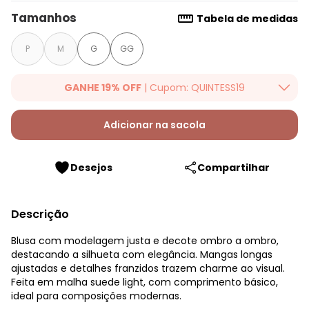
Tamanhos
Tabela de medidas
P
M
G
GG
GANHE 19% OFF
| Cupom: QUINTESS19
Ganhe 19% OFF Extra em qualquer valor, usando o cupom:
QUINTESS19. Válido para toda loja Quintess, até 07/08/2026.
Adicionar na sacola
Desejos
Compartilhar
Descrição
Blusa com modelagem justa e decote ombro a ombro,
destacando a silhueta com elegância. Mangas longas
ajustadas e detalhes franzidos trazem charme ao visual.
Feita em malha suede light, com comprimento básico,
ideal para composições modernas.