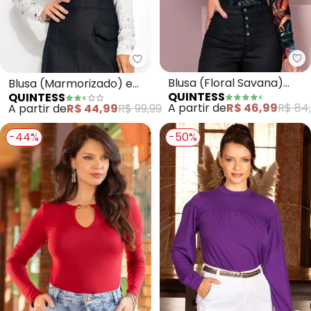
Qu
Quintess - Blusa (Marmorizado) 
Blusa (Floral Savana)
Blusa (Marmorizado) em
QUINTESS
QUINTESS
com Mangas Bufantes
Poliflex
A partir de
R$ 46,99
R$ 84
A partir de
R$ 44,99
R$ 99,99
-44%
-50%