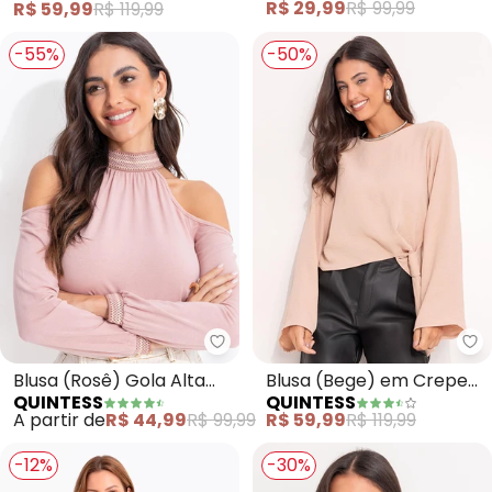
R$ 29,99
R$ 99,99
R$ 59,99
R$ 119,99
-55%
-50%
Quintess - Blusa (Rosê) Gola A
Qu
Blusa (Rosê) Gola Alta
Blusa (Bege) em Crepe
QUINTESS
QUINTESS
com Ombros a Mostra
Plano
A partir de
R$ 44,99
R$ 99,99
R$ 59,99
R$ 119,99
-12%
-30%