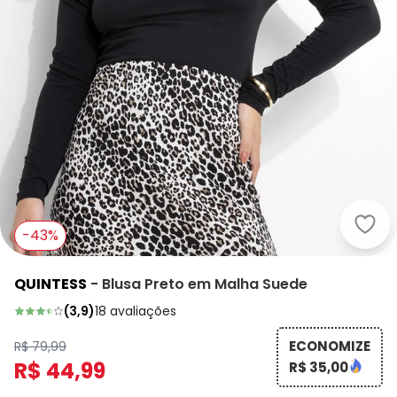
Quin
-43%
QUINTESS
-
Blusa Preto em Malha Suede
(
3,9
)
18
avaliações
ECONOMIZE
R$ 79,99
R$ 44,99
R$ 35,00