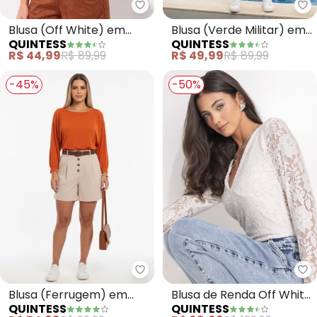
Quintess - Blusa (Off White) e
Qu
Blusa (Off White) em
Blusa (Verde Militar) em
QUINTESS
QUINTESS
Malha de Viscose
Malha de Viscose
R$ 44,99
R$ 89,99
R$ 49,99
R$ 89,99
-45%
-50%
Quintess - Blusa (Ferrugem) em
Qu
Blusa (Ferrugem) em
Blusa de Renda Off White
QUINTESS
QUINTESS
Malha de Viscose
com Decote V e Manga