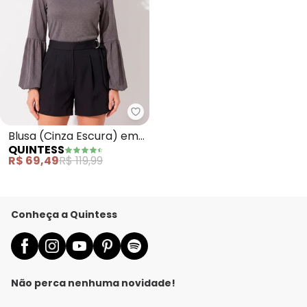
Quintess - Blusa (Cinza Escura
Blusa (Cinza Escura) em
QUINTESS
Malha Crepe
R$ 69,49
R$ 119,99
Conheça a Quintess
Não perca nenhuma novidade!