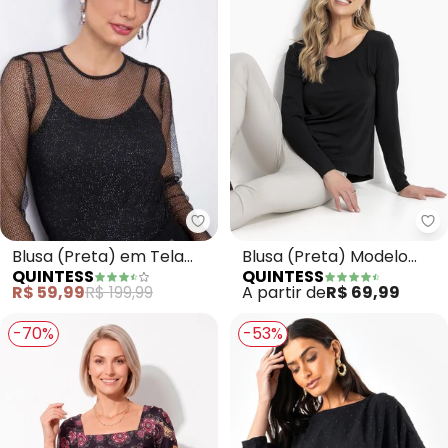
Quintess - Blusa (Preta) em Te
Qu
Blusa (Preta) em Tela
Blusa (Preta) Modelo
QUINTESS
QUINTESS
com Brilho de Mangas
Mullet com Mangas
R$ 59,99
R$ 199,99
A partir de
R$ 69,99
Longas
Longas
-70%
-53%