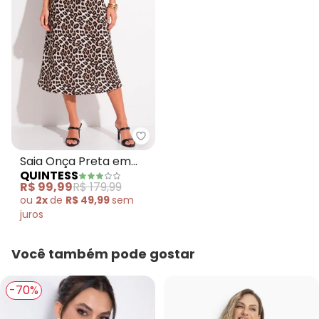
Quintess - Saia Onça Preta em 
Saia Onça Preta em
QUINTESS
Viscose Plana
R$ 99,99
R$ 179,99
ou
2x
de
R$ 49,99
sem
juros
Você também pode gostar
-70%