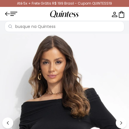
Até 5x + Frete Grátis R$ 199 Brasil - Cupom QUINTESS19