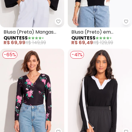
Quintess - Blusa (Preta) Mang
Qu
Blusa (Preta) Mangas
Blusa (Preto) em
QUINTESS
QUINTESS
Longas com Vazado no
Molecotton
R$ 69,99
R$ 149,99
R$ 69,49
R$ 129,99
Decote
-65%
-41%