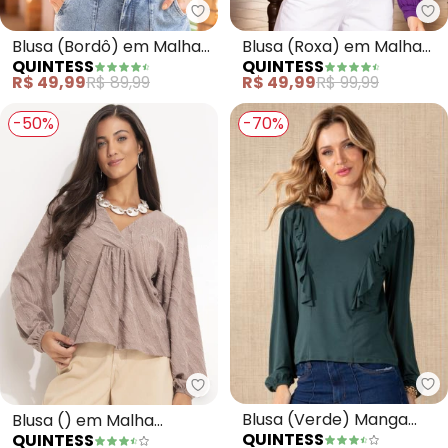
Quintess - Blusa (Bordô) em Ma
Qu
Blusa (Bordô) em Malha
Blusa (Roxa) em Malha
QUINTESS
QUINTESS
de Viscose
de Viscose
R$ 49,99
R$ 89,99
R$ 49,99
R$ 99,99
-50%
-70%
Qu
Quintess - Blusa () em Malha 
Blusa (Verde) Manga
Blusa () em Malha
QUINTESS
QUINTESS
Longas com Babados
Jacquard com Textura