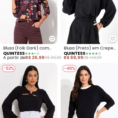
Quintess - Blusa (Folk Dark) c
Qu
Blusa (Folk Dark) com
Blusa (Preto) em Crepe
QUINTESS
QUINTESS
Recorte no Busto
Plano Maquinetado
A partir de
R$ 26,99
R$ 89,99
R$ 69,99
R$ 149,99
-53%
-46%