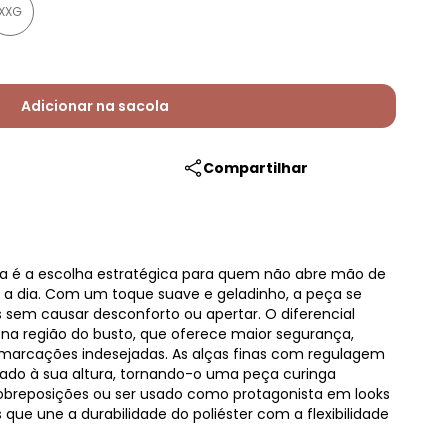
XXG
Adicionar na sacola
Compartilhar
ia é a escolha estratégica para quem não abre mão de
a a dia. Com um toque suave e geladinho, a peça se
 sem causar desconforto ou apertar. O diferencial
o na região do busto, que oferece maior segurança,
marcações indesejadas. As alças finas com regulagem
zado à sua altura, tornando-o uma peça curinga
obreposições ou ser usado como protagonista em looks
que une a durabilidade do poliéster com a flexibilidade