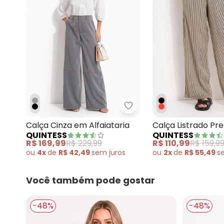
Quintess - Calça Cinza e
Calça Cinza em Alfaiataria
Calça Listrado Pr
QUINTESS
QUINTESS
Viscose Plana
R$ 169,99
R$ 229,99
R$ 110,99
R$ 159,9
ou
4x
de
R$ 42,49
sem
juros
ou
2x
de
R$ 55,49
s
Você também pode gostar
-48%
-48%