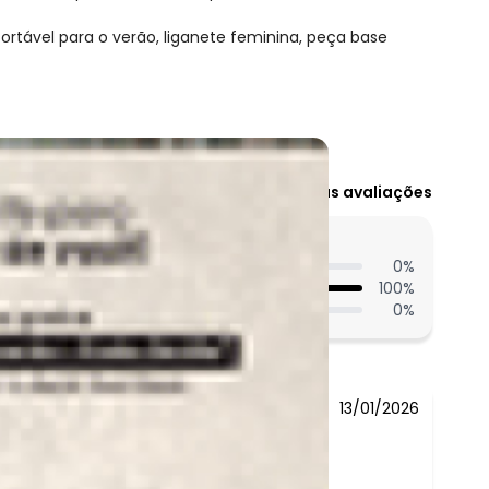
rtável para o verão, liganete feminina, peça base
N/D*
Ver todas as avaliações
N/D*
N/D*
entes acharam do comprimento?
N/D*
0
%
100
%
N/D*
0
%
N/D*
R$ 81,99
13/01/2026