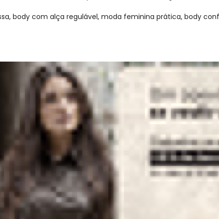
sa, body com alça regulável, moda feminina prática, body confo
gum dia do mês, para o menor tamanho disponível.
acharam da largura?
O que as cli
0
%
Curto
100
%
Bom
0
%
Longo
: