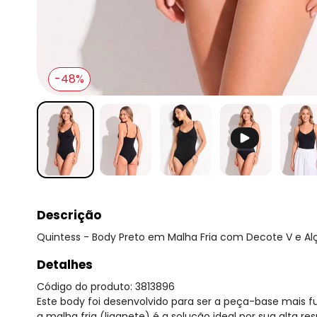
-48%
Descrição
Quintess - Body Preto em Malha Fria com Decote V e Al
Detalhes
Código do produto: 3813896
Este body foi desenvolvido para ser a peça-base mais f
a malha fria (liganete) é a solução ideal por sua alta r