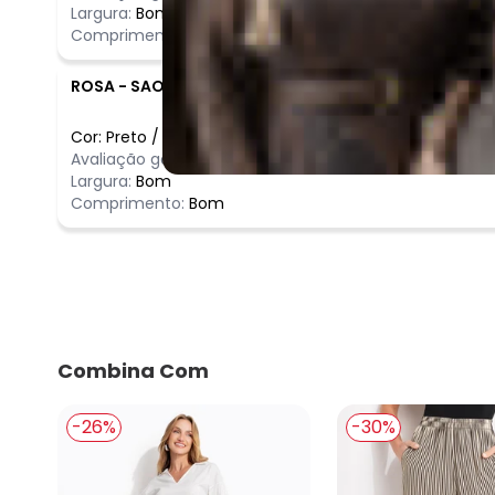
Largura:
Bom
Comprimento:
Bom
ROSA
-
SAO PAULO - SP
Cor:
Preto
/
M
Comentário
Avaliação geral do produto:
Incrível
Lindo demai
Largura:
Bom
Comprimento:
Bom
Combina Com
-26%
-30%