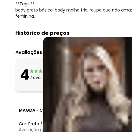
**Tags:**
body preto básico, body malha fria, roupa que não amas
feminina.
Histórico de preços
O preço apresentado abaixo é o menor oferecido em al
agosto/2026
Avaliações
julho/2026
junho/2026
O que as clientes 
4
maio/2026
Apertado
2
avaliações
Bom
abril/2026
Folgado
março/2026
fevereiro/2026
MAGDA
-
CAMPINAS - SP
Cor:
Preto
/
G
Comentário
Avaliação geral do produto:
Bom
Bom