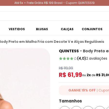
Até 5x + Frete Grátis R$ 199 Brasil - Cupom QUINTESS19
VESTIDOS
BLUSAS
CALÇAS
CONJUNTOS
Body Preto em Malha Fria com Decote V e Alças Reguláveis
QUINTESS
-
Body Preto e
(
4,0
)
2
avaliações
R$ 119,99
R$ 61,99
2x
R$ 31,
ou
de
GANHE 19% OFF
| Cupo
Ganhe 19% OFF Extra em qualqu
Tamanhos
cupom: QUINTESS19. Válido para
até 07/08/2026.