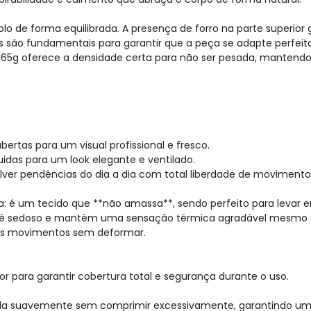
 de forma equilibrada. A presença de forro na parte superior 
is são fundamentais para garantir que a peça se adapte perfei
5g oferece a densidade certa para não ser pesada, mantendo 
ertas para um visual profissional e fresco.
uidas para um look elegante e ventilado.
solver pendências do dia a dia com total liberdade de movimento
ma: é um tecido que **não amassa**, sendo perfeito para leva
e é sedoso e mantém uma sensação térmica agradável mesmo e
us movimentos sem deformar.
or para garantir cobertura total e segurança durante o uso.
ela suavemente sem comprimir excessivamente, garantindo um v