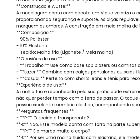
**Construção e Ajuste:**
A modelagem conta com decote em V que valoriza o colo
proporcionando segurança e suporte. As alças reguláve
marquem os ombros. A construção em meia malha de 16
**Composição:**
- 90% Poliéster
- 10% Elastano
- Tecido: Malha fria (Liganete / Meia malha)
**Ocasiões de uso:**
- **Trabalho:** Use como base sob blazers ou camisas ab
- **Lazer:** Combine com calças pantalonas ou saias fl
- **Casual:** Perfeito com shorts jeans e tênis para re
**Experiência de uso:**
A malha fria é reconhecida pela sua praticidade extre
não quer perder tempo com o ferro de passar. O toqu
possui excelente memória elástica, acompanhando se
**Perguntas frequentes:**
- **P:** O tecido é transparente?
**R:** Não. Este modelo conta com forro na parte superi
- **P:** Ele marca muito o corpo?
**R:** Por ser uma malha fluida com elastano, ele mod