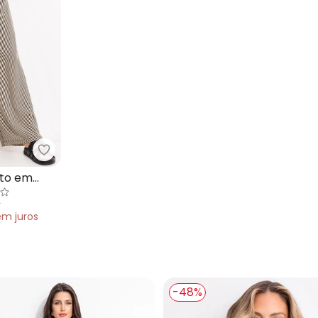
m Alfaiataria
Quintess - Calça Listrado Preto em Viscose Plana
eto em
9
em
juros
-48%