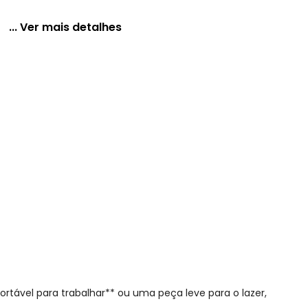
... Ver mais detalhes
ia com Decote V e Alças Reguláveis
rtável para trabalhar** ou uma peça leve para o lazer,