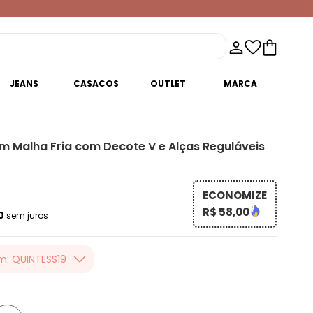
JEANS
CASACOS
OUTLET
MARCA
m Malha Fria com Decote V e Alças Reguláveis
ECONOMIZE
R$ 58,00
00
sem juros
m: QUINTESS19
er valor, usando o
 toda loja Quintess,