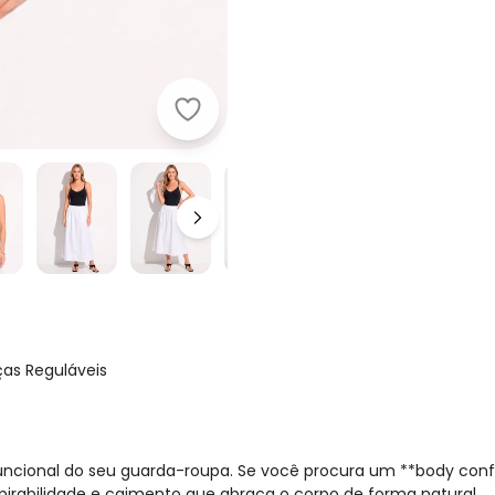
Quintess - Body Preto em Malha Fr
ças Reguláveis
uncional do seu guarda-roupa. Se você procura um **body confo
espirabilidade e caimento que abraça o corpo de forma natural.