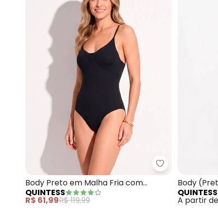
Quintess - Bod
Body Preto em Malha Fria com
Body (Pre
QUINTESS
QUINTESS
Decote V e Alças Reguláveis
R$ 61,99
R$ 119,99
A partir d