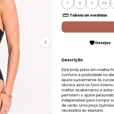
P
M
G
GG
Tabela de medidas
Desejos
Descrição
Este body preto em malha fr
conforto e praticidade no di
ajusta suavemente às curvas
técnico está no forro intern
melhor acabamento e evita 
permitem o ajuste personali
indispensável para compor s
de verão. Uma peça Quintess 
necessária do elastano.