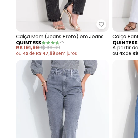
Quintess - Cal
Calça Mom (Jeans Preto) em Jeans
Calça Pan
QUINTESS
QUINTESS
Branca)
R$ 191,99
R$ 199,99
A partir d
ou
4x
de
R$ 47,99
sem
juros
ou
4x
de
R$