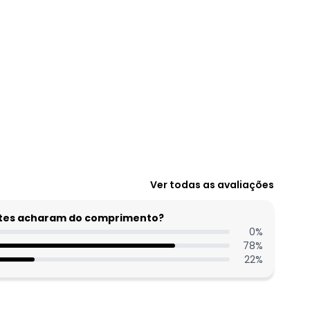
Ver todas as avaliações
entes acharam do comprimento?
0
%
78
%
22
%