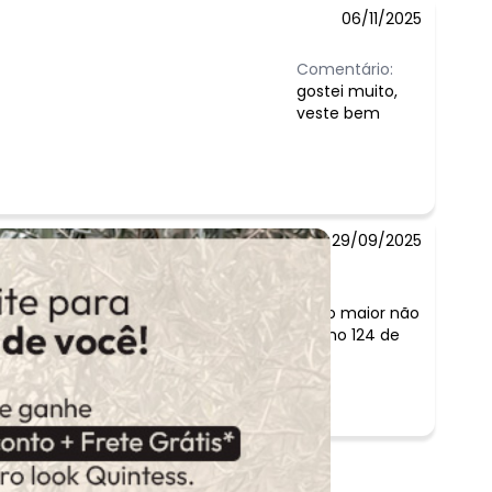
06/11/2025
Comentário:
gostei muito,
veste bem
29/09/2025
oa, mas acho que vou trocar por um numero maior não
uito bem marcou um pouco a barriga. Tenho 124 de
de altura, 87 quilos e comprei numero 50.