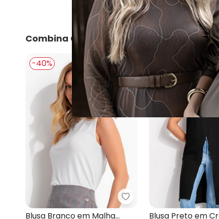
Combina Com
-40%
-45%
Quintess - Blusa Branc
Blusa Branco em Malha
Blusa Preto em C