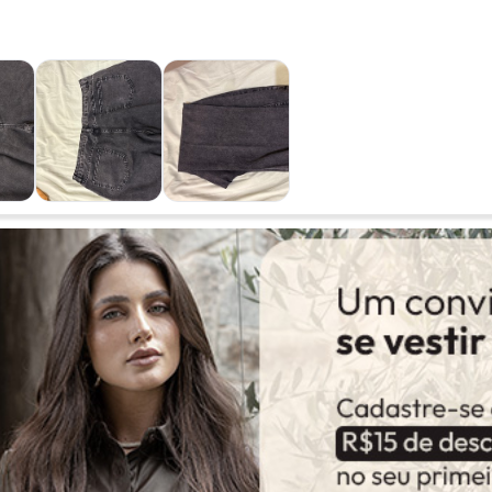
Comentário:
A calça é b
me serviu m
quadril 1,62 
Ver todas as avaliações