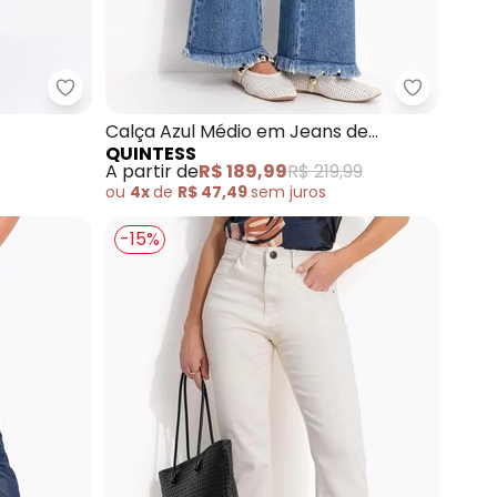
 Bolsos (Jeans Branca)
Quintess - Calça Azul Escuro em Jeans
Quintess 
s
Calça Azul Médio em Jeans de
QUINTESS
Algodão
A partir de
R$ 189,99
R$ 219,99
ou
4x
de
R$ 47,49
sem
juros
-15%