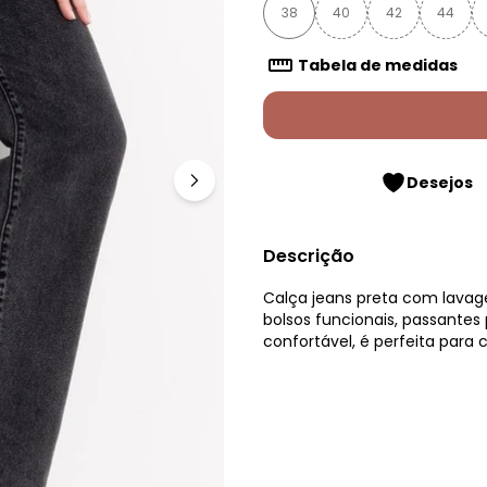
38
40
42
44
Tabela de medidas
Desejos
Descrição
Calça jeans preta com lavag
bolsos funcionais, passantes 
confortável, é perfeita para