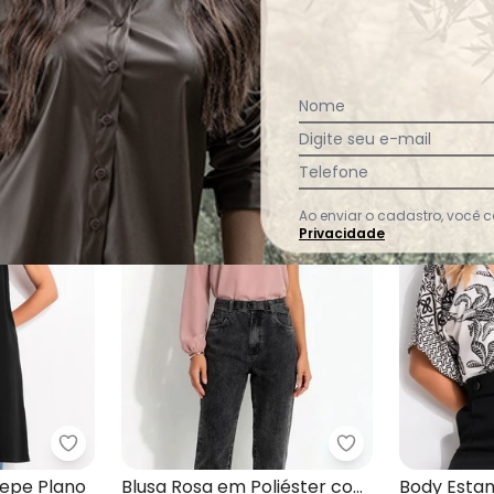
Nome
Digite seu e-mail
-21%
-48%
Telefone
Ao enviar o cadastro, você
Privacidade
o em Malha Crepe
Quintess - Blusa Preto em Crepe Plano
Quintess - Blusa
repe Plano
Blusa Rosa em Poliéster com
Body Esta