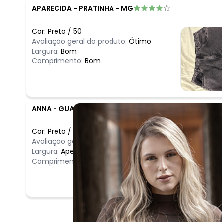
APARECIDA
-
PRATINHA - MG
Cor:
Preto
/
50
Avaliação geral do produto:
Ótimo
Largura:
Bom
Comprimento:
Bom
ANNA
-
GUARUJA - SP
Cor:
Preto
/
50
Avaliação geral do produto:
Bom
Largura:
Apertado
Comprimento:
Longo