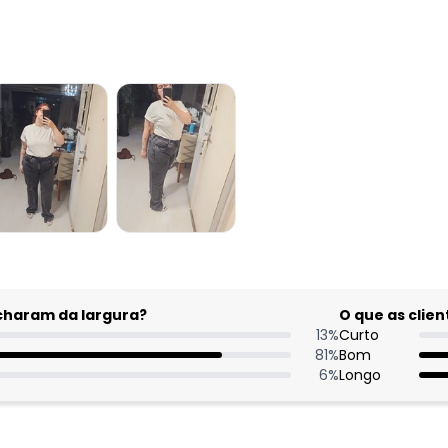
acharam da largura?
O que as cli
13
%
Curto
81
%
Bom
6
%
Longo