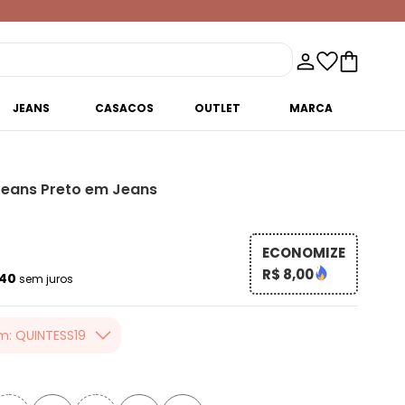
JEANS
CASACOS
OUTLET
MARCA
eans Preto em Jeans
ECONOMIZE
R$ 8,00
,40
sem juros
m: QUINTESS19
er valor, usando o
 toda loja Quintess,