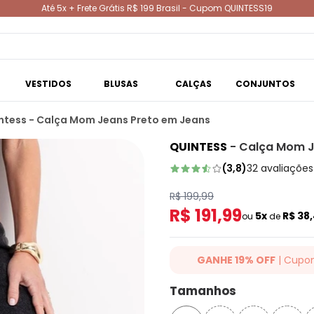
Até 5x + Frete Grátis R$ 199 Brasil - Cupom QUINTESS19
VESTIDOS
BLUSAS
CALÇAS
CONJUNTOS
ntess - Calça Mom Jeans Preto em Jeans
QUINTESS
-
Calça Mom J
(
3,8
)
32
avaliações
R$ 199,99
R$ 191,99
5x
R$ 38
ou
de
GANHE 19% OFF
| Cupo
Ganhe 19% OFF Extra em qualqu
Tamanhos
cupom: QUINTESS19. Válido para
até 07/08/2026.