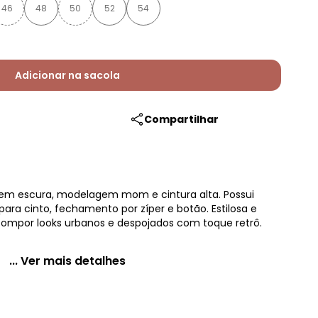
46
48
50
52
54
Adicionar na sacola
Compartilhar
em escura, modelagem mom e cintura alta. Possui
para cinto, fechamento por zíper e botão. Estilosa e
 compor looks urbanos e despojados com toque retrô.
... Ver mais detalhes