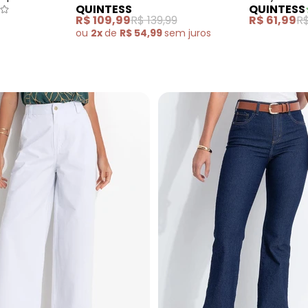
QUINTESS
QUINTESS
Elastano
em Malha 
R$ 109,99
R$ 139,99
R$ 61,99
R$
Manga Mo
ou
2x
de
R$ 54,99
sem
juros