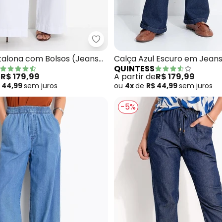
ça Mom (Jeans Preto) em Jeans
Quintess - Calça Pantalona com
talona com Bolsos (Jeans
Calça Azul Escuro em Jean
QUINTESS
e
R$ 179,99
A partir de
R$ 179,99
 44,99
sem
juros
ou
4x
de
R$ 44,99
sem
juros
-5%