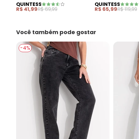
QUINTESS
QUINTESS
Crepe
R$ 41,99
R$ 69,99
R$ 65,99
R$ 119,99
Você também pode gostar
-4%