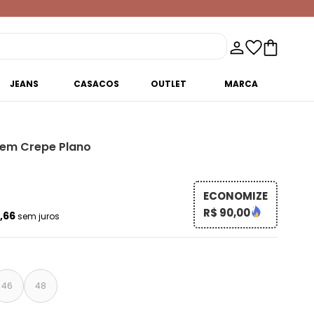
JEANS
CASACOS
OUTLET
MARCA
 em Crepe Plano
ECONOMIZE
R$ 90,00
6,66
sem juros
46
48