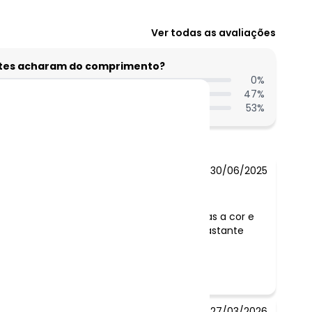
Ver todas as avaliações
entes acharam do comprimento?
0
%
47
%
53
%
30/06/2025
Comentário:
gostei ficou longo, mas a cor e
modelagem gostei bastante
27/03/2026