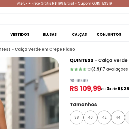
Até 5x + Frete Grátis R$ 199 Brasil - Cupom QUINTESS19
VESTIDOS
BLUSAS
CALÇAS
CONJUNTOS
ntess - Calça Verde em Crepe Plano
QUINTESS
-
Calça Verde
(
3,9
)
17
avaliações
R$ 199,99
R$ 109,99
3x
R$ 3
ou
de
Tamanhos
38
40
42
44