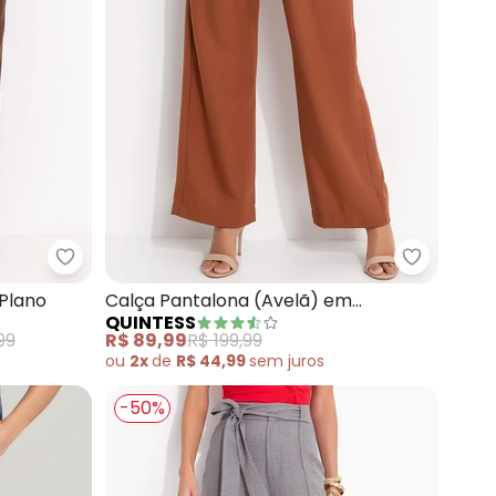
epe Plano
Quintess - Calça (Marrom) em Crepe Plano
Quintess 
Plano
Calça Pantalona (Avelã) em
QUINTESS
Alfaiataria
99
R$ 89,99
R$ 199,99
ou
2x
de
R$ 44,99
sem
juros
-50%