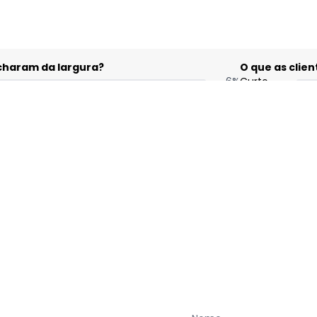
acharam da largura?
O que as cli
6
%
Curto
76
%
Bom
18
%
Longo