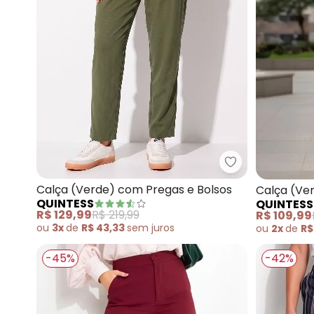
Quintess - Cal
Calça (Verde) com Pregas e Bolsos
Calça (Ve
QUINTESS
QUINTESS
R$ 129,99
R$ 219,99
R$ 109,99
ou
3x
de
R$ 43,33
sem
juros
ou
2x
de
R$
-45%
-42%