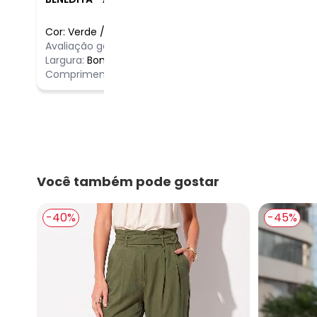
Cor:
Verde
/
44
Comentário
Avaliação geral do produto:
Incrível
a calça é b
Largura:
Bom
calça ainda
Comprimento:
Bom
Você também pode gostar
-40%
-45%