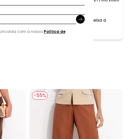
s, como na foto ( detalhe que para mim, deixa a
 concorda com a nossa
Política de
-55%