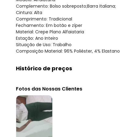
Complemento: Bolso sobreposto;Barra Italiana;
Cintura: Alta
Comprimento: Tradicional
Fechamento: Em botão e zíper
Material: Crepe Plano Alfaiataria
Estação: Ano Inteiro
Situação de Uso: Trabalho
Composição Material: 96% Poliéster, 4% Elastano
Histórico de preços
O preço apresentado abaixo é o menor oferecido em al
agosto/2026
Fotos das Nossas Clientes
julho/2026
junho/2026
maio/2026
abril/2026
março/2026
fevereiro/2026