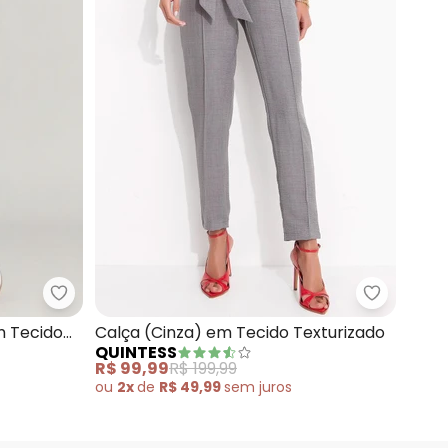
nho) em Poliéster com Elastano
Quintess - Calça (Listrado Marinho) em Tecido de
Quintess 
m Tecido
Calça (Cinza) em Tecido Texturizado
QUINTESS
R$ 99,99
R$ 199,99
ou
2x
de
R$ 49,99
sem
juros