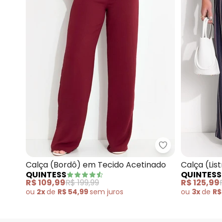
Quintess - Cal
Calça (Bordô) em Tecido Acetinado
Calça (Lis
QUINTESS
QUINTESS
com Elast
R$ 109,99
R$ 199,99
R$ 125,99
ou
2x
de
R$ 54,99
sem
juros
ou
3x
de
R$