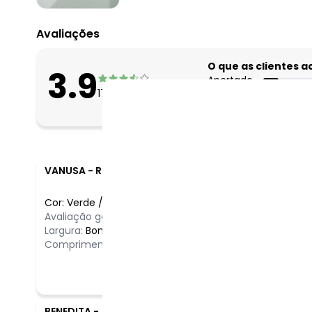
Avaliações
O que as clientes 
3.9
Apertado
17
avaliações
Bom
Folgado
VANUSA
-
RESPLENDOR - MG
Cor:
Verde
/
40
Avaliação geral do produto:
Ótimo
Largura:
Bom
Comprimento:
Longo
BENEDITA
-
ARUJA - SP