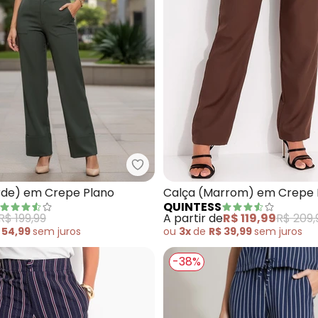
ça (Verde) com Pregas e Bolsos
Quintess - Calça (Verde) em Cr
rde) em Crepe Plano
Calça (Marrom) em Crepe 
QUINTESS
R$ 199,99
A partir de
R$ 119,99
R$ 209,
 54,99
sem
juros
ou
3x
de
R$ 39,99
sem
juros
-38%