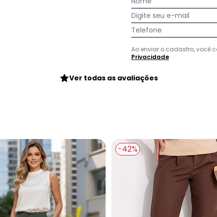
Nome
Digite seu e-mail
:
Telefone
em bonita, porém não vem com os bolsos falsos na parte de tra
 mais sofisticada), mas enfim, veio sem.
Ao enviar o cadastro, você
Privacidade
Ver todas as avaliações
-42%