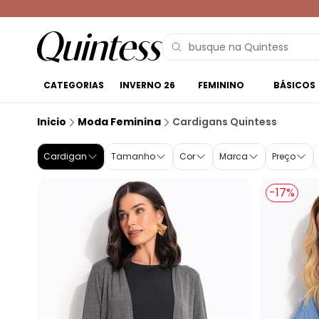
CATEGORIAS
INVERNO 26
FEMININO
BÁSICOS
Cardigan feminino | Compre na Quintess
Inicio
Moda Feminina
Cardigans Quintess
Cardigan
Tamanho
Cor
Marca
Preço
-17%