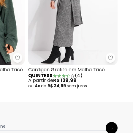
ha Tricô
Quintess - Casaco Verde Escuro em Malha Tricô
Quintess 
lha Tricô
Cardigan Grafite em Malha Tricô
QUINTESS
(
4
)
Canelada
A partir de
R$ 139,99
ou
4x
de
R$ 34,99
sem
juros
one