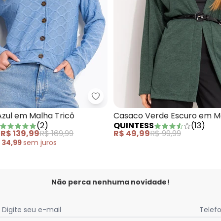
aco Grafite em Malha de Viscose
Quintess - Cardigan Azul em Mal
Azul em Malha Tricô
Casaco Verde Escuro em Ma
(
2
)
QUINTESS
(
13
)
e
R$ 139,99
R$ 169,99
R$ 49,99
R$ 99,99
 34,99
sem
juros
Não perca nenhuma novidade!
Digite seu e-mail
Telef