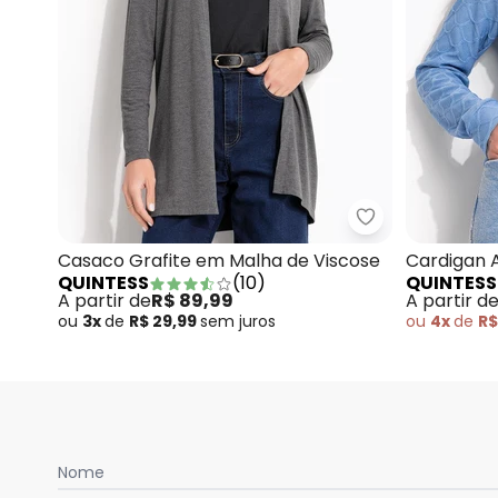
Quintess - Cas
Casaco Grafite em Malha de Viscose
Cardigan 
QUINTESS
(
10
)
QUINTESS
A partir de
R$ 89,99
A partir d
ou
3x
de
R$ 29,99
sem
juros
ou
4x
de
R$
Nome