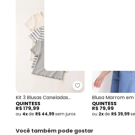
NEW
Quintess - Kit 3 Blusas 
Kit 3 Blusas Caneladas
Blusa Marrom em
QUINTESS
QUINTESS
Feminina
Interlock
R$ 179,99
R$ 79,99
ou
4x
de
R$ 44,99
sem
juros
ou
2x
de
R$ 39,99
s
Você também pode gostar