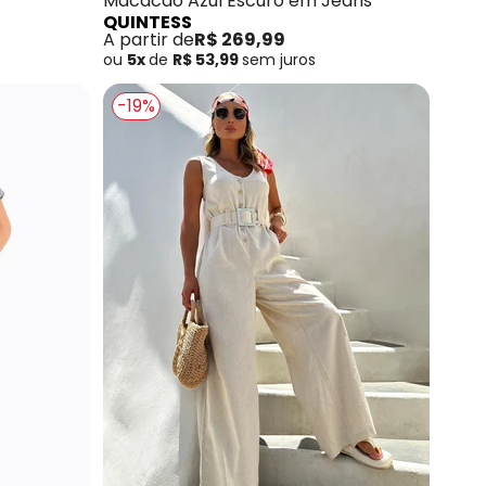
Macacão Azul Escuro em Jeans
QUINTESS
A partir de
R$ 269,99
ou
5x
de
R$ 53,99
sem
juros
-19%