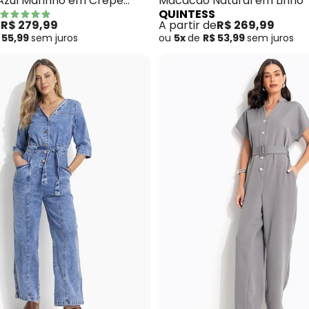
zul Marinho em Crepe
Macacão Natural em Linho
QUINTESS
e
R$ 279,99
A partir de
R$ 269,99
 55,99
sem
juros
ou
5x
de
R$ 53,99
sem
juros