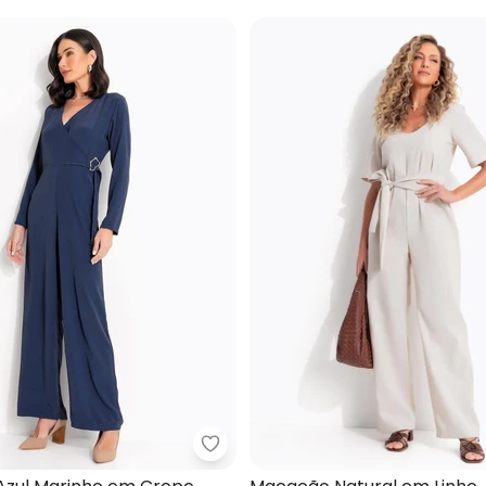
cacão Preto em Crepe Plano
Quintess - Macacão Azul Marin