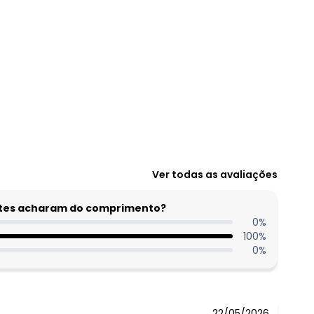
Ver todas as avaliações
entes acharam do comprimento?
0
%
100
%
0
%
22/05/2026