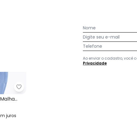
NEW
Nome
Digite seu e-mail
Telefone
Ao enviar o cadastro, você
Privacidade
Caneladas Feminina
Quintess - Blusa Marrom em Malha Interlock
 Malha
em
juros