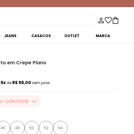
JEANS
CASACOS
OUTLET
MARCA
to em Crepe Plano
5x
R$ 56,00
u
de
sem juros
m: QUINTESS19
er valor, usando o
 toda loja Quintess,
46
48
50
52
54