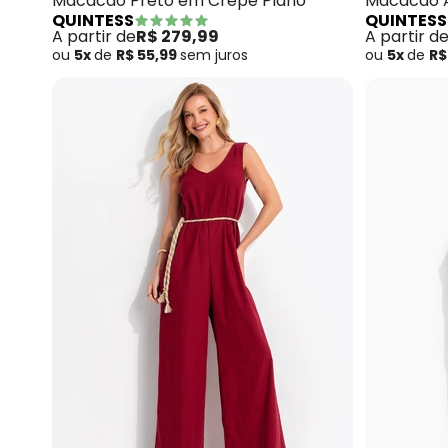
Macacão Preto em Crepe Plano
Macacão A
QUINTESS
QUINTESS
Plano
A partir de
R$ 279,99
A partir d
ou
5x
de
R$ 55,99
sem
juros
ou
5x
de
R$