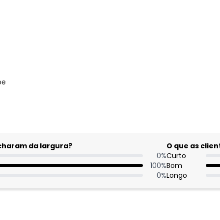
pe
acharam da largura?
O que as cli
0
%
Curto
100
%
Bom
0
%
Longo