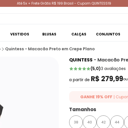
Até 5x + Frete Grátis R$ 199 Brasil - Cupom QUINTESS19
VESTIDOS
BLUSAS
CALÇAS
CONJUNTOS
o
Quintess - Macacão Preto em Crepe Plano
QUINTESS
-
Macacão Pre
(
5,0
)
3
avaliações
R$ 279,99
o
a partir de
GANHE 19% OFF
| Cupo
Ganhe 19% OFF Extra em qualqu
Tamanhos
cupom: QUINTESS19. Válido para
até 07/08/2026.
38
40
42
44