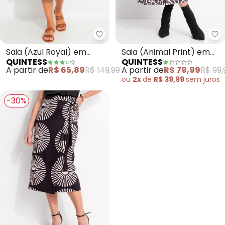
Quintess - Saia (Azul Royal) em
Qu
Saia (Azul Royal) em
Saia (Animal Print) em
QUINTESS
QUINTESS
Crepe Plano
Malha Fria
A partir de
R$ 65,89
R$ 149,99
A partir de
R$ 79,99
R$ 99,
ou
2x
de
R$ 39,99
sem
juros
-30%