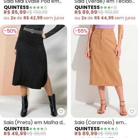
Saia Midi Evasê Poá em
Saia (Verde) em Tecido
QUINTESS
QUINTESS
Viscose com Fenda e
Texturizado
R$ 85,99
R$ 159,99
R$ 89,99
R$ 169,99
Cintura Alta
ou
2x
de
R$ 42,99
sem
juros
ou
2x
de
R$ 44,99
sem
juros
-50%
-55%
Quintess - Saia (Preta) em Mal
Qu
Saia (Preta) em Malha de
Saia (Caramelo) em
QUINTESS
QUINTESS
Viscose
Crepe Plano
R$ 49,99
R$ 99,99
R$ 89,99
R$ 199,99