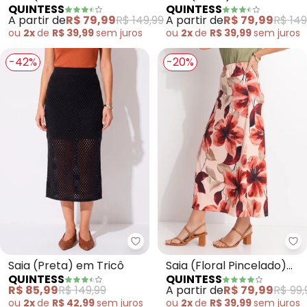
QUINTESS
QUINTESS
Vermelha) em Malha Fria
Canelada Texturizada
A partir de
R$ 79,99
R$ 149,99
A partir de
R$ 79,99
R$ 149
ou
2x
de
R$ 39,99
sem
juros
ou
2x
de
R$ 39,99
sem
juros
-42%
-20%
Quintess - Saia (Preta) em Tric
Qu
Saia (Preta) em Tricô
Saia (Floral Pincelado)
QUINTESS
QUINTESS
em Malha Fria
R$ 85,99
R$ 149,99
A partir de
R$ 79,99
R$ 99,
ou
2x
de
R$ 42,99
sem
juros
ou
2x
de
R$ 39,99
sem
juros