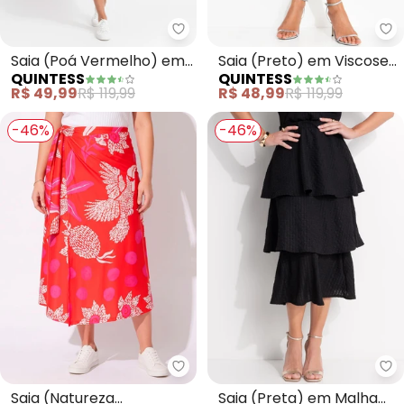
Quintess - Saia (Poá Vermelho)
Qu
Saia (Poá Vermelho) em
Saia (Preto) em Viscose
QUINTESS
QUINTESS
Malha Fria
Plana
R$ 49,99
R$ 119,99
R$ 48,99
R$ 119,99
-46%
-46%
Quintess - Saia (Natureza Verm
Qu
Saia (Natureza
Saia (Preta) em Malha