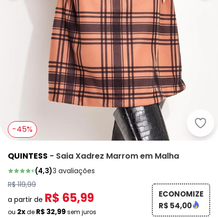
Quin
-45%
QUINTESS
-
Saia Xadrez Marrom em Malha
(
4,3
)
3
avaliações
R$ 119,99
ECONOMIZE
R$ 65,99
a partir de
R$ 54,00
2x
R$ 32,99
ou
de
sem juros