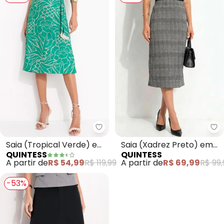
Quintess - Saia (Tropical Verde
Qu
Saia (Tropical Verde) em
Saia (Xadrez Preto) em
QUINTESS
QUINTESS
Malha Fria
Malha Estruturada
A partir de
R$ 54,99
R$ 119,99
A partir de
R$ 69,99
R$ 99,
-53%