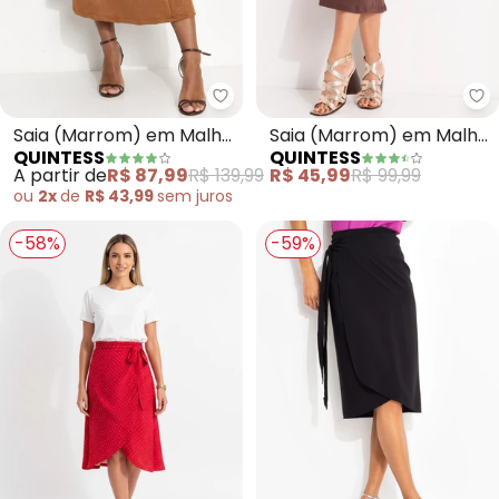
Quintess - Saia (Marrom) em M
Qu
Saia (Marrom) em Malha
Saia (Marrom) em Malha
QUINTESS
QUINTESS
Suede
Texturizada
A partir de
R$ 87,99
R$ 139,99
R$ 45,99
R$ 99,99
ou
2x
de
R$ 43,99
sem
juros
-58%
-59%