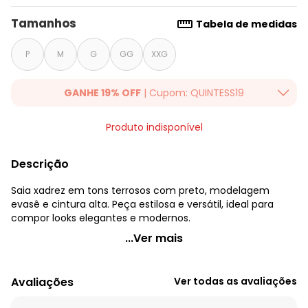
Tamanhos
Tabela de medidas
P
M
G
GG
XXG
GANHE 19% OFF
| Cupom: QUINTESS19
Ganhe 19% OFF Extra em qualquer valor, usando o cupom:
Produto indisponível
QUINTESS19. Válido para toda loja Quintess, até 07/08/2026.
Descrição
Saia xadrez em tons terrosos com preto, modelagem
evasê e cintura alta. Peça estilosa e versátil, ideal para
compor looks elegantes e modernos.
Quintess - Saia Xadrez Marrom em Malha
...Ver mais
Código do produto: 3803440
Modelagem: Solta
Avaliações
Ver todas as avaliações
Comprimento: Midi
Material: Malha de Poliéster