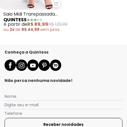
Quintess - Saia Midi Transpas
Saia Midi Transpassada
QUINTESS
Estampa Geométrica em
A partir de
R$ 89,99
R$ 129,99
Malha Fria com
ou
2x
de
R$ 44,99
sem
juros
Amarração
Conheça a Quintess
Não perca nenhuma novidade!
Nome
Digite seu e-mail
Nós utilizamos cookies e tecnologias similares para melhorar sua
Telefone
experiência de compra, incluindo conteúdo relevante e
publicidade personalizada. Ao continuar navegando, entendemos
Receber novidades