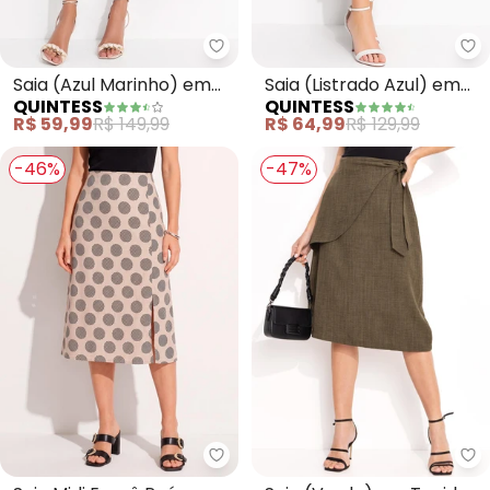
Quintess - Saia (Azul Marinho) 
Qu
Saia (Azul Marinho) em
Saia (Listrado Azul) em
QUINTESS
QUINTESS
Viscose Plana
Malha de Viscose
R$ 59,99
R$ 149,99
R$ 64,99
R$ 129,99
-46%
-47%
Quintess - Saia Midi Evasê Poá 
Qu