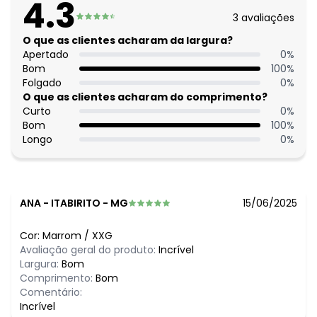
4.3
Estação: Inverno
3
avaliações
Situação de Uso: Trabalho
Composição Material: 100% Poliéster
O que as clientes acharam da largura?
Apertado
0
%
Histórico de preços
Bom
100
%
Folgado
0
%
O preço apresentado abaixo é o menor oferecido em
O que as clientes acharam do comprimento?
algum dia do mês, para o menor tamanho disponível.
Curto
0
%
N/D*
agosto/2026
Bom
100
%
R$ 70,99
julho/2026
Longo
0
%
R$ 65,99
junho/2026
R$ 79,99
maio/2026
N/D*
abril/2026
N/D*
março/2026
N/D*
fevereiro/2026
ANA
-
ITABIRITO - MG
15/06/2025
Cor:
Marrom
/
XXG
Avaliação geral do produto:
Incrível
Largura:
Bom
Comprimento:
Bom
Comentário:
Incrível