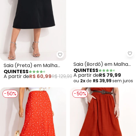
Quintess - Saia (Preta) em Mal
Qu
Saia (Preta) em Malha
Saia (Bordô) em Malha
QUINTESS
QUINTESS
Crepe
de Viscose
A partir de
R$ 60,99
R$ 129,99
A partir de
R$ 79,99
ou
2x
de
R$ 39,99
sem
juros
-50%
-50%