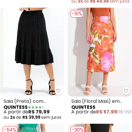
ou
2x
de
R$ 44,99
sem
juros
-51%
Quintess - Saia (Preta) com 
Qu
Saia (Preta) com
Saia (Floral Maxi) em
QUINTESS
QUINTESS
Babados em Camadas
Malha
A partir de
R$ 79,99
A partir de
R$ 57,99
R$ 119,
ou
2x
de
R$ 39,99
sem
juros
-54%
-30%