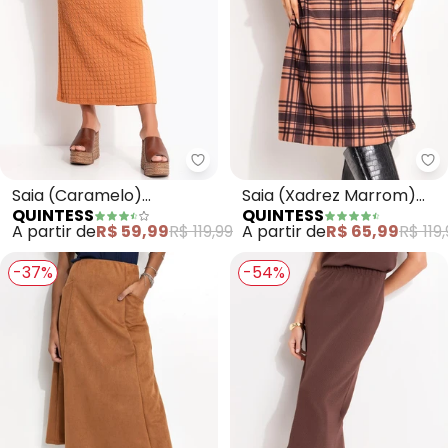
Quintess - Saia (Caramelo) Tex
Qu
Saia (Caramelo)
Saia (Xadrez Marrom)
QUINTESS
QUINTESS
Texturizada
em Malha
A partir de
R$ 59,99
R$ 119,99
A partir de
R$ 65,99
R$ 119
-37%
-54%