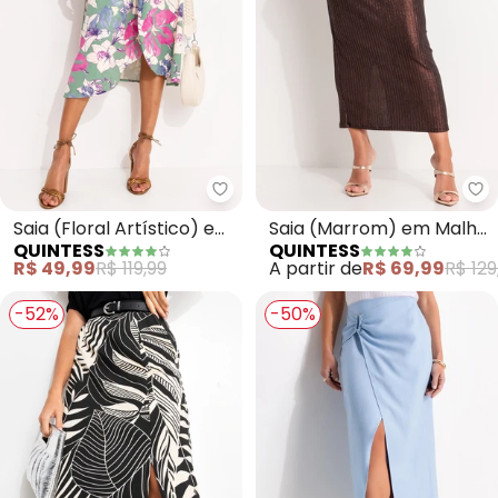
Quintess - Saia (Floral Artístic
Qu
Saia (Floral Artístico) em
Saia (Marrom) em Malha
QUINTESS
QUINTESS
Malha de Viscose
Canelada
R$ 49,99
R$ 119,99
A partir de
R$ 69,99
R$ 129
-52%
-50%