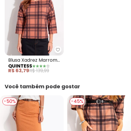
Quintess - Blusa Xadrez Marro
Blusa Xadrez Marrom
QUINTESS
em Malha
R$ 63,79
R$ 139,99
Você também pode gostar
-50%
-45%