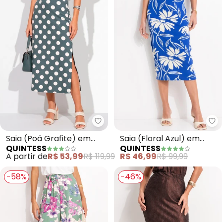
Quintess - Saia (Poá Grafite) e
Qu
Saia (Poá Grafite) em
Saia (Floral Azul) em
QUINTESS
QUINTESS
Malha de Viscose
Canelado
A partir de
R$ 53,99
R$ 119,99
R$ 46,99
R$ 99,99
-58%
-46%