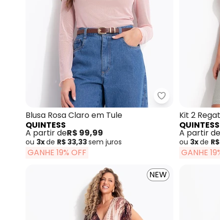
Quintess - Blu
Blusa Rosa Claro em Tule
Kit 2 Rega
QUINTESS
QUINTESS
A partir de
R$ 99,99
A partir d
ou
3x
de
R$ 33,33
sem
juros
ou
3x
de
R$
GANHE 19% OFF
GANHE 19
NEW