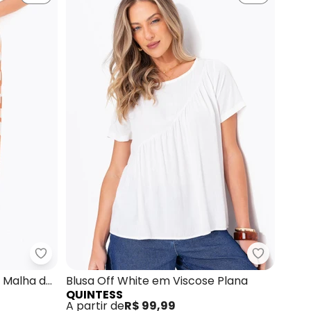
a de Algodão
Quintess - Calça Abstrata Marrom em Malha de 
Quintess 
 Malha de
Blusa Off White em Viscose Plana
QUINTESS
A partir de
R$ 99,99