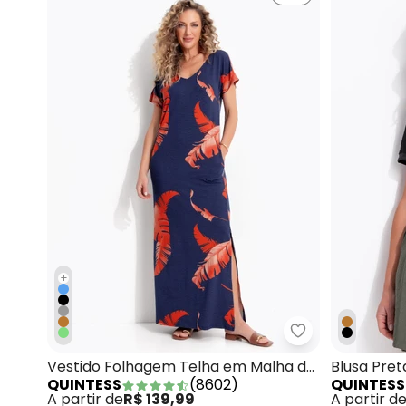
+
Quintess - Ves
Vestido Folhagem Telha em Malha de
Blusa Pre
QUINTESS
(
8602
)
QUINTESS
Viscose
A partir de
R$ 139,99
A partir d