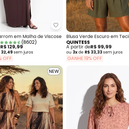
sa Amarelo Manteiga em Malha Texturizada
Quintess - Vestido Marrom em M
arrom em Malha de Viscose
Blusa Verde Escuro em Tec
(
8602
)
QUINTESS
Alfaiataria
e
R$ 129,99
A partir de
R$ 99,99
 32,49
sem
juros
ou
3x
de
R$ 33,33
sem
juros
% OFF
GANHE 19% OFF
NEW