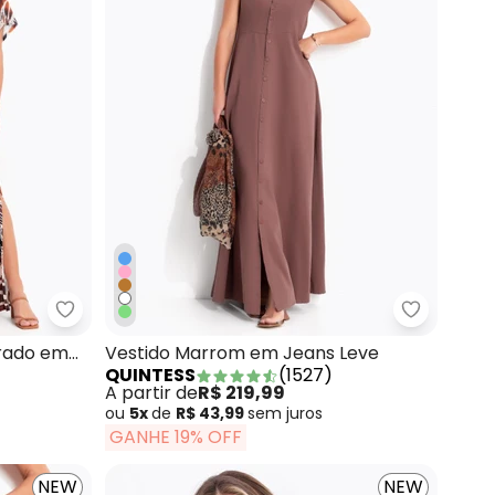
a Suede
Quintess - Vestido Folhagem com Barrado em Ma
Quintess 
rado em
Vestido Marrom em Jeans Leve
QUINTESS
(
1527
)
A partir de
R$ 219,99
ou
5x
de
R$ 43,99
sem
juros
GANHE 19% OFF
NEW
NEW