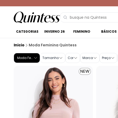
CATEGORIAS
INVERNO 26
FEMININO
BÁSICOS
Moda Feminina Online | Quintess
Inicio
Moda Feminina Quintess
Moda Feminina
Tamanho
Cor
Marca
Preço
NEW