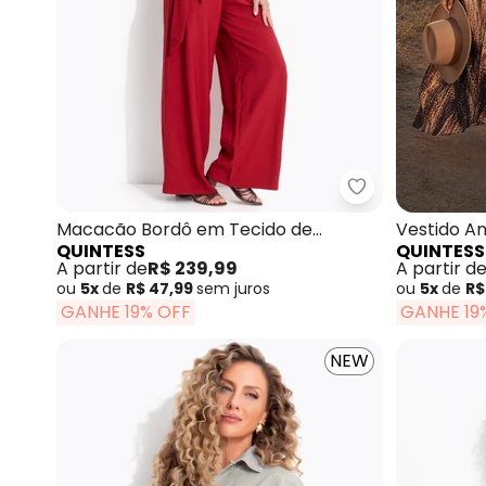
Quintess - Mac
Macacão Bordô em Tecido de
Vestido A
QUINTESS
QUINTESS
Alfaiataria
A partir de
R$ 239,99
A partir d
ou
5x
de
R$ 47,99
sem
juros
ou
5x
de
R$
GANHE 19% OFF
GANHE 19
NEW