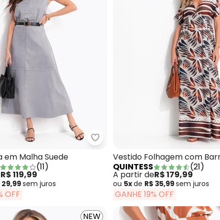
tido Animal Print Cervo em Malha Fria
Quintess - Blusa Cinza em Malh
za em Malha Suede
Vestido Folhagem com Bar
(
11
)
QUINTESS
(
21
)
Malha Fria
e
R$ 119,99
A partir de
R$ 179,99
 29,99
sem
juros
ou
5x
de
R$ 35,99
sem
juros
% OFF
GANHE 19% OFF
NEW