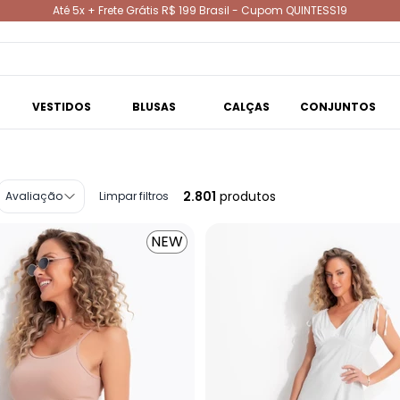
Até 5x + Frete Grátis R$ 199 Brasil - Cupom QUINTESS19
VESTIDOS
BLUSAS
CALÇAS
CONJUNTOS
2.801
produtos
Avaliação
Limpar filtros
NEW