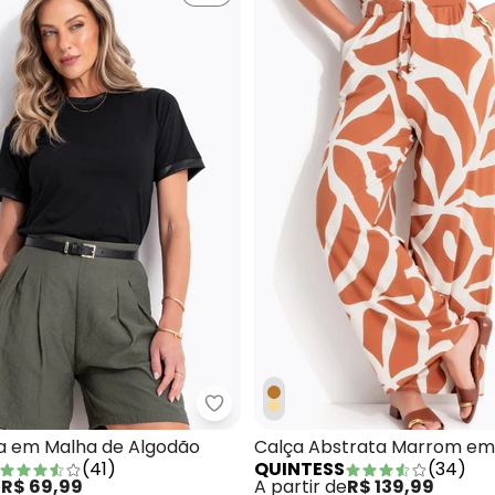
tido Folhagem Telha em Malha de Viscose
Quintess - Blusa Preta em Malh
ta em Malha de Algodão
Calça Abstrata Marrom em
(
41
)
QUINTESS
(
34
)
Viscose
e
R$ 69,99
A partir de
R$ 139,99