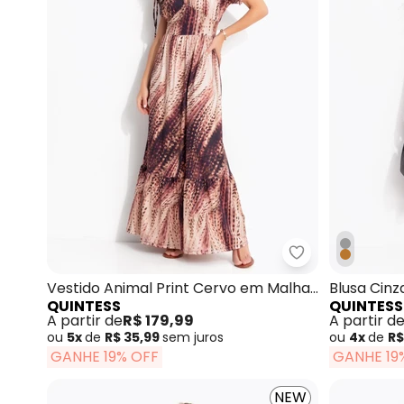
Quintess - Ves
Vestido Animal Print Cervo em Malha
Blusa Cin
QUINTESS
QUINTESS
Fria
A partir de
R$ 179,99
A partir d
ou
5x
de
R$ 35,99
sem
juros
ou
4x
de
R$
GANHE 19% OFF
GANHE 19
NEW