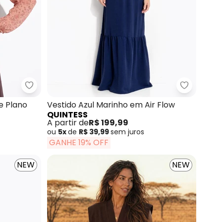
 Cervo em Malha
Quintess - Blusa Liberty Rosa em Crepe Plano
Quintess 
e Plano
Vestido Azul Marinho em Air Flow
QUINTESS
A partir de
R$ 199,99
ou
5x
de
R$ 39,99
sem
juros
GANHE 19% OFF
NEW
NEW