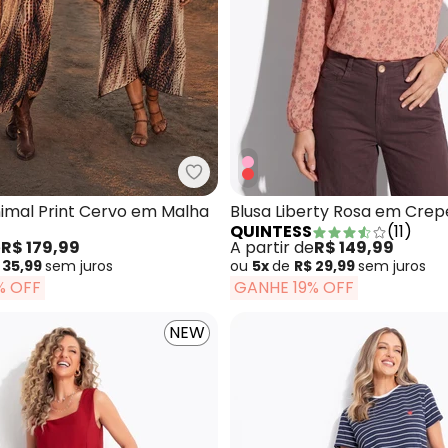
acão Bordô em Tecido de Alfaiataria
Quintess - Vestido Animal Print
nimal Print Cervo em Malha
Blusa Liberty Rosa em Crep
QUINTESS
(
11
)
e
R$ 179,99
A partir de
R$ 149,99
 35,99
sem
juros
ou
5x
de
R$ 29,99
sem
juros
% OFF
GANHE 19% OFF
NEW