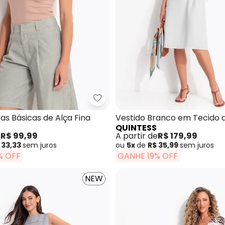
sa Rosa Claro em Tule
Quintess - Kit 2 Regatas Básicas 
tas Básicas de Alça Fina
Vestido Branco em Tecido 
QUINTESS
Alfaiataria
e
R$ 99,99
A partir de
R$ 179,99
 33,33
sem
juros
ou
5x
de
R$ 35,99
sem
juros
% OFF
GANHE 19% OFF
NEW