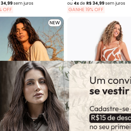
 34,99
sem
juros
ou
4x
de
R$ 34,99
sem
juros
% OFF
GANHE 19% OFF
NEW