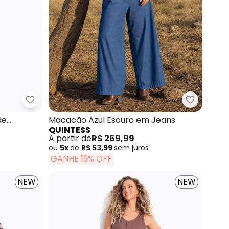
de Alça Fina
Quintess - Vestido Branco em Tecido de Alfaiatar
Quintess 
de
Macacão Azul Escuro em Jeans
QUINTESS
A partir de
R$ 269,99
ou
5x
de
R$ 53,99
sem
juros
GANHE 19% OFF
NEW
NEW