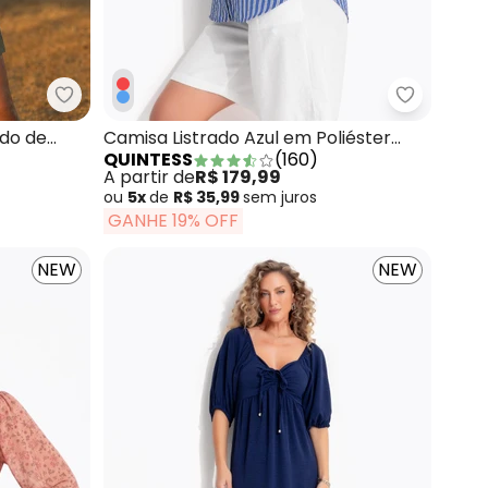
alha de Viscose
Quintess - Blusa Verde Escuro em Tecido de Alfai
Quintess 
ido de
Camisa Listrado Azul em Poliéster
QUINTESS
(
160
)
com Algodão
A partir de
R$ 179,99
ou
5x
de
R$ 35,99
sem
juros
GANHE 19% OFF
NEW
NEW