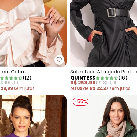
a Xadrez Cinza em Alfaiataria
Quintess - Blusa Nude em Cetim
e em Cetim
Sobretudo Alongado Preto
(
12
)
QUINTESS
(
16
)
Material Sintético
$ 199,99
R$ 258,99
R$ 399,99
 29,99
sem
juros
ou
8x
de
R$ 32,37
sem
juros
-55%