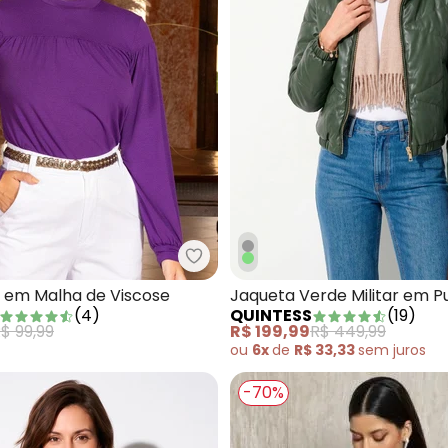
zer Jeans Médio em Jeans
Quintess - Blusa Roxa em Malha
a em Malha de Viscose
Jaqueta Verde Militar em P
(
4
)
QUINTESS
(
19
)
$ 99,99
R$ 199,99
R$ 449,99
ou
6x
de
R$ 33,33
sem
juros
-70%