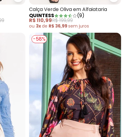
 Azul Claro em Jeans Leve
Quintess - Vestido Preto em Chiffon
Quintess 
Calça Verde Oliva em Alfaiataria
QUINTESS
(
9
)
99
R$ 110,99
R$ 199,99
ou
3x
de
R$ 36,99
sem
juros
-58%