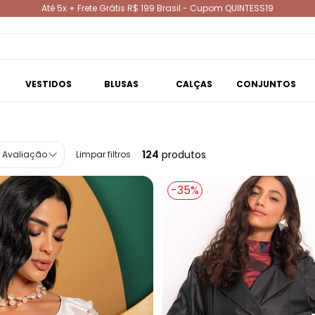
Até 5x + Frete Grátis R$ 199 Brasil - Cupom QUINTESS19
VESTIDOS
BLUSAS
CALÇAS
CONJUNTOS
124
produtos
Avaliação
Limpar filtros
-35%