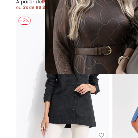
A partir de
R$ 100,99
R$ 159,99
R$ 169,99
ou
3x
de
R$ 33,66
sem
juros
ou
5x
de
R$
-3%
-26%