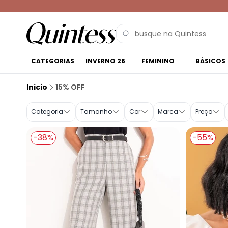
CATEGORIAS
INVERNO 26
FEMININO
BÁSICOS
15% OFF - Quintess
Inicio
15% OFF
Categoria
Tamanho
Cor
Marca
Preço
-38%
-55%