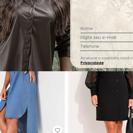
R$ 389,99
R$ 110,99
R$ 369,99
 33,99
sem
juros
ou
3x
de
R$ 36,99
sem
juros
-51%
Nome
Digite seu e-mail
Telefone
Ao enviar o cadastro, você
Privacidade