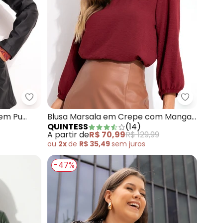
Quintess - Sobretudo Alongado Preto em Pu Mater
Quintess
 em Pu
Blusa Marsala em Crepe com Manga
QUINTESS
(
14
)
3/4 e Detalhe Vazado no Ombro
A partir de
R$ 70,99
R$ 129,99
ou
2x
de
R$ 35,49
sem
juros
-47%