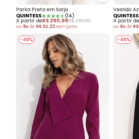
Quintess - Par
Parka Preta em Sarja
QUINTESS
(
14
)
QUINTESS
A partir de
R$ 290,99
R$ 299,99
A partir d
ou
9x
de
R$ 32,33
sem
juros
ou
6x
de
R$
-49%
-46%