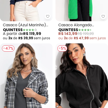
Quintess - Casaco (Azul Marin
Qu
Casaco (Azul Marinho)
Casaco Alongado
QUINTESS
QUINTESS
em Moletom
(Verde) com Bolsos
A partir de
R$ 119,99
R$ 143,99
R$ 199,99
Frontais
ou
3x
de
R$ 39,99
sem
juros
ou
3x
de
R$ 47,99
sem
juros
-47%
-5%