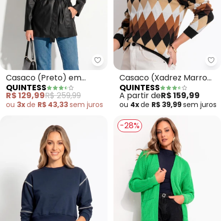
Quintess - Casaco (Preto) em Ma
Qu
Casaco (Preto) em
Casaco (Xadrez Marrom)
QUINTESS
QUINTESS
Material Sintético
em Malha Liganete Print
R$ 129,99
R$ 259,99
A partir de
R$ 159,99
ou
3x
de
R$ 43,33
sem
juros
ou
4x
de
R$ 39,99
sem
juros
-28%