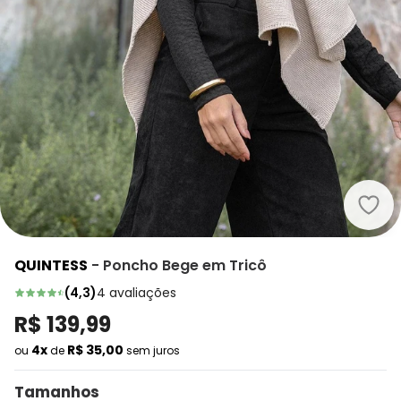
Quin
QUINTESS
-
Poncho Bege em Tricô
(
4,3
)
4
avaliações
R$ 139,99
4x
R$ 35,00
ou
de
sem juros
Tamanhos