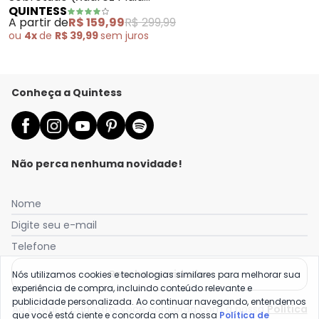
QUINTESS
Colorido) em Alfaiataria
A partir de
R$ 159,99
R$ 299,99
ou
4x
de
R$ 39,99
sem
juros
Conheça a Quintess
Não perca nenhuma novidade!
Nome
Digite seu e-mail
Telefone
Receber novidades
Nós utilizamos cookies e tecnologias similares para melhorar sua
experiência de compra, incluindo conteúdo relevante e
publicidade personalizada. Ao continuar navegando, entendemos
Ao enviar o cadastro, você concorda com a nossa
Política
que você está ciente e concorda com a nossa
Política de