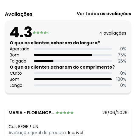
Código do produto: 3902838
Modelagem: Solta
Avaliações
Ver todas as avaliações
Comprimento da manga: Curta
Modelo da manga: Com fenda
4.3
Comprimento: Clássico
4
avaliações
Decote costas: Redondo
Tecido: Tricô 70% poliéster, 30% acrílico tricô
O que as clientes acharam da largura?
Uso casual: Sim
Apertado
0
%
Bom
75
%
Folgado
25
%
O que as clientes acharam do comprimento?
Curto
0
%
Bom
100
%
Longo
0
%
MARIA
-
FLORIANOPOLIS - SC
26/06/2026
Cor:
BEGE
/
UN
Avaliação geral do produto:
Incrível