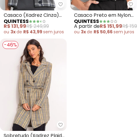
Quintess - Casaco (Xadrez Cin
Qu
Casaco (Xadrez Cinza)
Casaco Preto em Nylon
QUINTESS
QUINTESS
em Tweed
Suede
R$ 131,99
R$ 249,99
A partir de
R$ 151,99
R$ 159
ou
3x
de
R$ 43,99
sem
juros
ou
3x
de
R$ 50,66
sem
juros
-46%
Quintess - Sobretudo (Xadrez Pl
Sobretudo (Xadrez Plaid