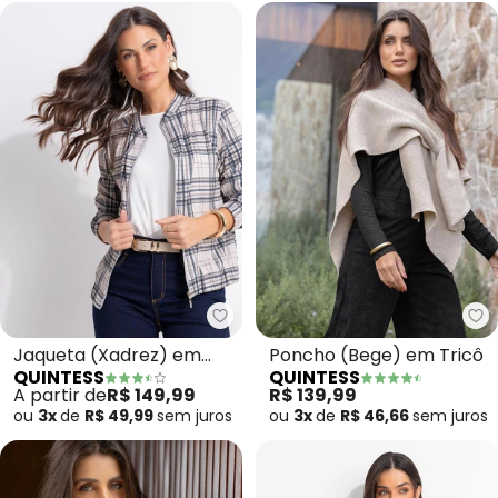
Quintess - Jaqueta (Xadrez) e
Qu
Jaqueta (Xadrez) em
Poncho (Bege) em Tricô
QUINTESS
QUINTESS
Malha Canelada
A partir de
R$ 149,99
R$ 139,99
ou
3x
de
R$ 49,99
sem
juros
ou
3x
de
R$ 46,66
sem
juros