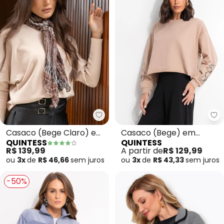
Quintess - Casaco (Bege Claro
Qu
Casaco (Bege Claro) em
Casaco (Bege) em
QUINTESS
QUINTESS
Malha de Viscose com
Moletinho
R$ 139,99
A partir de
R$ 129,99
Elastano
ou
3x
de
R$ 46,66
sem
juros
ou
3x
de
R$ 43,33
sem
juros
-50%