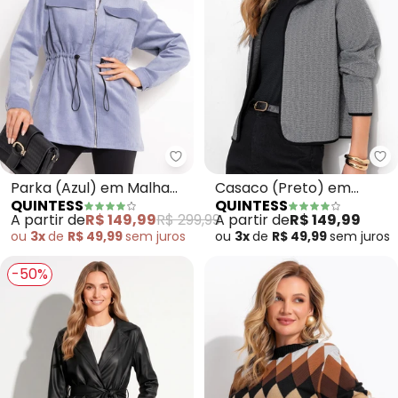
Quintess - Parka (Azul) em Mal
Qu
Parka (Azul) em Malha
Casaco (Preto) em
QUINTESS
QUINTESS
Cotelê
Malha Matelassê
A partir de
R$ 149,99
R$ 299,99
A partir de
R$ 149,99
ou
3x
de
R$ 49,99
sem
juros
ou
3x
de
R$ 49,99
sem
juros
-50%