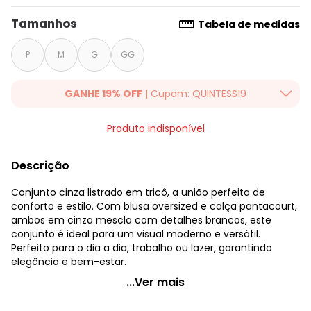
Tamanhos
Tabela de medidas
P
M
G
GG
GANHE 19% OFF
| Cupom: QUINTESS19
Ganhe 19% OFF Extra em qualquer valor, usando o cupom:
Produto indisponível
QUINTESS19. Válido para toda loja Quintess, até 07/08/2026.
Descrição
Conjunto cinza listrado em tricô, a união perfeita de
conforto e estilo. Com blusa oversized e calça pantacourt,
ambos em cinza mescla com detalhes brancos, este
conjunto é ideal para um visual moderno e versátil.
Perfeito para o dia a dia, trabalho ou lazer, garantindo
elegância e bem-estar.
Quintess - Conjunto Cinza Malha Tricot
...Ver mais
Código do produto: 3902335