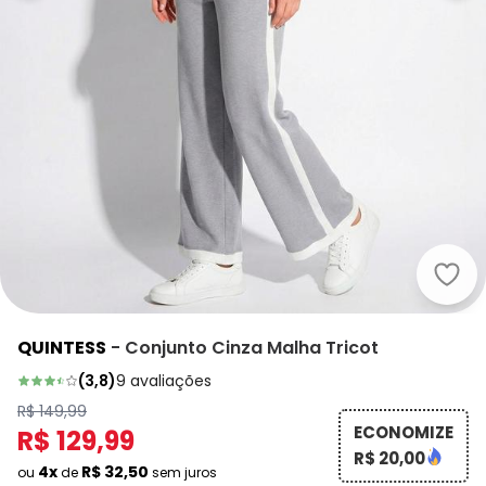
Quin
QUINTESS
-
Conjunto Cinza Malha Tricot
(
3,8
)
9
avaliações
R$ 149,99
ECONOMIZE
R$ 129,99
R$ 20,00
4x
R$ 32,50
ou
de
sem juros