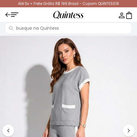
Até 5x + Frete Grátis R$ 199 Brasil - Cupom QUINTESS19