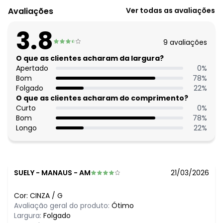
Decote frente: Redondo
Avaliações
Ver todas as avaliações
Tecido: Tricô 70% poliéster, 27% viscose, 3% elastano tricô
Uso trabalho: Sim
3.8
9
avaliações
O que as clientes acharam da largura?
Apertado
0
%
Bom
78
%
Folgado
22
%
O que as clientes acharam do comprimento?
Curto
0
%
Bom
78
%
Longo
22
%
SUELY
-
MANAUS - AM
21/03/2026
Cor:
CINZA
/
G
Avaliação geral do produto:
Ótimo
Largura:
Folgado