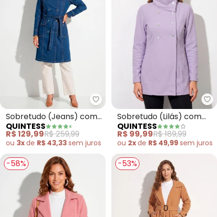
Quintess - Sobretudo (Jeans) co
Qu
Sobretudo (Jeans) com
Sobretudo (Lilás) com
QUINTESS
QUINTESS
Bolsos Frontais e Faixa
Botões Perolados
R$ 129,99
R$ 259,99
R$ 99,99
R$ 189,99
ou
3x
de
R$ 43,33
sem
juros
ou
2x
de
R$ 49,99
sem
juros
-58%
-53%