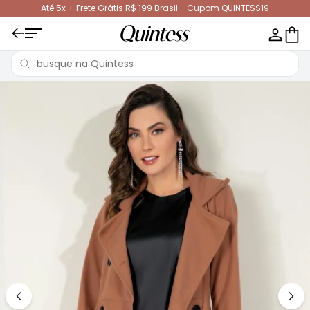
Até 5x + Frete Grátis R$ 199 Brasil - Cupom QUINTESS19