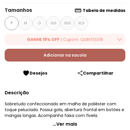
Tamanhos
Tabela de medidas
P
M
G
GG
XXG
XLG
GANHE 19% OFF
| Cupom: QUINTESS19
Ganhe 19% OFF Extra em qualquer valor, usando o cupom:
QUINTESS19. Válido para toda loja Quintess, até 07/08/2026.
Adicionar na sacola
Desejos
Compartilhar
Descrição
Sobretudo confeccionado em malha de poliéster com
toque peluciado. Possui gola, abertura frontal em botões e
mangas longas. Acompanha faixa com fivela.
Quintess - Sobretudo Caramelo com Faixa
...Ver mais