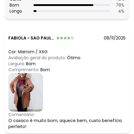
Bom
78
%
Longo
4
%
FABIOLA
-
SAO PAULO - SP
08/11/2025
Cor:
Marrom
/
XXG
Avaliação geral do produto:
Ótimo
Largura:
Bom
Comprimento:
Bom
Comentário:
O casaco é muito bom, aquece bem, custo benefício
perfeito!