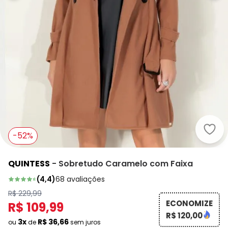
Quin
-52%
QUINTESS
-
Sobretudo Caramelo com Faixa
(
4,4
)
68
avaliações
R$ 229,99
ECONOMIZE
R$ 109,99
R$ 120,00
3x
R$ 36,66
ou
de
sem juros