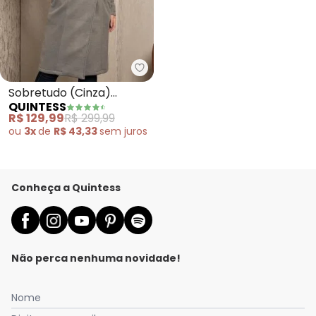
Quintess - Sobretudo (Cinza) 
Sobretudo (Cinza)
QUINTESS
Alongado com Bolsos
R$ 129,99
R$ 299,99
ou
3x
de
R$ 43,33
sem
juros
Conheça a Quintess
Não perca nenhuma novidade!
Nome