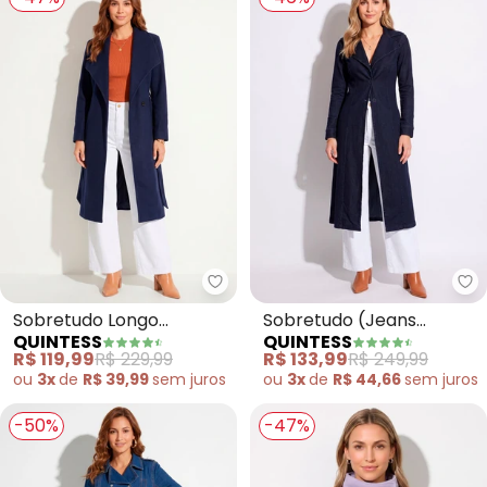
Quintess - Sobretudo Longo (M
Qu
Sobretudo Longo
Sobretudo (Jeans
QUINTESS
QUINTESS
(Marinho) com Bolsos
Escuro) com Gola e
R$ 119,99
R$ 229,99
R$ 133,99
R$ 249,99
Bolsos
ou
3x
de
R$ 39,99
sem
juros
ou
3x
de
R$ 44,66
sem
juros
-50%
-47%