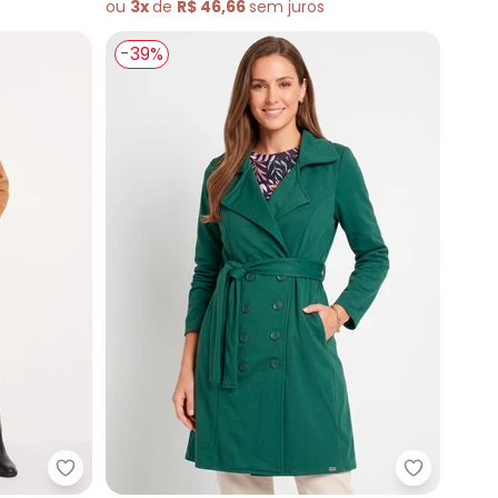
ou
3x
de
R$ 46,66
sem
juros
-39%
o) com Faixa
Quintess - Sobretudo (Bege) com Faixa com Five
Quintess 