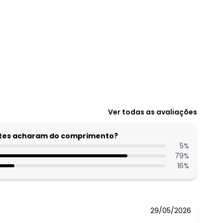
R$ 133,99
Ver todas as avaliações
R$ 113,99
R$ 113,99
entes acharam do comprimento?
R$ 113,99
5
%
79
%
N/D*
16
%
N/D*
N/D*
29/05/2026