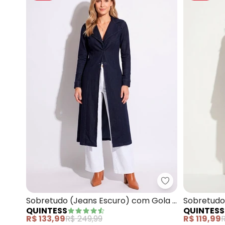
Quintess - Sob
Sobretudo (Jeans Escuro) com Gola e
Sobretudo
QUINTESS
QUINTESS
Bolsos
Bolsos
R$ 133,99
R$ 249,99
R$ 119,99
R