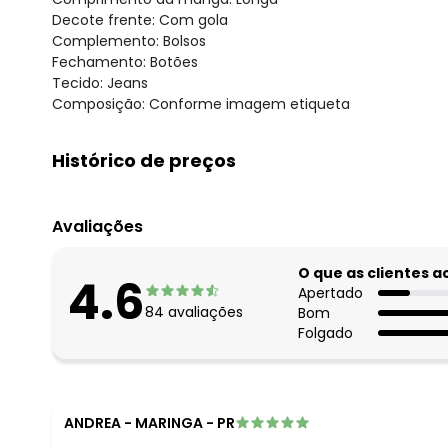
Decote frente: Com gola
Complemento: Bolsos
Fechamento: Botões
Tecido: Jeans
Composição: Conforme imagem etiqueta
Histórico de preços
O preço apresentado abaixo é o menor oferecido em al
agosto/2026
Avaliações
julho/2026
junho/2026
O que as clientes 
4.6
maio/2026
Apertado
84
avaliações
Bom
abril/2026
Folgado
março/2026
fevereiro/2026
ANDREA
-
MARINGA - PR