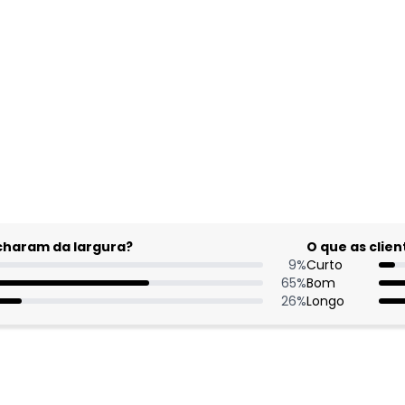
gum dia do mês, para o menor tamanho disponível.
acharam da largura?
O que as cli
9
%
Curto
65
%
Bom
26
%
Longo