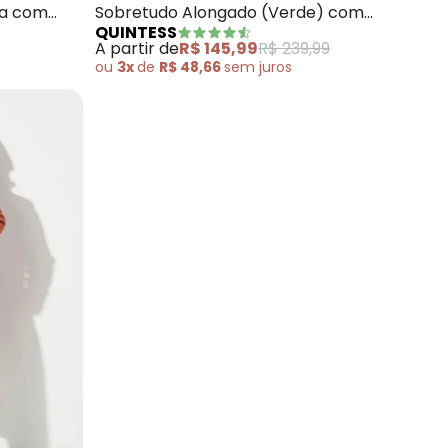
xa com
Sobretudo Alongado (Verde) com
QUINTESS
Faixa e Botões
A partir de
R$ 145,99
R$ 239,99
ou
3x
de
R$ 48,66
sem
juros