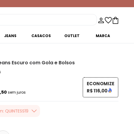
JEANS
CASACOS
OUTLET
MARCA
eans Escuro com Gola e Bolsos
s
ECONOMIZE
R$ 116,00
3,50
sem juros
m: QUINTESS19
er valor, usando o
 toda loja Quintess,