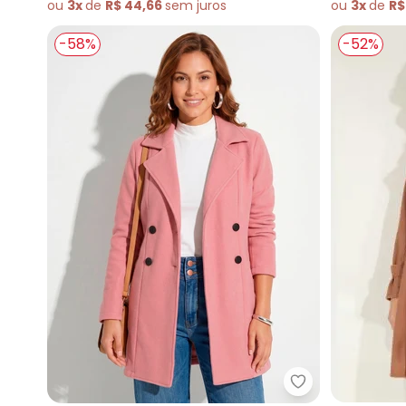
ou
3x
de
R$ 44,66
sem
juros
ou
3x
de
R$
-58%
-52%
Quintess - Sob