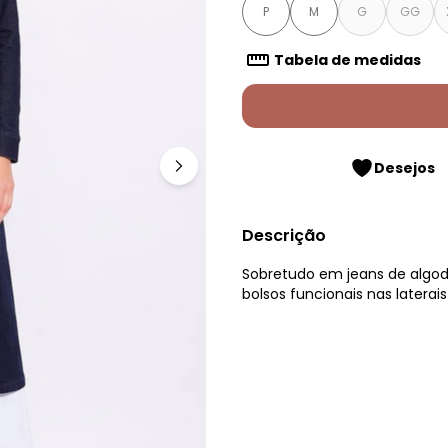
P
M
G
GG
Tabela de medidas
Desejos
Descrição
Sobretudo em jeans de algod
bolsos funcionais nas latera