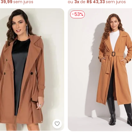
 39,99
sem
juros
ou
3x
de
R$ 43,33
sem
juros
-53%
Quintess - Sobretudo (Caramel
retudo (Rosa) com Bolsos Funcionais