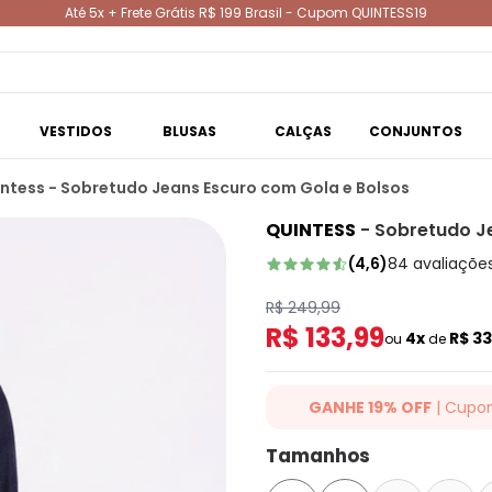
Até 5x + Frete Grátis R$ 199 Brasil - Cupom QUINTESS19
VESTIDOS
BLUSAS
CALÇAS
CONJUNTOS
ntess - Sobretudo Jeans Escuro com Gola e Bolsos
QUINTESS
-
Sobretudo J
(
4,6
)
84
avaliaçõe
R$ 249,99
R$ 133,99
4x
R$ 3
ou
de
GANHE 19% OFF
| Cupo
Ganhe 19% OFF Extra em qualqu
Tamanhos
cupom: QUINTESS19. Válido para
até 07/08/2026.