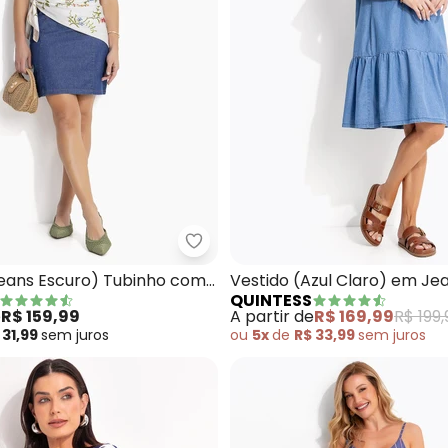
tido (Bordado Marinho)Em Algodão com Poliéster
Quintess - Vestido (Jeans Escu
Jeans Escuro) Tubinho com
Vestido (Azul Claro) em Je
QUINTESS
Costas
e
R$ 159,99
A partir de
R$ 169,99
R$ 199,
 31,99
sem
juros
ou
5x
de
R$ 33,99
sem
juros