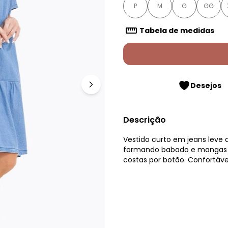
P
M
G
GG
Tabela de medidas
Desejos
Descrição
Vestido curto em jeans leve 
formando babado e mangas 
costas por botão. Confortáve