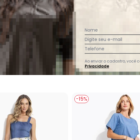
Nome
s Escuro em Jeans
Quintess - Vestido Jeans Médio em Jeans
Digite seu e-mail
dio em
Telefone
9
Ao enviar o cadastro, você
em
juros
Privacidade
-15%