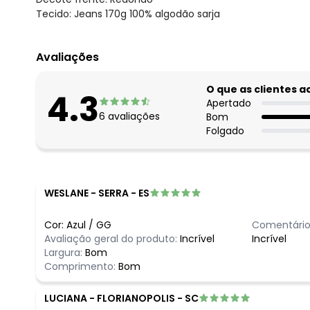
Tecido: Jeans 170g 100% algodão sarja
Avaliações
O que as clientes 
4.3
Apertado
6
avaliações
Bom
Folgado
WESLANE
-
SERRA - ES
Cor:
Azul
/
GG
Comentário
Avaliação geral do produto:
Incrível
Incrível
Largura:
Bom
Comprimento:
Bom
LUCIANA
-
FLORIANOPOLIS - SC