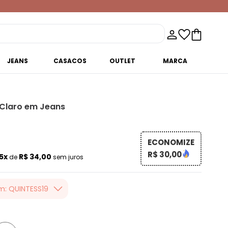
JEANS
CASACOS
OUTLET
MARCA
 Claro em Jeans
ECONOMIZE
R$ 30,00
5x
R$ 34,00
de
sem juros
m: QUINTESS19
er valor, usando o
 toda loja Quintess,