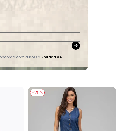
 concorda com a nossa
Política de
-26%