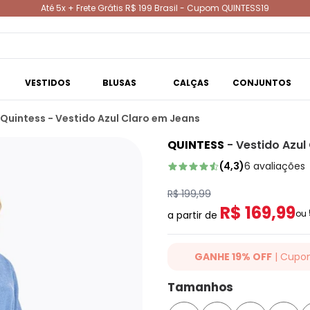
Até 5x + Frete Grátis R$ 199 Brasil - Cupom QUINTESS19
VESTIDOS
BLUSAS
CALÇAS
CONJUNTOS
Quintess - Vestido Azul Claro em Jeans
QUINTESS
-
Vestido Azul
(
4,3
)
6
avaliações
R$ 199,99
R$ 169,99
ou
a partir de
GANHE 19% OFF
| Cupo
Ganhe 19% OFF Extra em qualqu
Tamanhos
cupom: QUINTESS19. Válido para
até 07/08/2026.