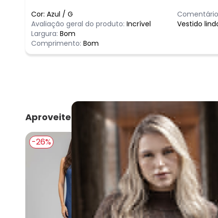
Cor:
Azul
/
G
Comentário
Avaliação geral do produto:
Incrível
Vestido lind
Largura:
Bom
Comprimento:
Bom
Aproveite e compre junto
-26%
-5%