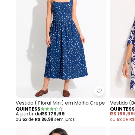
Quintess - Vest
Vestido ( Floral Mini) em Malha Crepe
Vestido (B
QUINTESS
QUINTESS
A partir de
R$ 179,99
R$ 156,99
ou
5x
de
R$ 35,99
sem
juros
ou
5x
de
R$