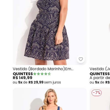
Quintess - Ves
Vestido (Bordado Marinho)Em
Vestido (
QUINTESS
QUINTESS
Algodão com Poliéster
Abertura 
R$ 149,99
A partir d
ou
5x
de
R$ 29,99
sem
juros
ou
5x
de
R$
-7%