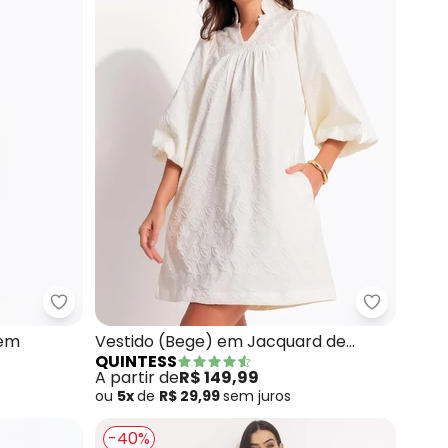
l) em Malha Fria
Quintess - Vestido (Listrado Marinho) em
Quintess 
 em
Vestido (Bege) em Jacquard de
QUINTESS
Poliéster
A partir de
R$ 149,99
ou
5x
de
R$ 29,99
sem
juros
-40%