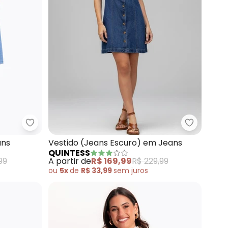
ro) Tubinho com Abertura Costas
Quintess - Vestido (Azul Claro) em Jeans
Quintess 
ans
Vestido (Jeans Escuro) em Jeans
QUINTESS
99
A partir de
R$ 169,99
R$ 229,99
ou
5x
de
R$ 33,99
sem
juros