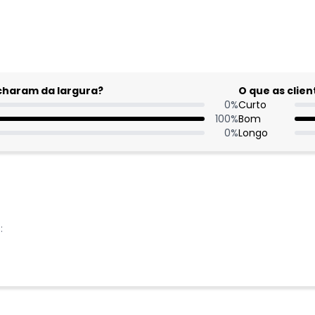
acharam da largura?
O que as cli
0
%
Curto
100
%
Bom
0
%
Longo
: