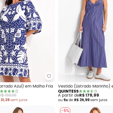
ido ( Floral Mini) em Malha Crepe
Quintess - Vestido (Barrado Azu
arrado Azul) em Malha Fria
Vestido (Listrado Marinho)
QUINTESS
R$ 169,99
A partir de
R$ 179,99
 31,39
sem
juros
ou
5x
de
R$ 35,99
sem
juros
-5%