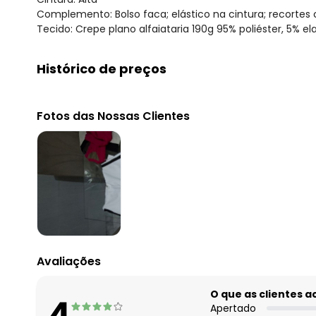
Complemento: Bolso faca; elástico na cintura; recortes
Tecido: Crepe plano alfaiataria 190g 95% poliéster, 5% e
Histórico de preços
O preço apresentado abaixo é o menor oferecido em al
agosto/2026
Fotos das Nossas Clientes
julho/2026
junho/2026
maio/2026
abril/2026
março/2026
fevereiro/2026
Avaliações
O que as clientes 
4
Apertado