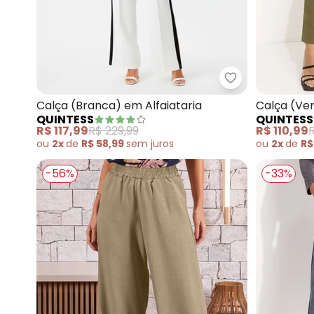
Quintess - Calç
Calça (Branca) em Alfaiataria
Calça (Ver
QUINTESS
QUINTESS
R$ 117,99
R$ 229,99
R$ 110,99
R
ou
2x
de
R$ 58,99
sem
juros
ou
2x
de
R$
-56%
-33%