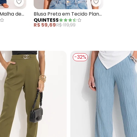
em Malha Jacquard
Quintess - Blusa Listrada em Malha de Viscose
Quintess - Blusa
 Malha de
Blusa Preta em Tecido Plano
QUINTESS
de Viscose
R$ 59,69
R$ 119,99
-32%