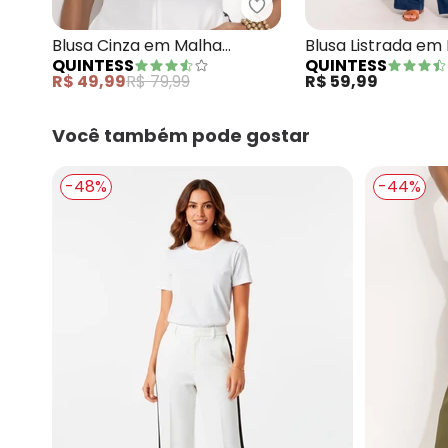
Quintess - Blusa Cinza 
Blusa Cinza em Malha
Blusa Listrada em
QUINTESS
QUINTESS
Jacquard
Viscose
R$ 49,99
R$ 79,99
R$ 59,99
Você também pode gostar
-48%
-44%