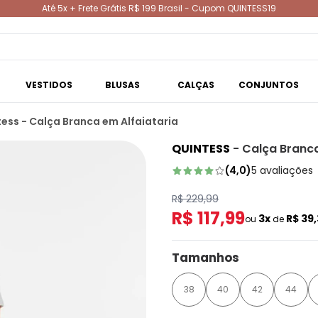
Até 5x + Frete Grátis R$ 199 Brasil - Cupom QUINTESS19
VESTIDOS
BLUSAS
CALÇAS
CONJUNTOS
ess - Calça Branca em Alfaiataria
QUINTESS
-
Calça Branca
(
4,0
)
5
avaliações
R$ 229,99
R$ 117,99
3x
R$ 39
ou
de
Tamanhos
38
40
42
44