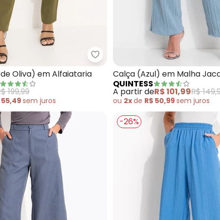
a (Branca) em Alfaiataria
Quintess - Calça (Verde Oliva) e
de Oliva) em Alfaiataria
Calça (Azul) em Malha Jac
QUINTESS
$ 199,99
A partir de
R$ 101,99
R$ 149,
 55,49
sem
juros
ou
2x
de
R$ 50,99
sem
juros
-26%