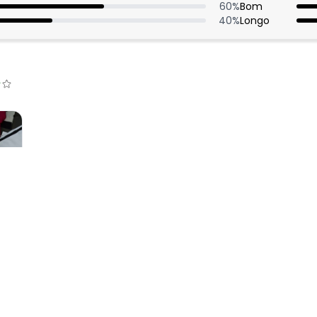
60
%
Bom
40
%
Longo
:
o tipo short que não deixa transparente