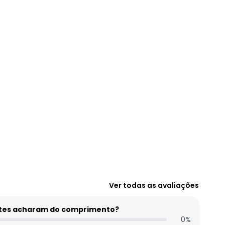
N/D*
N/D*
N/D*
N/D*
R$ 107,99
N/D*
R$ 137,99
Ver todas as avaliações
entes acharam do comprimento?
0
%