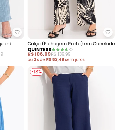
m Alfaiataria
Quintess - Calça (Azul) em Malha Jacquard
Quintess 
quard
Calça (Folhagem Preto) em Canelado
QUINTESS
99
R$ 106,99
R$ 139,99
ou
2x
de
R$ 53,49
sem
juros
-18%