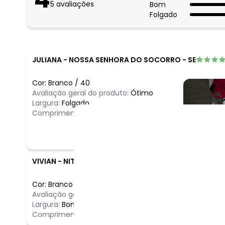
5
avaliações
Bom
Folgado
JULIANA
-
NOSSA SENHORA DO SOCORRO - SE
Cor:
Branco
/
40
Avaliação geral do produto:
Ótimo
Largura:
Folgado
Comprimento:
Bom
VIVIAN
-
NITEROI - RJ
Cor:
Branco
/
38
Comentário
Avaliação geral do produto:
Ótimo
Tem um forr
Largura:
Bom
Comprimento:
Longo