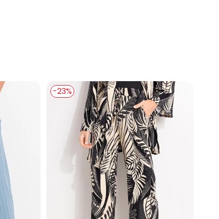
 Preta em Tecido Plano de Viscose
-23%