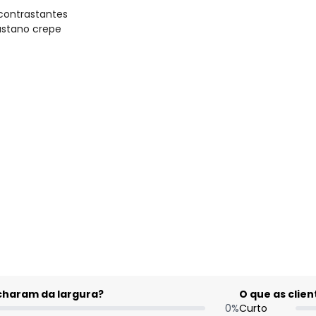
 contrastantes
lastano crepe
gum dia do mês, para o menor tamanho disponível.
acharam da largura?
O que as cli
0
%
Curto