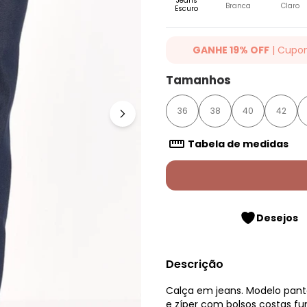
Jeans
Branca
Claro
Escuro
GANHE 19% OFF
| Cupo
Ganhe 19% OFF Extra em qualqu
Tamanhos
cupom: QUINTESS19. Válido para
até 07/08/2026.
36
38
40
42
Tabela de medidas
Desejos
Descrição
Calça em jeans. Modelo pan
e zíper com bolsos costas fun