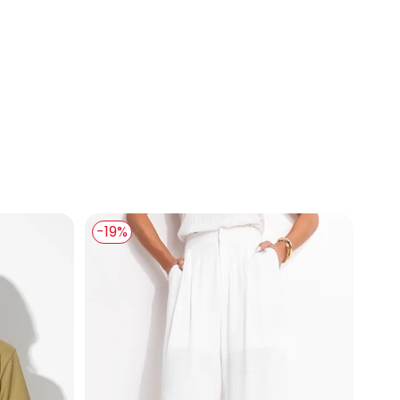
Faixa
 Pantalona com Bolsos Jeans Preto
-19%