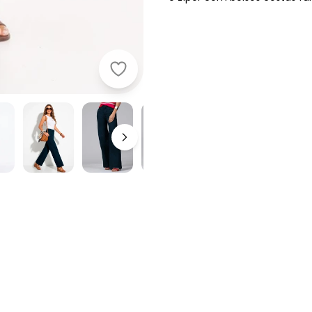
Quintess - Calça Pantalona com Bo