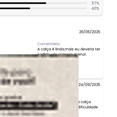
57
%
40
%
26/05/2025
Comentário:
A calça é linda,mais eu deveria ter
pedido um número menor.
24/09/2025
Comentário:
o tecido é maravilhoso, mas esperava que a calça
fosse mais cumprida. Sou alta 1,77 e tenho dificuldade
em achar calças boas.