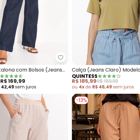
ça (Jeans Médio) em Jeans
Quintess - Calça Pantalona com
talona com Bolsos (Jeans
Calça (Jeans Claro) Model
QUINTESS
Pantalona
e
R$ 169,99
R$ 185,99
R$ 189,99
 42,49
sem
juros
ou
4x
de
R$ 46,49
sem
juros
-13%