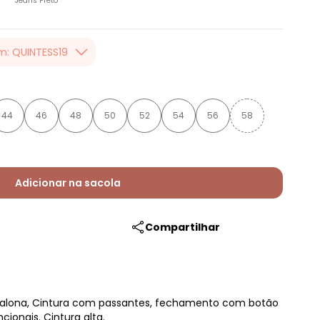
Jeans Preto
m: QUINTESS19
er valor, usando o
 toda loja Quintess,
44
46
48
50
52
54
56
58
Adicionar na sacola
Compartilhar
talona, Cintura com passantes, fechamento com botão
cionais. Cintura alta.