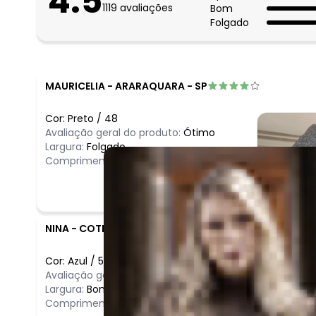
4.5
1119
avaliações
Bom
Folgado
MAURICELIA
-
ARARAQUARA - SP
Cor:
Preto
/
48
Avaliação geral do produto:
Ótimo
Largura:
Folgado
Comprimento:
Longo
NINA
-
COTIA - SP
Cor:
Azul
/
52
Avaliação geral do produto:
Ruim
Largura:
Bom
Comprimento:
Curto