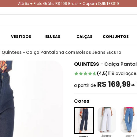
Até 5x + Frete Grátis R$ 199 Brasil - Cupom QUINTESS19
VESTIDOS
BLUSAS
CALÇAS
CONJUNTOS
Quintess - Calça Pantalona com Bolsos Jeans Escuro
QUINTESS
-
Calça Panta
(
4,5
)
1119
avaliaçõe
R$ 169,99
ou
a partir de
Cores
Jeans
Jeans