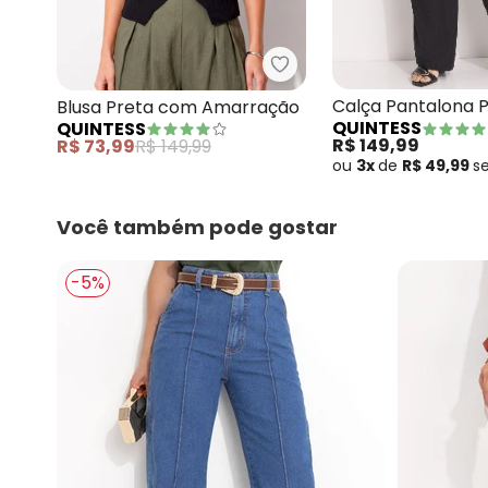
Quintess - Blusa Preta
Calça Pantalona 
Blusa Preta com Amarração
QUINTESS
QUINTESS
Clochard com Fai
R$ 149,99
R$ 73,99
R$ 149,99
ou
3x
de
R$ 49,99
s
Você também pode gostar
-5%