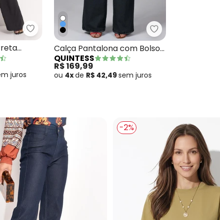
Quintess - Calça Pantalona Preta Clochard com 
 com Amarração
Quintess - Calça
Preta
Calça Pantalona com Bolsos
QUINTESS
xa
Jeans Preto
R$ 169,99
em
juros
ou
4x
de
R$ 42,49
sem
juros
-2%