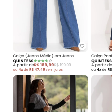
Quintess - Cal
Calça (Jeans Médio) em Jeans
Calça Pan
QUINTESS
QUINTESS
Escuro)
A partir de
R$ 189,99
R$ 199,99
A partir d
ou
4x
de
R$ 47,49
sem
juros
ou
4x
de
R$