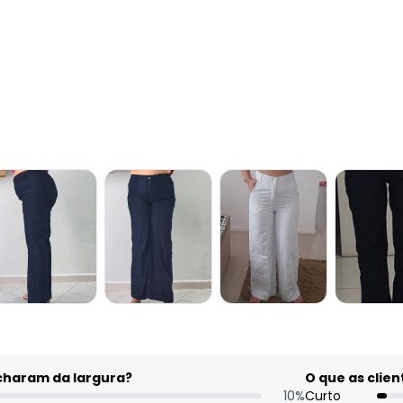
acharam da largura?
O que as cli
10
%
Curto