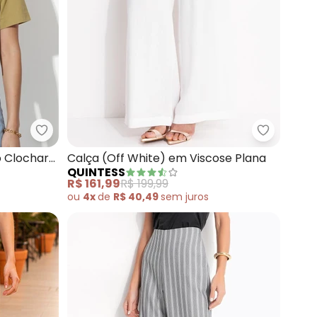
 Bolsos (Jeans Escuro)
Quintess - Calça (Jeans Claro) Modelo Clochard
Quintess 
o Clochard
Calça (Off White) em Viscose Plana
QUINTESS
R$ 161,99
R$ 199,99
ou
4x
de
R$ 40,49
sem
juros