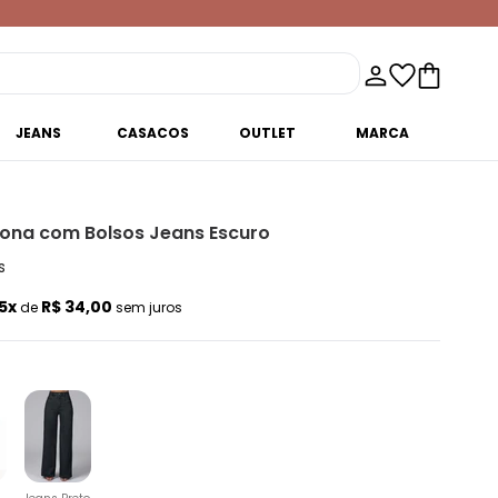
JEANS
CASACOS
OUTLET
MARCA
lona com Bolsos Jeans Escuro
s
5x
R$ 34,00
de
sem juros