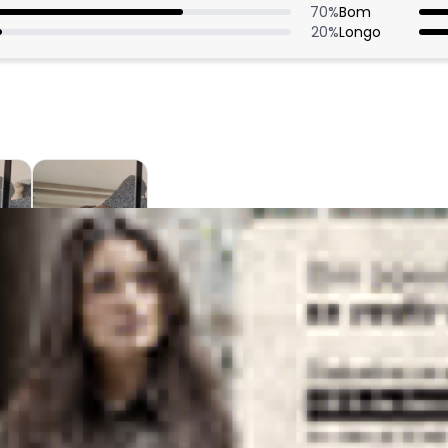
70
%
Bom
20
%
Longo