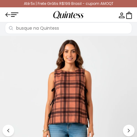
Até 5x | Frete Grátis R$199 Brasil - cupom AMOQT