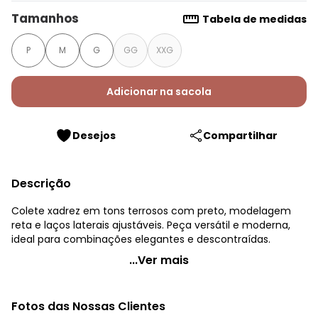
Tamanhos
Tabela de medidas
P
M
G
GG
XXG
Adicionar na sacola
Desejos
Compartilhar
Descrição
Colete xadrez em tons terrosos com preto, modelagem
reta e laços laterais ajustáveis. Peça versátil e moderna,
ideal para combinações elegantes e descontraídas.
Quintess - Colete Xadrez Marrom em Malha
...Ver mais
Código do produto: 3803632
Modelagem: Solta
Fotos das Nossas Clientes
Comprimento: Longo