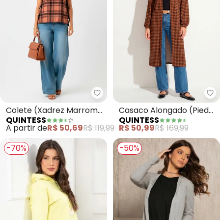
Quintess - Colete (Xadrez Mar
Qu
Colete (Xadrez Marrom)
Casaco Alongado (Pied
QUINTESS
QUINTESS
em Malha
de Poule)
A partir de
R$ 50,69
R$ 119,99
R$ 50,99
R$ 169,99
-70%
-50%