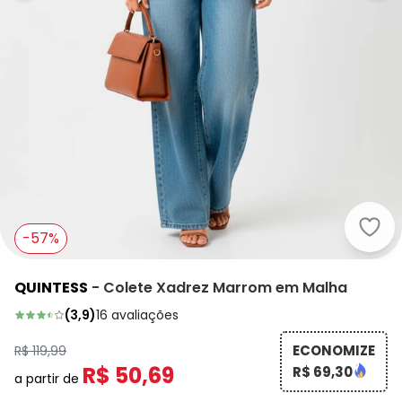
Quin
-57%
QUINTESS
-
Colete Xadrez Marrom em Malha
(
3,9
)
16
avaliações
ECONOMIZE
R$ 119,99
R$ 50,69
R$ 69,30
a partir de