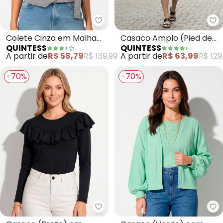
Quintess - Colete Cinza em Mal
Qu
Colete Cinza em Malha
Casaco Amplo (Pied de
QUINTESS
QUINTESS
Matelassê Transpassado
Poule)
A partir de
R$ 58,79
R$ 139,99
A partir de
R$ 63,99
R$ 129
com Ajuste Lateral
-70%
-70%
Quintess - Casaco (Preto) em 
Qu