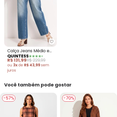
Quintess - Calça Jeans Médio 
Calça Jeans Médio em
QUINTESS
Jeans
R$ 131,99
R$ 229,99
ou
3x
de
R$ 43,99
sem
juros
Você também pode gostar
-57%
-70%