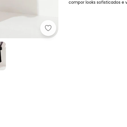
compor looks sofisticados e 
Quintess - Saia Preta em Malha Su