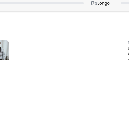
17
%
Longo
:
! Adorei !