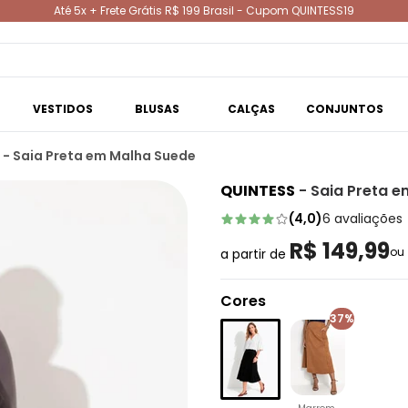
Até 5x + Frete Grátis R$ 199 Brasil - Cupom QUINTESS19
VESTIDOS
BLUSAS
CALÇAS
CONJUNTOS
 - Saia Preta em Malha Suede
QUINTESS
-
Saia Preta 
(
4,0
)
6
avaliações
R$ 149,99
ou
a partir de
Cores
37%