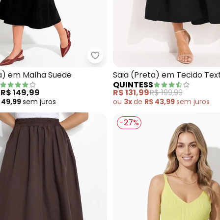
a (Xadrez Vichy) em Malha Flanela
Quintess - Saia (Preta) em Mal
ta) em Malha Suede
Saia (Preta) em Tecido Tex
QUINTESS
e
R$ 149,99
R$ 131,99
R$ 199,99
 49,99
sem
juros
ou
3x
de
R$ 43,99
sem
juros
-27%