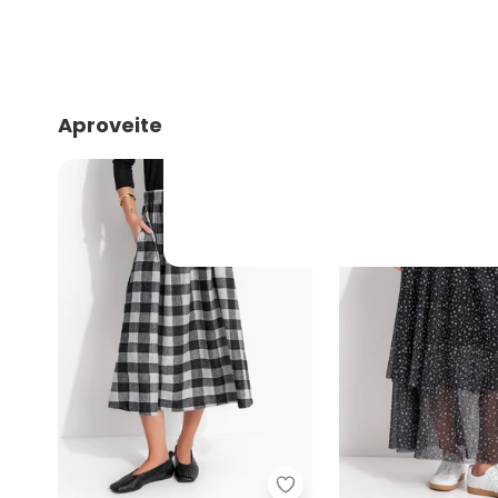
Aproveite e compre junto
Quintess - Saia Xadrez 