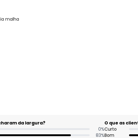
eia malha
acharam da largura?
O que as cli
0
%
Curto
83
%
Bom