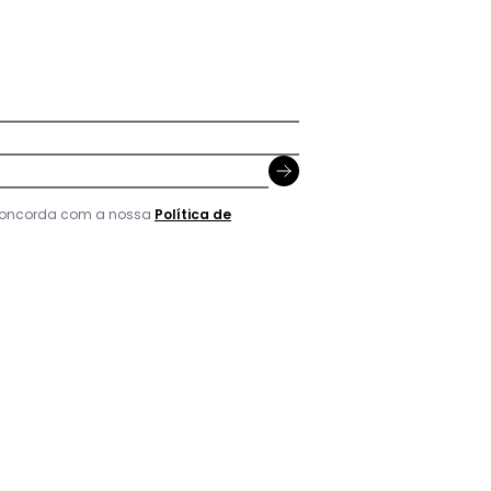
 concorda com a nossa
Política de
reta em Sintético Pu