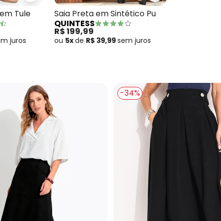
y em Tule
Saia Preta em Sintético Pu
QUINTESS
R$ 199,99
em
juros
ou
5x
de
R$ 39,99
sem
juros
-34%