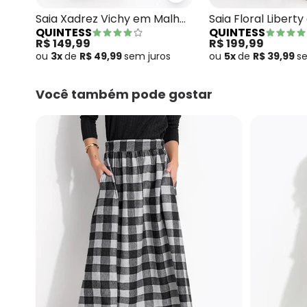
Saia Xadrez Vichy em Malha
Saia Floral Libert
QUINTESS
QUINTESS
Flanela
R$ 149,99
R$ 199,99
ou
3x
de
R$ 49,99
sem
juros
ou
5x
de
R$ 39,99
s
Você também pode gostar