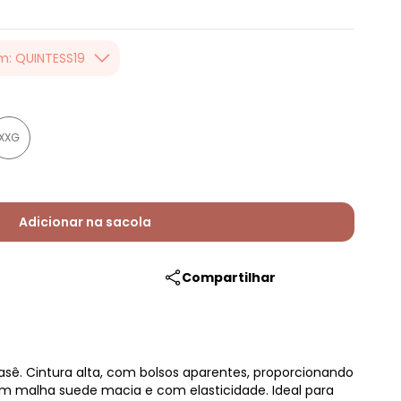
m: QUINTESS19
er valor, usando o
 toda loja Quintess,
XXG
Adicionar na sacola
Compartilhar
ê. Cintura alta, com bolsos aparentes, proporcionando
Em malha suede macia e com elasticidade. Ideal para