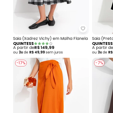
Quintess - Sai
Saia (Xadrez Vichy) em Malha Flanela
Saia (Pre
QUINTESS
QUINTESS
A partir de
R$ 149,99
A partir d
ou
3x
de
R$ 49,99
sem
juros
ou
3x
de
R$
-17%
-7%