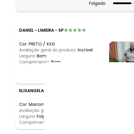
Folgado
DANIEL
-
LIMEIRA - SP
Cor:
PRETO
/
XXG
Avaliação geral do produto:
Incrível
Largura:
Bom
Comprimento:
Bom
ELISANGELA
-
BENTO GONCALVES - RS
Cor:
Marrom
/
M
Comentário
Avaliação geral do produto:
Incrível
Maravilhosa 
Largura:
Folgado
Comprimento:
Bom