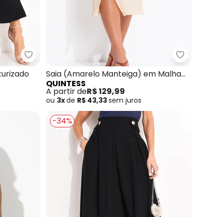
ha Suede
Quintess - Saia (Preta) em Tecido Texturizado
Quintess 
turizado
Saia (Amarelo Manteiga) em Malha
QUINTESS
Texturizada
A partir de
R$ 129,99
ou
3x
de
R$ 43,33
sem
juros
-34%