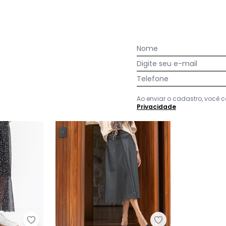
Ver todas as avaliações
Nome
Digite seu e-mail
Telefone
Ao enviar o cadastro, você
Privacidade
Vichy em Malha Flanela
Quintess - Saia Floral Liberty em Tule
Quintess - Saia P