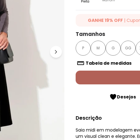
Marrom
Preta
GANHE 19% OFF
| Cupo
Ganhe 19% OFF Extra em qualqu
Tamanhos
cupom: QUINTESS19. Válido para
até 07/08/2026.
P
M
G
GG
Tabela de medidas
Desejos
Descrição
Saia midi em modelagem evas
um visual clean e elegante. 