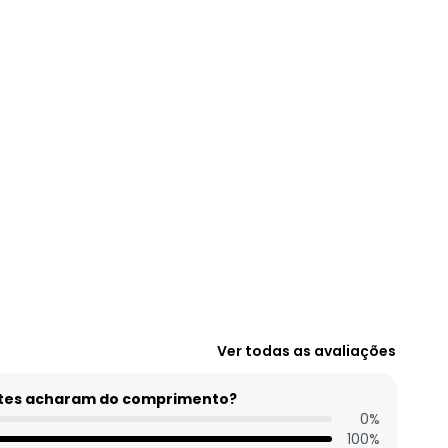
Ver todas as avaliações
entes acharam do comprimento?
0
%
100
%