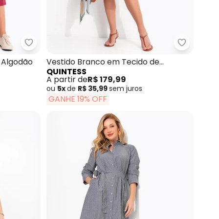
oral Étnico
Quintess - Vestido Bordô em Malha de Algodão
Quintess 
 Algodão
Vestido Branco em Tecido de
QUINTESS
Alfaiataria
A partir de
R$ 179,99
ou
5x
de
R$ 35,99
sem
juros
GANHE 19% OFF