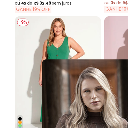
ou
3x
de
R$
ou
4x
de
R$ 32,49
sem
juros
GANHE 19
GANHE 19% OFF
-9%