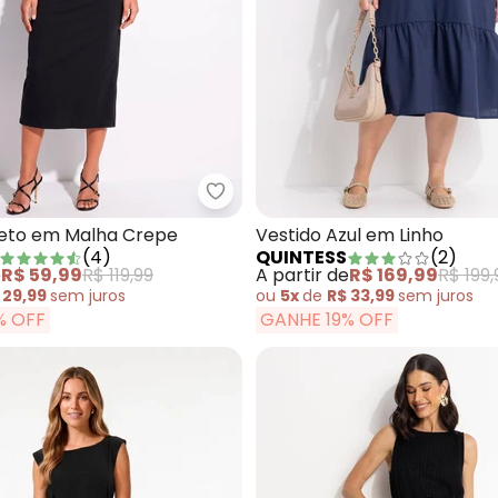
tido Geométrico Listrado em Canelado
Quintess - Vestido Preto em Ma
reto em Malha Crepe
Vestido Azul em Linho
(
4
)
QUINTESS
(
2
)
e
R$ 59,99
R$ 119,99
A partir de
R$ 169,99
R$ 199,
 29,99
sem
juros
ou
5x
de
R$ 33,99
sem
juros
% OFF
GANHE 19% OFF