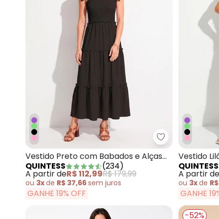
Quintess - Ves
Vestido Preto com Babados e Alças
Vestido Li
QUINTESS
(
234
)
QUINTESS
para Amarrar
para Amar
A partir de
R$ 112,99
R$ 179,99
A partir d
ou
3x
de
R$ 37,66
sem
juros
ou
3x
de
R$
GANHE 19% OFF
GANHE 19
-52%