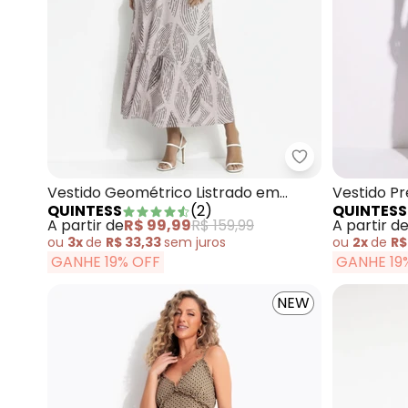
Quintess - Ves
Vestido Geométrico Listrado em
Vestido P
QUINTESS
(
2
)
QUINTESS
Canelado
A partir de
R$ 99,99
R$ 159,99
A partir d
ou
3x
de
R$ 33,33
sem
juros
ou
2x
de
R$
GANHE 19% OFF
GANHE 19
NEW