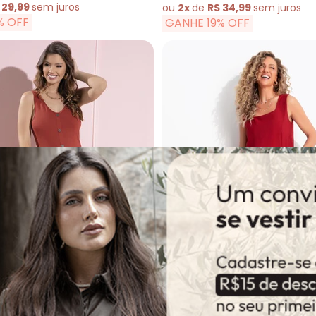
 29,99
sem
juros
ou
2x
de
R$ 34,99
sem
juros
% OFF
GANHE 19% OFF