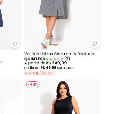
lha Crepe
Quintess - Vestido Azul em Linho
Quintess -
Vestido Listras Cinza em Alfaiataria
QUINTESS
(
3
)
99
A partir de
R$ 249,99
ou
5x
de
R$ 49,99
sem
juros
GANHE 19% OFF
-46%