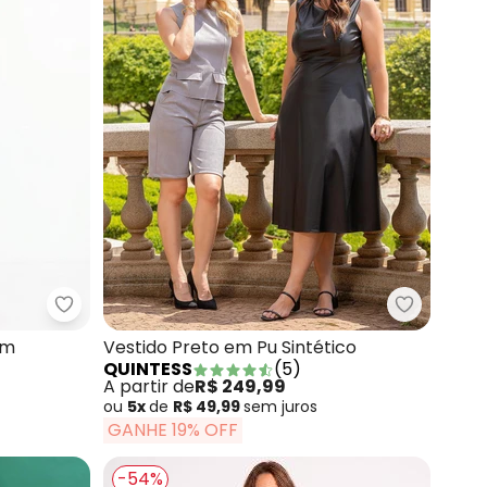
bados e Alças para Amarrar
Quintess - Vestido Marinho em Moletom
Quintess 
om
Vestido Preto em Pu Sintético
QUINTESS
(
5
)
A partir de
R$ 249,99
ou
5x
de
R$ 49,99
sem
juros
GANHE 19% OFF
-54%