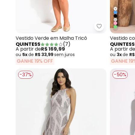
+
Quintess - Ves
Vestido Verde em Malha Tricô
Vestido co
QUINTESS
(
7
)
QUINTESS
A partir de
R$ 169,99
A partir d
ou
5x
de
R$ 33,99
sem
juros
ou
3x
de
R$
GANHE 19% OFF
GANHE 19
-37%
-50%