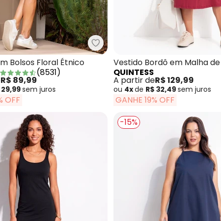
tido Verde em Malha Tricô
Quintess - Vestido com Bolsos Fl
m Bolsos Floral Étnico
Vestido Bordô em Malha de
(
8531
)
QUINTESS
e
R$ 89,99
A partir de
R$ 129,99
 29,99
sem
juros
ou
4x
de
R$ 32,49
sem
juros
% OFF
GANHE 19% OFF
-15%