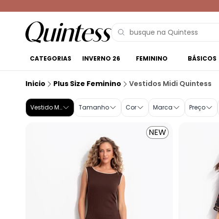
CATEGORIAS
INVERNO 26
FEMININO
BÁSICOS
Vestido Midi Plus Size | Compre na Quintess
Inicio
Plus Size Feminino
Vestidos Midi Quintess
Vestido Midi
Tamanho
Cor
Marca
Preço
NEW