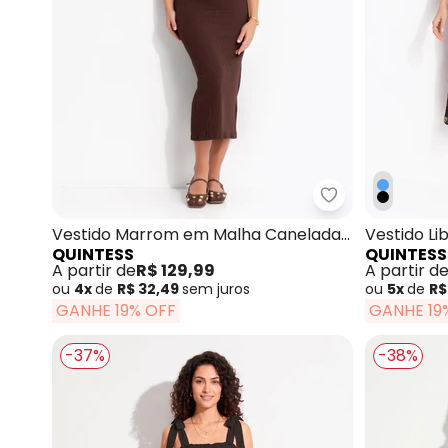
Quintess - Ves
Vestido Marrom em Malha Canelada
Vestido Li
QUINTESS
QUINTESS
Estruturada
A partir de
R$ 129,99
A partir d
ou
4x
de
R$ 32,49
sem
juros
ou
5x
de
R$
GANHE 19% OFF
GANHE 19
-37%
-38%