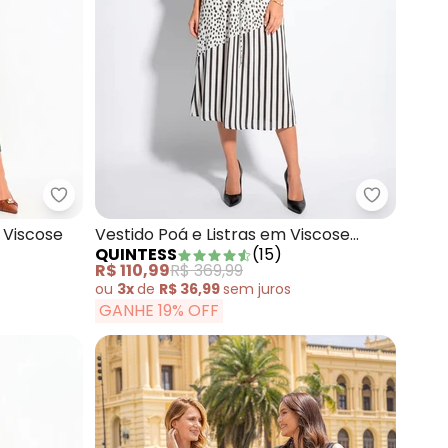
 em Chiffon
Quintess - Vestido Verde em Malha de Viscose
Quintess 
 Viscose
Vestido Poá e Listras em Viscose
QUINTESS
(
15
)
Plana
R$ 110,99
R$ 369,99
ou
3x
de
R$ 36,99
sem
juros
GANHE 19% OFF