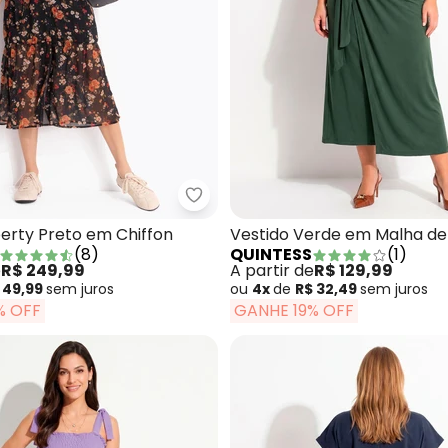
tido Marrom em Malha Canelada Estruturada
Quintess - Vestido Liberty Preto
berty Preto em Chiffon
Vestido Verde em Malha de
(
8
)
QUINTESS
(
1
)
e
R$ 249,99
A partir de
R$ 129,99
 49,99
sem
juros
ou
4x
de
R$ 32,49
sem
juros
% OFF
GANHE 19% OFF