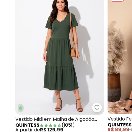
Quintess - Vest
Vestido F
Vestido Midi em Malha de Algodão
QUINTESS
QUINTESS
(
1051
)
Assimétri
Verde Militar
R$ 89,99
R
A partir de
R$ 129,99