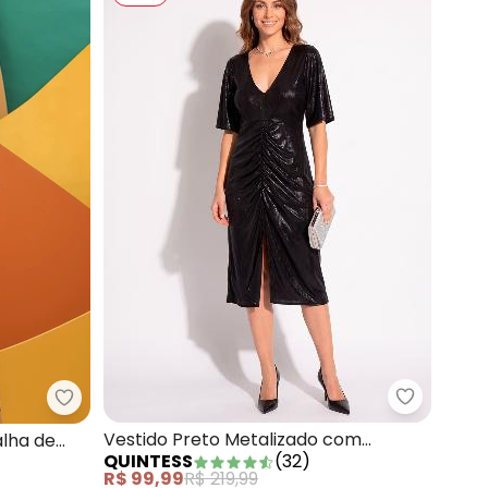
m Bolsos e Barra Assimétrica
Quintess 
Quintess - Vestido Azul Marinho em Malha de Vis
Vestido Preto Metalizado com
alha de
QUINTESS
(
32
)
Franzido
R$ 99,99
R$ 219,99