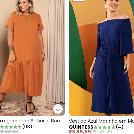
Quintess - Vestido Ferrugem co
ido Midi em Malha de Algodão Verde Militar
errugem com Bolsos e Barra
Vestido Azul Marinho em M
(
63
)
QUINTESS
(
4
)
ca
Viscose
$ 189,99
R$ 69,99
R$ 149,99