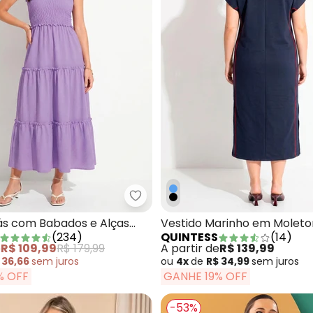
tido Preto com Babados e Alças para Amarrar
Quintess - Vestido Lilás com Ba
lás com Babados e Alças
Vestido Marinho em Molet
(
234
)
QUINTESS
(
14
)
rar
e
R$ 109,99
R$ 179,99
A partir de
R$ 139,99
 36,66
sem
juros
ou
4x
de
R$ 34,99
sem
juros
% OFF
GANHE 19% OFF
-53%