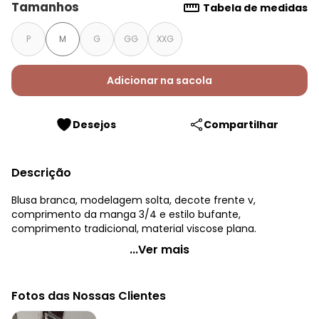
Tamanhos
Tabela de medidas
P
M
G
GG
XXG
Adicionar na sacola
Desejos
Compartilhar
Descrição
Blusa branca, modelagem solta, decote frente v,
comprimento da manga 3/4 e estilo bufante,
comprimento tradicional, material viscose plana.
Quintess - Blusa Branca em Viscose Plana
...Ver mais
Código do produto: 3726050
Comprimento da manga: 3/4
Fotos das Nossas Clientes
Modelo da manga: Bufante
Decote frente: V