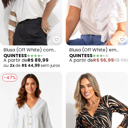
Quintess - Blusa (Off White) c
Qu
Blusa (Off White) com
Blusa (Off White) em
QUINTESS
QUINTESS
Detalhes em Tule nas
Malha de Algodão
A partir de
R$ 89,99
A partir de
R$ 56,99
R$ 119
Mangas
Penteado
ou
2x
de
R$ 44,99
sem
juros
-47%