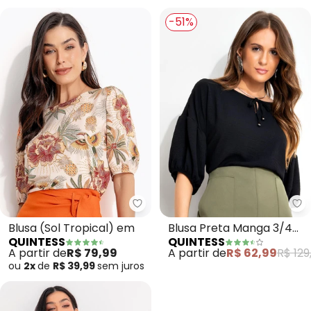
-51%
Quintess - Blusa (Sol Tropical) 
Qu
Blusa (Sol Tropical) em
Blusa Preta Manga 3/4
QUINTESS
QUINTESS
Balonê em Tecido Air
A partir de
R$ 79,99
A partir de
R$ 62,99
R$ 129
Flow com Amarração
ou
2x
de
R$ 39,99
sem
juros