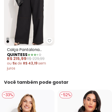
Quintess - Calça Pantalona Alf
Calça Pantalona
QUINTESS
Alfaiataria Preta com
R$ 215,99
R$ 229,99
Costura Contrastante
ou
5x
de
R$ 43,19
sem
e Bolsos
juros
Você também pode gostar
-33%
-52%