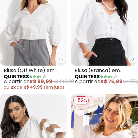
Quintess - Blusa (Off White) em 
Qu
Blusa (Off White) em
Blusa (Branca) em
QUINTESS
QUINTESS
Tricoline
Viscose Plana
A partir de
R$ 99,99
R$ 149,99
A partir de
R$ 75,99
R$ 159
ou
2x
de
R$ 49,99
sem
juros
-52%