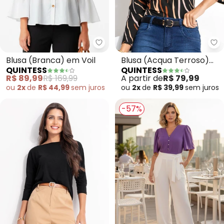
Quintess - Blusa (Branca) em Vo
Qu
Blusa (Branca) em Voil
Blusa (Acqua Terroso)
QUINTESS
QUINTESS
em Malha de Viscose
R$ 89,99
R$ 169,99
A partir de
R$ 79,99
ou
2x
de
R$ 44,99
sem
juros
ou
2x
de
R$ 39,99
sem
juros
-57%