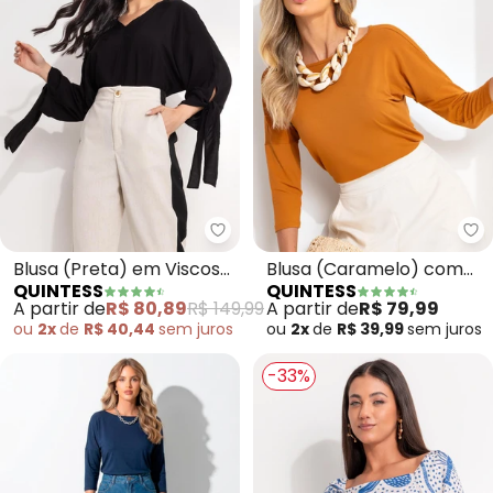
Quintess - Blusa (Preta) em Vis
Qu
Blusa (Preta) em Viscose
Blusa (Caramelo) com
QUINTESS
QUINTESS
Plana
Mangas 3/4
A partir de
R$ 80,89
R$ 149,99
A partir de
R$ 79,99
ou
2x
de
R$ 40,44
sem
juros
ou
2x
de
R$ 39,99
sem
juros
-33%