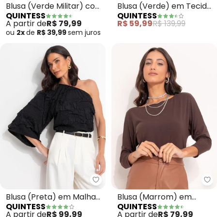
Blusa (Verde Militar) com
Blusa (Verde) em Tecido
QUINTESS
QUINTESS
Mangas 3/4
Plano Jacquard
A partir de
R$ 79,99
R$ 59,99
R$ 139,99
ou
2x
de
R$ 39,99
sem
juros
Quintess - Blusa (Preta) em Ma
Qu
Blusa (Preta) em Malha
Blusa (Marrom) em
QUINTESS
QUINTESS
Buble
Malha de Viscose
A partir de
R$ 99,99
A partir de
R$ 79,99