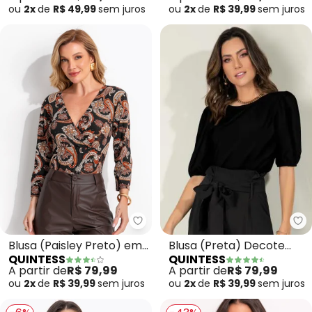
ou
2x
de
R$ 49,99
sem
juros
ou
2x
de
R$ 39,99
sem
juros
Qu
Quintess - Blusa (Paisley Preto
Blusa (Preta) Decote
Blusa (Paisley Preto) em
QUINTESS
QUINTESS
Canoa com Mangas
Malha de Viscose
A partir de
R$ 79,99
A partir de
R$ 79,99
Bufantes
ou
2x
de
R$ 39,99
sem
juros
ou
2x
de
R$ 39,99
sem
juros