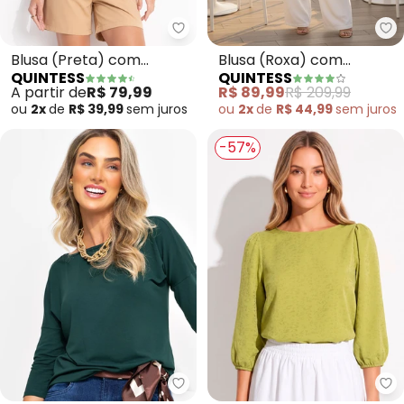
Quintess - Blusa (Preta) com 
Qu
Blusa (Preta) com
Blusa (Roxa) com
QUINTESS
QUINTESS
Mangas 3/4
Mangas Amplas e Botões
A partir de
R$ 79,99
R$ 89,99
R$ 209,99
ou
2x
de
R$ 39,99
sem
juros
ou
2x
de
R$ 44,99
sem
juros
-57%
Quintess - Blusa (Verde Milita
Qu