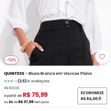
Quin
-52%
QUINTESS
-
Blusa Branca em Viscose Plana
(
3,5
)
14
avaliações
R$ 159,99
ECONOMIZE
R$ 75,99
a partir de
R$ 84,00
2x
R$ 37,99
ou
de
sem juros