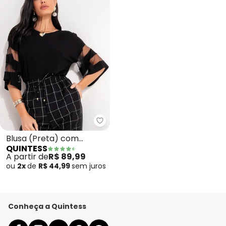
Quintess - Blusa (Preta) com D
Blusa (Preta) com
QUINTESS
Detalhes em Tule nas
A partir de
R$ 89,99
Mangas
ou
2x
de
R$ 44,99
sem
juros
Conheça a Quintess