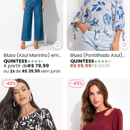
Quintess - Blusa (Azul Marinho
Qu
Blusa (Azul Marinho) em
Blusa (Pontilhado Azul)
QUINTESS
QUINTESS
Malha de Viscose
em Malha Texturizada
A partir de
R$ 79,99
R$ 59,99
R$ 89,99
ou
2x
de
R$ 39,99
sem
juros
-40%
-45%