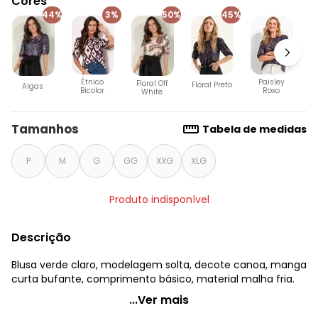
Cores
44%
3%
50%
45%
Étnico
Paisley
Floral Off
Floral Preto
Algas
Bicolor
Roxo
White
Tamanhos
Tabela de medidas
P
M
G
GG
XXG
XLG
Produto indisponível
Descrição
Blusa verde claro, modelagem solta, decote canoa, manga
curta bufante, comprimento básico, material malha fria.
Quintess - Blusa Verde Claro em Malha Fria
...Ver mais