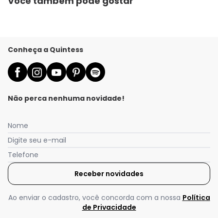
Você também pode gostar
Conheça a Quintess
Não perca nenhuma novidade!
Nome
Digite seu e-mail
Telefone
Receber novidades
Nós utilizamos cookies e tecnologias similares para melhorar sua
experiência de compra, incluindo conteúdo relevante e
publicidade personalizada. Ao continuar navegando, entendemos
Ao enviar o cadastro, você concorda com a nossa
Política
que você está ciente e concorda com a nossa
Política de
de Privacidade
Privacidade
para saber mais.