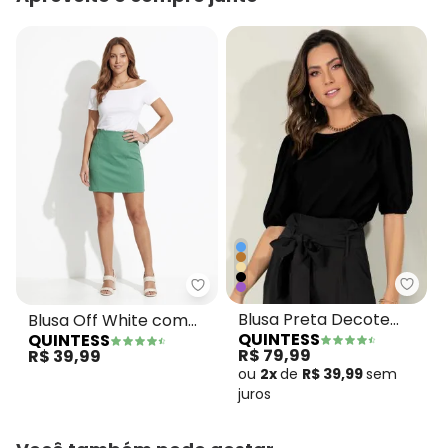
Quin
Quintess - Blusa Off White co
Blusa Preta Decote
Blusa Off White com
QUINTESS
QUINTESS
Canoa com Mangas
Decote Canoa
R$ 79,99
R$ 39,99
Bufantes
ou
2x
de
R$ 39,99
sem
juros