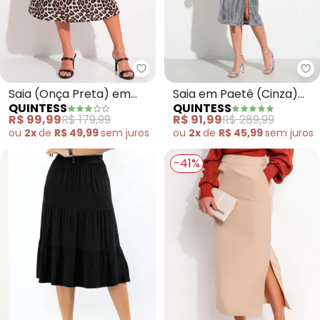
Quintess - Saia (Onça Preta) e
Qu
Saia (Onça Preta) em
Saia em Paetê (Cinza)
QUINTESS
QUINTESS
Viscose Plana
com Fenda
R$ 99,99
R$ 179,99
R$ 91,99
R$ 289,99
ou
2x
de
R$ 49,99
sem
juros
ou
2x
de
R$ 45,99
sem
juros
-41%