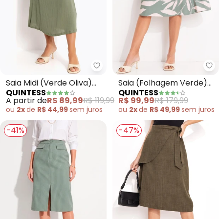
Quintess - Saia Midi (Verde Oli
Qu
Saia Midi (Verde Oliva)
Saia (Folhagem Verde)
QUINTESS
QUINTESS
em Viscose Plana
em Tecido Plano
A partir de
R$ 89,99
R$ 119,99
R$ 99,99
R$ 179,99
Creponado
ou
2x
de
R$ 44,99
sem
juros
ou
2x
de
R$ 49,99
sem
juros
-41%
-47%