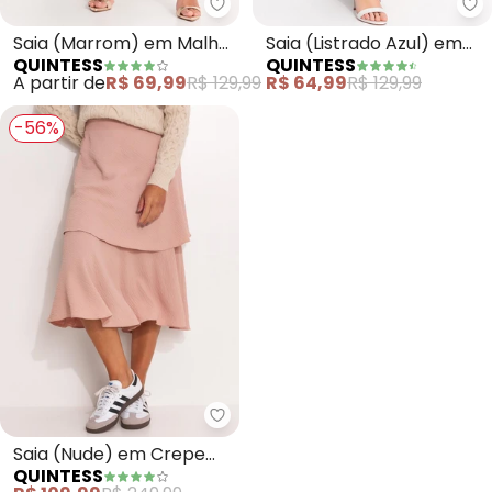
Quintess - Saia (Marrom) em M
Qu
Saia (Marrom) em Malha
Saia (Listrado Azul) em
QUINTESS
QUINTESS
Canelada
Malha de Viscose
A partir de
R$ 69,99
R$ 129,99
R$ 64,99
R$ 129,99
-56%
Quintess - Saia (Nude) em Crep
Saia (Nude) em Crepe
QUINTESS
Plano