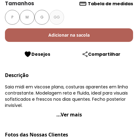
Tamanhos
Tabela de medidas
P
M
G
GG
Adicionar na sacola
Desejos
Compartilhar
Descrição
Saia midi em viscose plana, costuras aparentes em linha
contrastante. Modelagem reta e fluida, ideal para visuais
sofisticados e frescos nos dias quentes. Fecho posterior
invisível.
Quintess - Saia Midi Verde Oliva em Viscose Plana
...Ver mais
Código do produto: 3901817
Modelagem: Solto
Fotos das Nossas Clientes
Forro: Sem forro