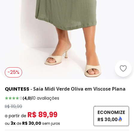
Quin
-25%
QUINTESS
-
Saia Midi Verde Oliva em Viscose Plana
(
4,0
)
10
avaliações
R$ 119,99
ECONOMIZE
R$ 89,99
a partir de
R$ 30,00
3x
R$ 30,00
ou
de
sem juros