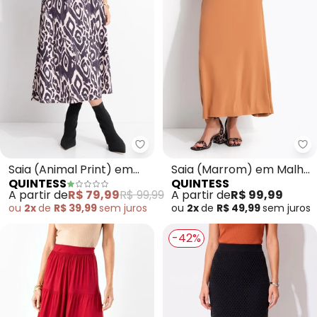
Quintess - Saia (Animal Print) 
Qu
Saia (Animal Print) em
Saia (Marrom) em Malha
QUINTESS
QUINTESS
Malha Fria
Viscolycra
A partir de
R$ 79,99
R$ 99,99
A partir de
R$ 99,99
ou
2x
de
R$ 39,99
sem
juros
ou
2x
de
R$ 49,99
sem
juros
-42%