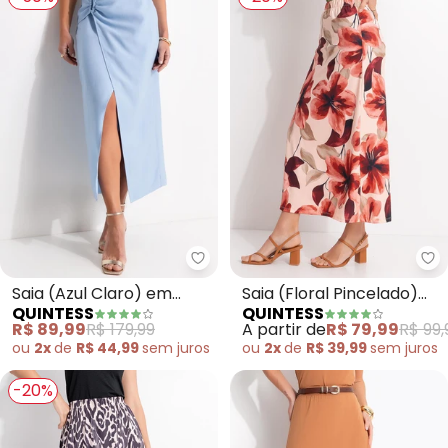
Quintess - Saia (Azul Claro) em 
Qu
Saia (Azul Claro) em
Saia (Floral Pincelado)
QUINTESS
QUINTESS
Tecido Alfaiataria de
em Malha Fria
R$ 89,99
R$ 179,99
A partir de
R$ 79,99
R$ 99,
Viscose
ou
2x
de
R$ 44,99
sem
juros
ou
2x
de
R$ 39,99
sem
juros
-20%