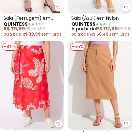
Quintess - Saia (Ferrugem) em 
Qu
Saia (Ferrugem) em
Saia (Azul) em Nylon
QUINTESS
QUINTESS
Tecido Texturizado
R$ 79,99
R$ 159,99
A partir de
R$ 112,99
R$ 199
ou
2x
de
R$ 39,99
sem
juros
ou
2x
de
R$ 56,49
sem
juros
-46%
-55%
Quintess - Saia (Natureza Verm
Qu