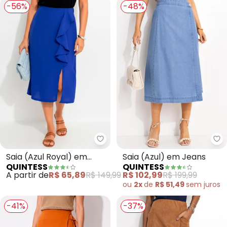
-56%
-48%
Quintess - Saia (Azul Royal) em
Qu
Saia (Azul Royal) em
Saia (Azul) em Jeans
QUINTESS
QUINTESS
Crepe Plano
A partir de
R$ 65,89
R$ 149,99
R$ 102,99
R$ 199,99
ou
2x
de
R$ 51,49
sem
juros
-41%
-37%