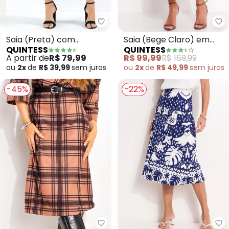
Quintess - Saia (Preta) com 
Qu
Saia (Preta) com
Saia (Bege Claro) em
QUINTESS
QUINTESS
Babados em Camadas
Crepe Plano
A partir de
R$ 79,99
R$ 99,99
R$ 169,99
ou
2x
de
R$ 39,99
sem
juros
ou
2x
de
R$ 49,99
sem
juros
-45%
-22%
Quintess - Saia (Xadrez Marro
Qu