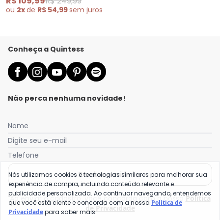
R$ 109,99
R$ 249,99
ou
2x
de
R$ 54,99
sem
juros
Conheça a Quintess
Não perca nenhuma novidade!
Nome
Digite seu e-mail
Telefone
Receber novidades
Nós utilizamos cookies e tecnologias similares para melhorar sua
experiência de compra, incluindo conteúdo relevante e
publicidade personalizada. Ao continuar navegando, entendemos
Ao enviar o cadastro, você concorda com a nossa
Política
que você está ciente e concorda com a nossa
Política de
de Privacidade
Privacidade
para saber mais.