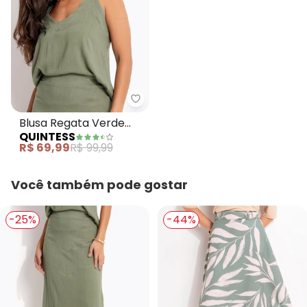
Quintess - Blusa Regata Verde 
Blusa Regata Verde
QUINTESS
Oliva em Viscose Plana
R$ 69,99
R$ 99,99
Você também pode gostar
-25%
-44%