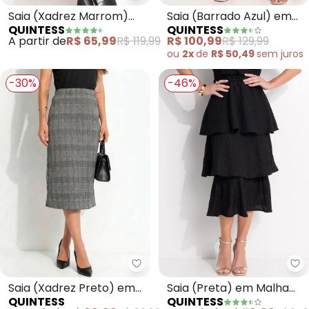
Saia (Xadrez Marrom)
Saia (Barrado Azul) em
QUINTESS
QUINTESS
em Malha
Malha Fria
A partir de
R$ 65,99
R$ 119,99
R$ 100,99
R$ 129,99
ou
2x
de
R$ 50,49
sem
juros
-30%
-46%
Quintess - Saia (Xadrez Preto)
Qu
Saia (Xadrez Preto) em
Saia (Preta) em Malha
QUINTESS
QUINTESS
Malha Estruturada
Canelada Texturizada