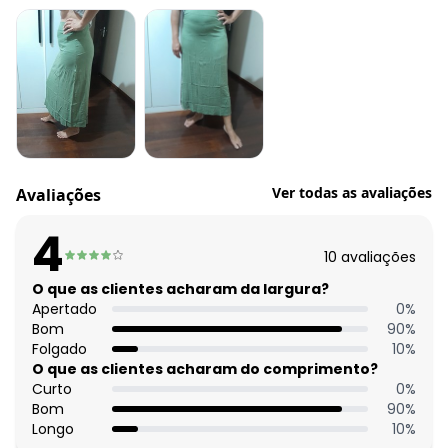
Cintura: Alta
Tecido: Viscose plana
Composição: 97% viscose 3% elastano
Histórico de preços
O preço apresentado abaixo é o menor oferecido em
algum dia do mês, para o menor tamanho disponível.
N/D*
agosto/2026
N/D*
julho/2026
Ver todas as avaliações
Avaliações
N/D*
junho/2026
R$ 104,99
maio/2026
4
N/D*
abril/2026
10
avaliações
N/D*
março/2026
N/D*
O que as clientes acharam da largura?
fevereiro/2026
Apertado
0
%
Bom
90
%
Folgado
10
%
O que as clientes acharam do comprimento?
Curto
0
%
Bom
90
%
Longo
10
%