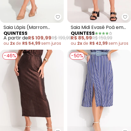
Quintess - Saia Lápis (Marrom C
Qu
Saia Lápis (Marrom
Saia Midi Evasê Poá em
QUINTESS
QUINTESS
Claro) em Linho
Viscose com Fenda e
A partir de
R$ 109,99
R$ 199,99
R$ 85,99
R$ 159,99
Cintura Alta
ou
2x
de
R$ 54,99
sem
juros
ou
2x
de
R$ 42,99
sem
juros
-46%
-50%