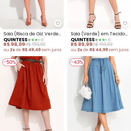
Quintess - Saia (Risca de Giz Ve
Qu
Saia (Risca de Giz Verde)
Saia (Verde) em Tecido
QUINTESS
QUINTESS
em Alfaiataria
Texturizado
R$ 98,99
R$ 169,99
R$ 89,99
R$ 169,99
ou
2x
de
R$ 49,49
sem
juros
ou
2x
de
R$ 44,99
sem
juros
-50%
-43%