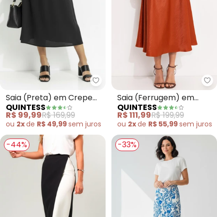
Quintess - Saia (Preta) em Cre
Qu
Saia (Preta) em Crepe
Saia (Ferrugem) em
QUINTESS
QUINTESS
Plano
Tecido Acetinado
R$ 99,99
R$ 169,99
R$ 111,99
R$ 199,99
ou
2x
de
R$ 49,99
sem
juros
ou
2x
de
R$ 55,99
sem
juros
-44%
-33%