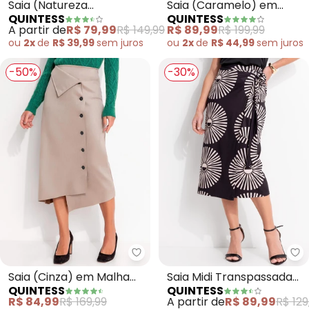
Saia (Natureza
Saia (Caramelo) em
QUINTESS
QUINTESS
Vermelha) em Malha Fria
Crepe Plano
A partir de
R$ 79,99
R$ 149,99
R$ 89,99
R$ 199,99
ou
2x
de
R$ 39,99
sem
juros
ou
2x
de
R$ 44,99
sem
juros
-50%
-30%
Quintess - Saia (Cinza) em Mal
Qu
Saia (Cinza) em Malha
Saia Midi Transpassada
QUINTESS
QUINTESS
Suede
Estampa Geométrica em
R$ 84,99
R$ 169,99
A partir de
R$ 89,99
R$ 129