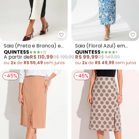
Quintess - Saia (Preta e Branc
Qu
Saia (Preta e Branca) em
Saia (Floral Azul) em
QUINTESS
QUINTESS
Malha Ponto Roma
Viscose Plana
A partir de
R$ 110,99
R$ 199,99
R$ 99,99
R$ 149,99
Sarjado
ou
2x
de
R$ 55,49
sem
juros
ou
2x
de
R$ 49,99
sem
juros
-45%
-46%