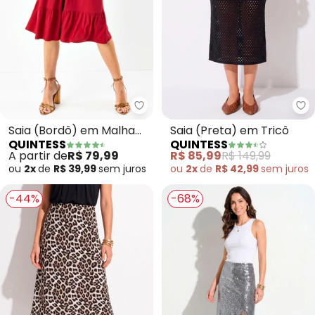
Quintess - Saia (Bordô) em Mal
Qu
Saia (Bordô) em Malha
Saia (Preta) em Tricô
QUINTESS
QUINTESS
de Viscose
A partir de
R$ 79,99
R$ 85,99
R$ 149,99
ou
2x
de
R$ 39,99
sem
juros
ou
2x
de
R$ 42,99
sem
juros
-44%
-68%