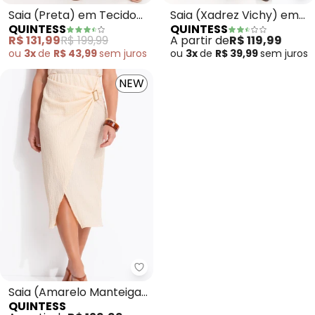
Saia (Preta) em Tecido
Saia (Xadrez Vichy) em
QUINTESS
QUINTESS
Texturizado
Malha Texturizada
R$ 131,99
R$ 199,99
A partir de
R$ 119,99
ou
3x
de
R$ 43,99
sem
juros
ou
3x
de
R$ 39,99
sem
juros
NEW
Quintess - Saia (Amarelo Mante
Saia (Amarelo Manteiga)
QUINTESS
em Malha Texturizada