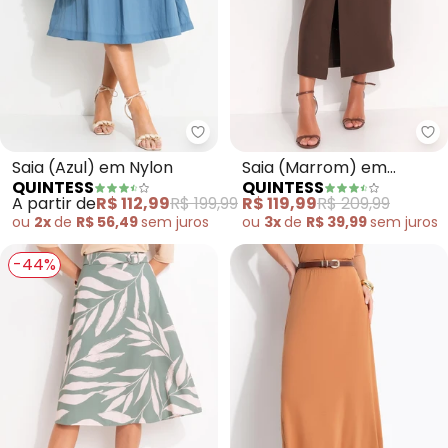
Quintess - Saia (Azul) em Nylon
Qu
Saia (Azul) em Nylon
Saia (Marrom) em
QUINTESS
QUINTESS
Alfaiataria
A partir de
R$ 112,99
R$ 199,99
R$ 119,99
R$ 209,99
ou
2x
de
R$ 56,49
sem
juros
ou
3x
de
R$ 39,99
sem
juros
-44%