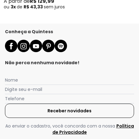
A partir de
R$ 129,99
ou
3x
de
R$ 43,33
sem
juros
Conheça a Quintess
Não perca nenhuma novidade!
Nome
Digite seu e-mail
Nós utilizamos cookies e tecnologias similares para melhorar sua
Telefone
experiência de compra, incluindo conteúdo relevante e
publicidade personalizada. Ao continuar navegando, entendemos
Receber novidades
que você está ciente e concorda com a nossa
Política de
Privacidade
para saber mais.
Ao enviar o cadastro, você concorda com a nossa
Política
de Privacidade