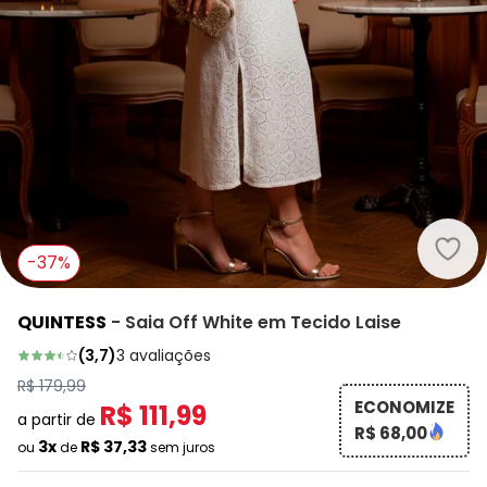
Quin
-37%
QUINTESS
-
Saia Off White em Tecido Laise
(
3,7
)
3
avaliações
R$ 179,99
ECONOMIZE
R$ 111,99
a partir de
R$ 68,00
3x
R$ 37,33
ou
de
sem juros