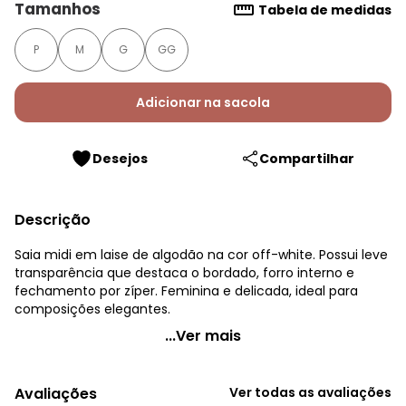
Tamanhos
Tabela de medidas
P
M
G
GG
Adicionar na sacola
Desejos
Compartilhar
Descrição
Saia midi em laise de algodão na cor off-white. Possui leve
transparência que destaca o bordado, forro interno e
fechamento por zíper. Feminina e delicada, ideal para
composições elegantes.
Quintess - Saia Off White em Tecido Laise
...Ver mais
Código do produto: 3743007
Modelagem: Solto
Avaliações
Ver todas as avaliações
Cintura: Alta