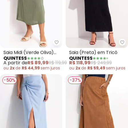
Quintess - Saia Midi (Verde Oli
Qu
Saia Midi (Verde Oliva)
Saia (Preta) em Tricô
QUINTESS
QUINTESS
em Viscose Plana
A partir de
R$ 89,99
R$ 119,99
R$ 118,99
R$ 249,99
ou
2x
de
R$ 44,99
sem
juros
ou
2x
de
R$ 59,49
sem
juros
-50%
-37%