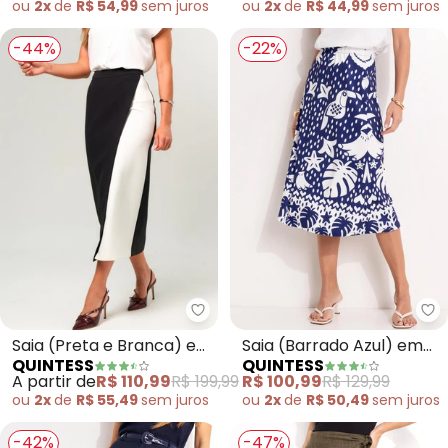
ou
2x
de
R$ 54,99
sem
juros
ou
2x
de
R$ 44,99
sem
juros
Amarração
-44%
-22%
Quintess - Saia (Preta e Branc
Qu
Saia (Preta e Branca) em
Saia (Barrado Azul) em
QUINTESS
QUINTESS
Malha Ponto Roma
Malha Fria
A partir de
R$ 110,99
R$ 199,99
R$ 100,99
R$ 129,99
Sarjado
ou
2x
de
R$ 55,49
sem
juros
ou
2x
de
R$ 50,49
sem
juros
-42%
-47%