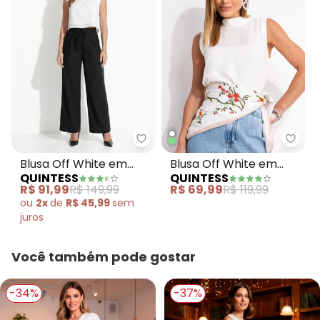
Quintess - Blusa Off White em T
Quint
Blusa Off White em
Blusa Off White em
QUINTESS
QUINTESS
Tecido Laise
Viscose Plana
R$ 91,99
R$ 149,99
R$ 69,99
R$ 119,99
ou
2x
de
R$ 45,99
sem
juros
Você também pode gostar
-34%
-37%