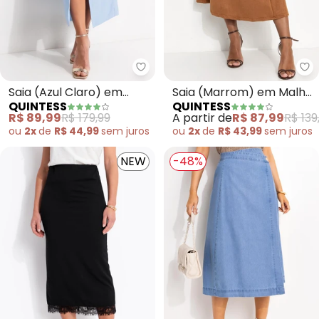
Quintess - Saia (Azul Claro) em 
Qu
Saia (Azul Claro) em
Saia (Marrom) em Malha
QUINTESS
QUINTESS
Tecido Alfaiataria de
Suede
R$ 89,99
R$ 179,99
A partir de
R$ 87,99
R$ 139
Viscose
ou
2x
de
R$ 44,99
sem
juros
ou
2x
de
R$ 43,99
sem
juros
NEW
-48%