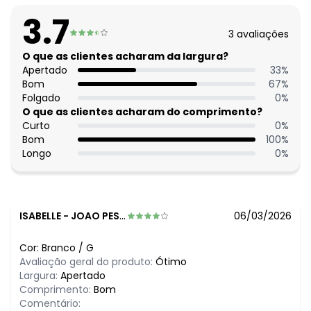
Tecido: Tecido laise 145g 100% algodão tela
3.7
3
avaliações
O que as clientes acharam da largura?
Apertado
33
%
Bom
67
%
Folgado
0
%
O que as clientes acharam do comprimento?
Curto
0
%
Bom
100
%
Longo
0
%
ISABELLE
-
JOAO PESSOA - PB
06/03/2026
Cor:
Branco
/
G
Avaliação geral do produto:
Ótimo
Largura:
Apertado
Comprimento:
Bom
Comentário: