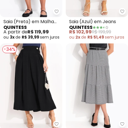
Quintess - Saia (Preta) em Mal
Qu
Saia (Preta) em Malha
Saia (Azul) em Jeans
QUINTESS
QUINTESS
Crepe
A partir de
R$ 119,99
R$ 102,99
R$ 199,99
ou
3x
de
R$ 39,99
sem
juros
ou
2x
de
R$ 51,49
sem
juros
-34%
Quintess - Saia (Preta) em Teci
Qu