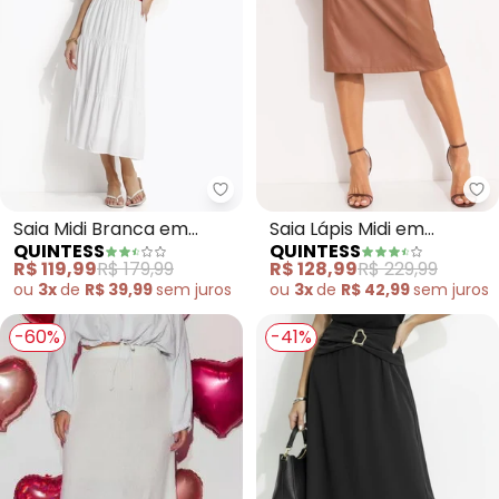
Quintess - Saia Midi Branca em 
Qu
Saia Midi Branca em
Saia Lápis Midi em
QUINTESS
QUINTESS
Viscose Slub
Material Sintético
R$ 119,99
R$ 179,99
R$ 128,99
R$ 229,99
Marrom com Fenda e
ou
3x
de
R$ 39,99
sem
juros
ou
3x
de
R$ 42,99
sem
juros
Recortes
-60%
-41%