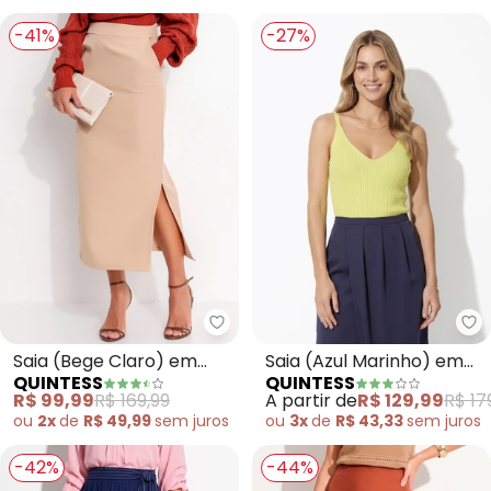
-41%
-27%
Quintess - Saia (Bege Claro) e
Qu
Saia (Bege Claro) em
Saia (Azul Marinho) em
QUINTESS
QUINTESS
Crepe Plano
Cetim
R$ 99,99
R$ 169,99
A partir de
R$ 129,99
R$ 17
ou
2x
de
R$ 49,99
sem
juros
ou
3x
de
R$ 43,33
sem
juros
-42%
-44%