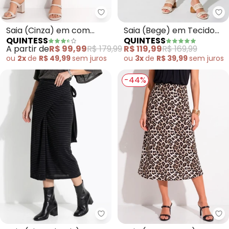
Quintess - Saia (Cinza) em com
Qu
Saia (Cinza) em com
Saia (Bege) em Tecido
QUINTESS
QUINTESS
Aspecto de Linho
Texturizado
A partir de
R$ 99,99
R$ 179,99
R$ 119,99
R$ 169,99
ou
2x
de
R$ 49,99
sem
juros
ou
3x
de
R$ 39,99
sem
juros
-44%
Quintess - Saia (Risca de Giz) 
Qu