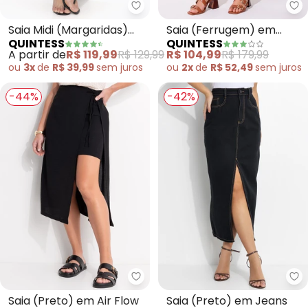
Quintess - Saia Midi (Margarida
Qu
Saia Midi (Margaridas)
Saia (Ferrugem) em
QUINTESS
QUINTESS
com Bolsos e Fenda
Alfaiataria
A partir de
R$ 119,99
R$ 129,99
R$ 104,99
R$ 179,99
ou
3x
de
R$ 39,99
sem
juros
ou
2x
de
R$ 52,49
sem
juros
-44%
-42%
Quintess - Saia (Preto) em Air F
Qu
Saia (Preto) em Air Flow
Saia (Preto) em Jeans