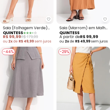
Quintess - Saia (Folhagem Ver
Qu
Saia (Folhagem Verde)
Saia (Marrom) em Malha
QUINTESS
QUINTESS
em Tecido Plano
Viscolycra
R$ 99,99
R$ 179,99
A partir de
R$ 99,99
Creponado
ou
2x
de
R$ 49,99
sem
juros
ou
2x
de
R$ 49,99
sem
juros
-44%
-29%