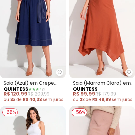
Quintess - Saia (Azul) em Crepe
Qu
Saia (Azul) em Crepe
Saia (Marrom Claro) em
QUINTESS
QUINTESS
Plano
Viscose com Poliamida
R$ 120,99
R$ 209,99
R$ 99,99
R$ 179,99
ou
3x
de
R$ 40,33
sem
juros
ou
2x
de
R$ 49,99
sem
juros
-68%
-56%