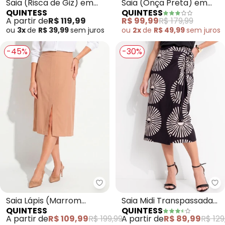
Saia (Risca de Giz) em
Saia (Onça Preta) em
QUINTESS
QUINTESS
Malha Crepe
Viscose Plana
A partir de
R$ 119,99
R$ 99,99
R$ 179,99
ou
3x
de
R$ 39,99
sem
juros
ou
2x
de
R$ 49,99
sem
juros
-45%
-30%
Quintess - Saia Lápis (Marrom C
Qu
Saia Lápis (Marrom
Saia Midi Transpassada
QUINTESS
QUINTESS
Claro) em Linho
Estampa Geométrica em
A partir de
R$ 109,99
R$ 199,99
A partir de
R$ 89,99
R$ 129
Malha Fria com