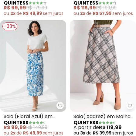
QUINTESS
QUINTESS
R$ 99,99
R$ 179,99
R$ 115,99
R$ 199,99
ou
2x
de
R$ 49,99
sem
juros
ou
2x
de
R$ 57,99
sem
juros
-33%
Quintess - Saia (Floral Azul) em
Qu
Saia (Floral Azul) em
Saia( Xadrez) em Malha
QUINTESS
QUINTESS
Viscose Plana
Canelada
R$ 99,99
R$ 149,99
A partir de
R$ 119,99
ou
2x
de
R$ 49,99
sem
juros
ou
3x
de
R$ 39,99
sem
juros