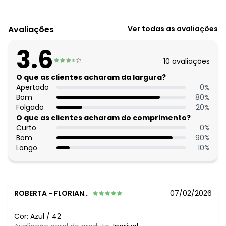
Código do produto: 3814297
Comprimento: Curto
Avaliações
Ver todas as avaliações
Cintura: Alta
Complemento: Botão funcional
3.6
Tecido: Jeans 170g 100% algodão sarja
10
avaliações
O que as clientes acharam da largura?
Apertado
0
%
Bom
80
%
Folgado
20
%
O que as clientes acharam do comprimento?
Curto
0
%
Bom
90
%
Longo
10
%
ROBERTA
-
FLORIANOPOLIS - SC
07/02/2026
Cor:
Azul
/
42