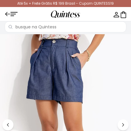
Até 5x + Frete Grátis R$ 199 Brasil - Cupom QUINTESS19