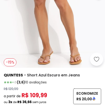
Quin
-15%
QUINTESS
-
Short Azul Escuro em Jeans
(
3,6
)
10
avaliações
R$ 129,99
ECONOMIZE
R$ 109,99
a partir de
R$ 20,00
3x
R$ 36,66
ou
de
sem juros