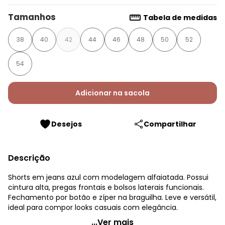
Tamanhos
Tabela de medidas
38
40
42
44
46
48
50
52
54
Adicionar na sacola
Desejos
Compartilhar
Descrição
Shorts em jeans azul com modelagem alfaiatada. Possui
cintura alta, pregas frontais e bolsos laterais funcionais.
Fechamento por botão e zíper na braguilha. Leve e versátil,
ideal para compor looks casuais com elegância.
Quintess - Short Azul Escuro em Jeans
...Ver mais