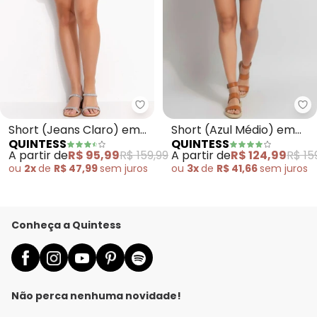
Quintess - Short (Jeans Claro)
Qu
Short (Jeans Claro) em
Short (Azul Médio) em
QUINTESS
QUINTESS
Jeans
Jeans
A partir de
R$ 95,99
R$ 159,99
A partir de
R$ 124,99
R$ 15
ou
2x
de
R$ 47,99
sem
juros
ou
3x
de
R$ 41,66
sem
juros
Conheça a Quintess
Não perca nenhuma novidade!