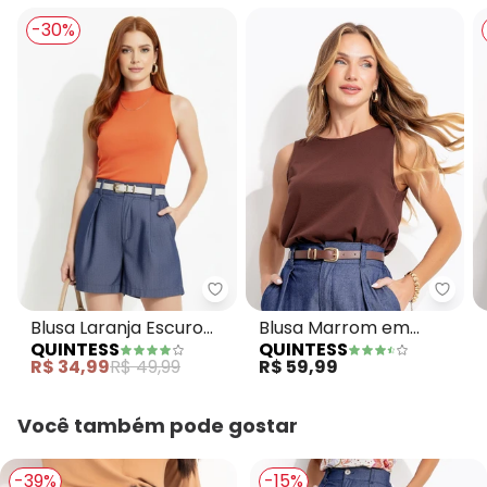
-30%
Quintess - Blusa Laranja Escur
Quin
Blusa Laranja Escuro
Blusa Marrom em
QUINTESS
QUINTESS
em Malha Canelada
Malha de Algodão
R$ 34,99
R$ 49,99
R$ 59,99
Você também pode gostar
-39%
-15%