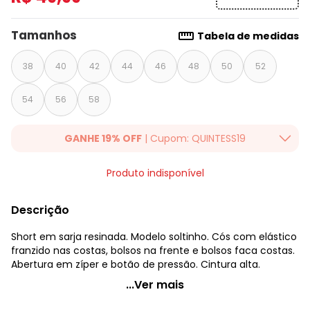
Tamanhos
Tabela de medidas
38
40
42
44
46
48
50
52
54
56
58
GANHE 19% OFF
| Cupom: QUINTESS19
Ganhe 19% OFF Extra em qualquer valor, usando o cupom:
Produto indisponível
QUINTESS19. Válido para toda loja Quintess, até 07/08/2026.
Descrição
Short em sarja resinada. Modelo soltinho. Cós com elástico
franzido nas costas, bolsos na frente e bolsos faca costas.
Abertura em zíper e botão de pressão. Cintura alta.
Quintess - Short Preto com Bolsos Faca e Elástico no
...Ver mais
Cós