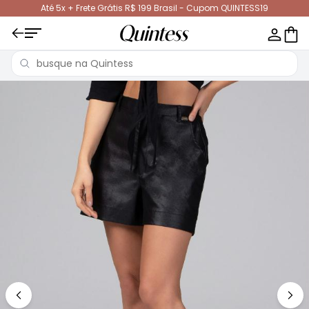
Até 5x + Frete Grátis R$ 199 Brasil - Cupom QUINTESS19