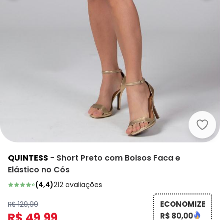
Quin
QUINTESS
-
Short Preto com Bolsos Faca e
Elástico no Cós
(
4,4
)
212
avaliações
ECONOMIZE
R$ 129,99
R$ 49,99
R$ 80,00