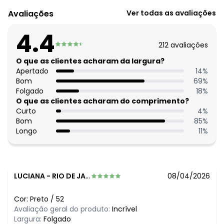
Código do produto: 3160569
Avaliações
Ver todas as avaliações
Modelagem: Solto
Modelo: Evasê
4.4
Comprimento: Curto
212
avaliações
Cintura: Alta
Complemento: Bolsos; bolsos faca; elástico costas
O que as clientes acharam da largura?
Fechamento: Botão e zíper
Apertado
14
%
Tecido: Sarja
Bom
69
%
Composição: Conforme imagem etiqueta
Folgado
18
%
O que as clientes acharam do comprimento?
Histórico de preços
Curto
4
%
Bom
85
%
O preço apresentado abaixo é o menor oferecido em
Longo
11
%
algum dia do mês, para o menor tamanho disponível.
N/D*
agosto/2026
N/D*
julho/2026
R$ 49,99
junho/2026
N/D*
maio/2026
LUCIANA
-
RIO DE JANEIRO - RJ
08/04/2026
N/D*
abril/2026
N/D*
março/2026
Cor:
Preto
/
52
N/D*
fevereiro/2026
Avaliação geral do produto:
Incrível
Largura:
Folgado