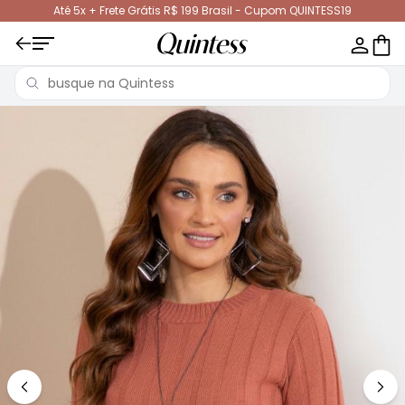
Até 5x + Frete Grátis R$ 199 Brasil - Cupom QUINTESS19