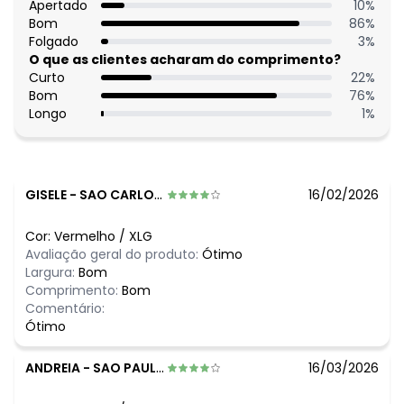
Apertado
10
%
Bom
86
%
O preço apresentado abaixo é o menor oferecido em
Folgado
3
%
algum dia do mês, para o menor tamanho disponível.
O que as clientes acharam do comprimento?
N/D*
agosto/2026
Curto
22
%
N/D*
julho/2026
Bom
76
%
N/D*
junho/2026
Longo
1
%
N/D*
maio/2026
N/D*
abril/2026
N/D*
março/2026
N/D*
fevereiro/2026
GISELE
-
SAO CARLOS - SP
16/02/2026
Cor:
Vermelho
/
XLG
Avaliação geral do produto:
Ótimo
Largura:
Bom
Comprimento:
Bom
Comentário:
Ótimo
ANDREIA
-
SAO PAULO - SP
16/03/2026