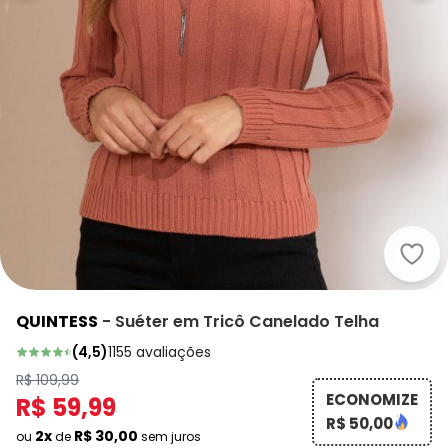
Quin
QUINTESS
-
Suéter em Tricô Canelado Telha
(
4,5
)
1155
avaliações
R$ 109,99
ECONOMIZE
R$ 59,99
R$ 50,00
2x
R$ 30,00
ou
de
sem juros