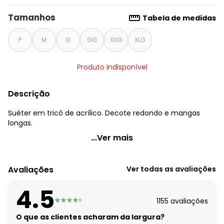
Tamanhos
Tabela de medidas
P
M
G
GG
XXG
XLG
Produto indisponível
Descrição
Suéter em tricô de acrílico. Decote redondo e mangas
longas.
Quintess - Suéter em Tricô Canelado Telha
...Ver mais
Código do produto: 3369111
Modelagem: Justo
Avaliações
Ver todas as avaliações
Comprimento da manga: Longa
Decote frente: Redondo
4.5
Tecido: Tricô
1155
avaliações
Composição: Conforme imagem etiqueta
O que as clientes acharam da largura?
Histórico de preços